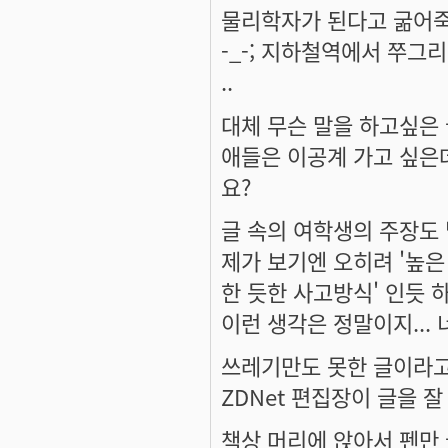
물리학자가 된다고 굶어죽
-_-; 지하철역에서 쭈그
..
대체 무슨 말을 하고싶은
애들은 이공계 가고 싶은
요?
글 속의 여학생의 주장도
제가 보기엔 오히려 '높은
한 듯한 사고방식' 인듯 하
이런 생각은 정말이지...
쓰레기만도 못한 글이라고
ZDNet 편집장이 글을 
책상 머리에 앉아서 펜만