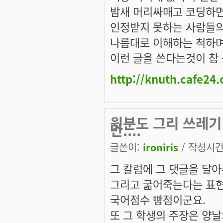
밤새 머리싸매고 코딩하
인정받지 못하는 사람들
나름대로 이해하는 척하며
이런 글을 쓴다는것이 참 
http://knuth.cafe24
윗분도 그리 쓰레기
만....
글쓴이:
ironiris
/ 작성시간: 
그 칼럼에 그 댓글을 달아
그리고 굶어죽는다는 표현
국어점수 빵점이군요.
또 그 학생의 주장은 양날