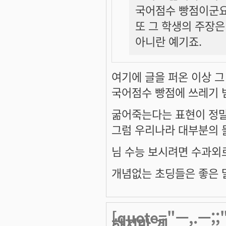
국어점수 빵점이군요
또 그 학생의 주장은
아니란 예기죠.
여기에 글을 퍼온 이상 그
국어점수 빵점에 쓰레기 
굶어죽는다는 표현이 정
그럼 우리나라 대부분의
님 수능 보시려면 수과외
개념없는 초딩들은 좋은 말
[quote="ㅡ,.
하지만 계