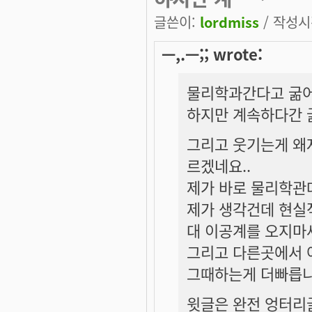
글쓴이:
lordmiss
/ 작성시간
ㅡ,.ㅡ;; wrote:
물리학과간다고 굶어
하지만 계속하다간 
그리고 웃기는게 왜
르겠네요..
제가 바로 물리학관데
제가 생각건데 현실
대 이공계를 오지마세
그리고 다른곳에서 
그때하는게 더빠릅니
윗글은 완전 엉터리글