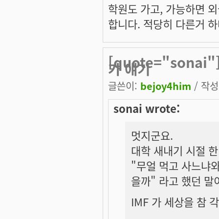
학원도 가고, 가능하면 외
합니다. 적당히 다른거 하
[quote="sona
가 얘기
글쓴이:
bejoy4him
/ 작성시
sonai wrote:
멋지군요.
대학 새내기 시절 
"무얼 먹고 사느냐와
을까" 라고 했던 말
IMF 가 세상을 참 