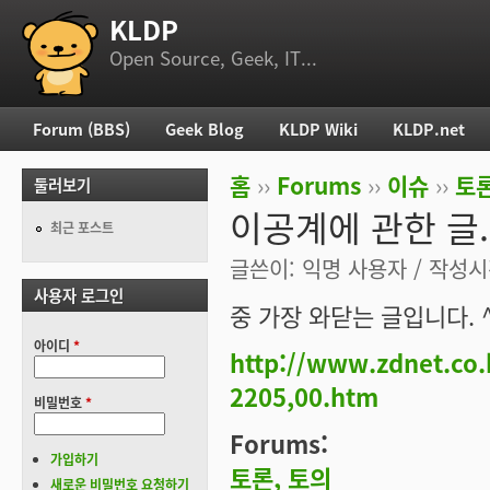
KLDP
부 메뉴
Open Source, Geek, IT...
Forum (BBS)
Geek Blog
KLDP Wiki
KLDP.net
주 메뉴
홈
››
Forums
››
이슈
››
토론
둘러보기
현재 위치
이공계에 관한 글.
최근 포스트
글쓴이:
익명 사용자
/ 작성시간
사용자 로그인
중 가장 와닫는 글입니다. 
아이디
*
http://www.zdnet.co
2205,00.htm
비밀번호
*
Forums:
가입하기
토론, 토의
새로운 비밀번호 요청하기