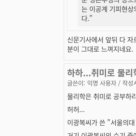
는 이공계 기피현상
다.”
신문기사에서 앞뒤 다 자
분이 그대로 느껴지네요.
하하...취미로 물리
글쓴이:
익명 사용자
/ 작성시
물리학은 취미로 공부하라..
허허...
이광복씨가 쓴 "서울의대
거기 이광복씨의 수기 중에