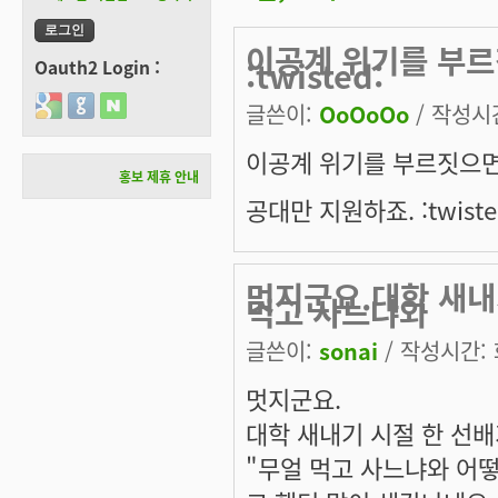
이공계 위기를 부
:twisted:
Oauth2 Login :
Login with Google
Login with GitHub
Login with Naver
글쓴이:
OoOoOo
/ 작성시간:
이공계 위기를 부르짓으
홍보 제휴 안내
공대만 지원하죠. :twiste
멋지군요.대학 새내
먹고 사느냐와
글쓴이:
sonai
/ 작성시간: 화
멋지군요.
대학 새내기 시절 한 선
"무얼 먹고 사느냐와 어떻