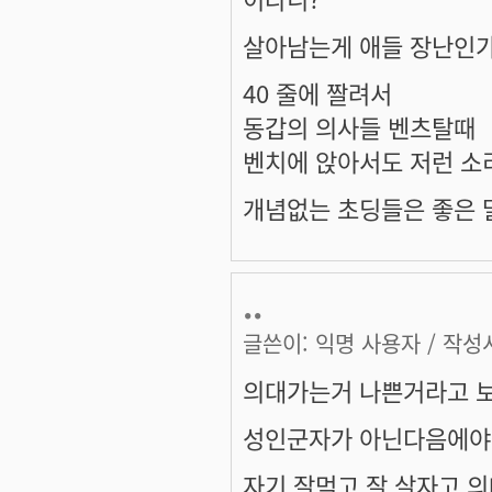
살아남는게 애들 장난인가
40 줄에 짤려서
동갑의 의사들 벤츠탈때
벤치에 앉아서도 저런 소
개념없는 초딩들은 좋은 말
..
글쓴이:
익명 사용자
/ 작성시
의대가는거 나쁜거라고 보
성인군자가 아닌다음에야
자기 잘먹고 잘 살자고 