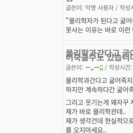
글쓴이:
익명 사용자
/ 작성시
"물리학자가 된다고 굶어죽
못사는 이유는 바로 이런 
물리학과간다고 굶
어죽을수도 있습니
글쓴이:
ㅡ,.ㅡ;;
/ 작성시간: 수
물리학과간다고 굶어죽지
하지만 계속하다간 굶어죽
그리고 웃기는게 왜자꾸 
제가 바로 물리학관데..
제가 생각건데 현실적으로
를 오지마세요..