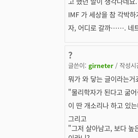
고 했던 말이 생각나네요.
IMF 가 세상을 참 각박하게
자, 어디로 갈까……. 네
?
글쓴이:
girneter
/ 작성시간:
뭐가 와 닿는 글이라는거
"물리학자가 된다고 굶어죽
이 딴 개소리나 하고 있는데
그리고
"그저 살아남고, 보다 높
이라니?