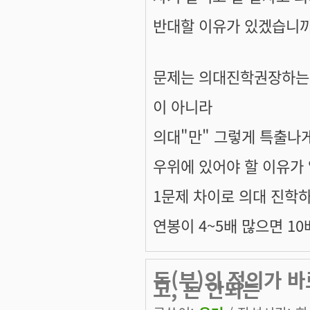
반대할 이유가 있겠습니까
문제는 의대진학권장하는
이 아니라
의대"만" 그렇게 특출나
우위에 있어야 할 이유가
1문제 차이로 의대 진학하
연봉이 4~5배 많으면 10
돈(부)의 정의가 바
고, 돈 안되는