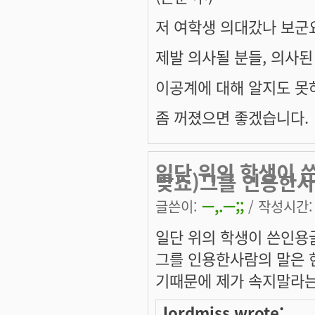
저 여학생 의대갔나 보군요.
제발 의사될 분들, 의사된 
이공계에 대해 알지도 못
좀 꺼졌으면 좋겠습니다.
일단 위의 학생이 
맞죠)그를 인용한사
글쓴이:
ㅡ,.ㅡ;;
/ 작성시간: 수
일단 위의 학생이 쓴인용
그를 인용한사람의 말은
기때문에 제가 속지말라
lordmiss wrote: