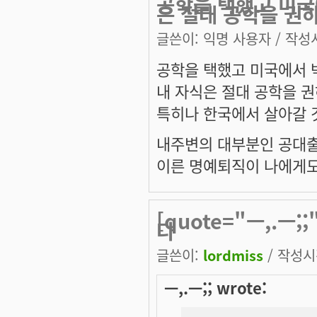
공학을 택했고 미국
은 절대 공학을 권
글쓴이:
익명 사용자
/ 작성시
공학을 택했고 미국에서
내 자식은 절대 공학을 권
특히나 한국에서 살아갈 
내주변의 대부분인 공대출
이른 명예퇴직이 나에게도
[quote="ㅡ,.ㅡ
다
글쓴이:
lordmiss
/ 작성시간
ㅡ,.ㅡ;; wrote: