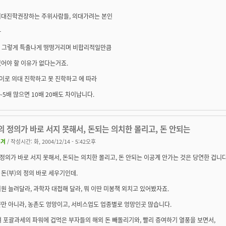
의대진학권장하는 주위사람들, 의대가려는 본인
라
" 그렇게 특출나게 떵떵거리며 비합리적일만큼
어야 할 이유가 없다는거죠.
이로 의대 진학하고 못 진학하고 에 따라
~5배 많으면 10배 20배도 차이납니다.
의 정의가 바로 서지 못해서, 돈되는 의치한 몰리고, 돈 안되는
우겨
/ 작성시간: 화, 2004/12/14 - 5:42오후
 정의가 바로 서지 못해서, 돈되는 의치한 몰리고, 돈 안되는 이공계 안가는 것은 당연한 겁니다
돈(부)의 정의 바로 세우기인데.
원 늘려달라, 과학자 대접해 달라, 뭐 이딴 미봉책 외치고 있어봤자죠.
만 아니라, 농촌도 엉망이고, 서비스업도 업종별로 엉망인곳 많습니다.
 포괄과세의 파워에 겁먹은 부자들의 해외 돈 빼돌리기와, 빨리 증여하기 열풍을 보면서,