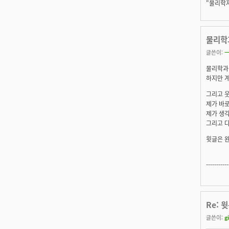
"물리학자
물리학
글쓴이:
ㅡ
물리학과
하지만 
그리고 
제가 바로
제가 생
그리고 
윗글은 완
-----------
Re: 
글쓴이:
g