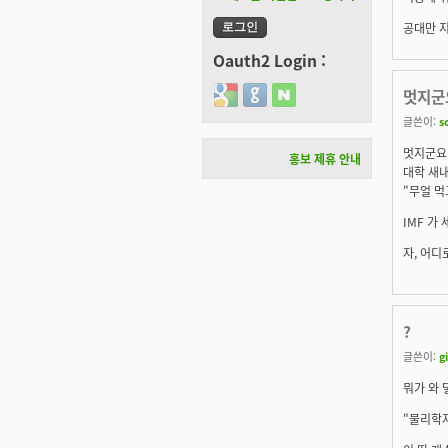
공대만 지원
Oauth2 Login :
Login with Google
Login with GitHub
Login with Naver
멋지군
글쓴이:
s
멋지군요
홍보 제휴 안내
대학 새내
"무얼 먹
IMF 가
자, 어디
?
글쓴이:
g
뭐가 와
"물리학자