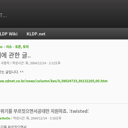
T...
LDP Wiki
KLDP.net
ms
››
이슈
››
토론, 토의
치
에 관한 글..
 사용자
/ 작성시간: 화, 2004/12/14 - 2:12오후
닫는 글입니다. ^^
ww.zdnet.co.kr/news/column/kes/0,39024733,39132205,00.htm
위기를 부르짓으면서공대만 지원하죠. :twisted:
oOoOo
/ 작성시간: 화, 2004/12/14 - 3:18오후
위기를 부르짓으면서