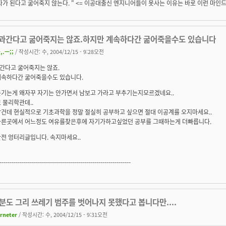
가 된다고 굶어죽지 않는다. " <= 이공대출신 엔지니어들이 못사는 이유는 바로 이런 마인드
과간다고 굶어죽지는 않죠.하지만 계속하다간 굶어죽을수도 있습니다
,.ㅡ;;
/ 작성시간: 수, 2004/12/15 - 9:28오전
간다고 굶어죽지는 않죠.
계속하다간 굶어죽을수도 있습니다.
웃기는게 왜자꾸 자기는 안가면서 남보고 가라고 부추기는지모르겠네요..
 물리학관데..
각건데 현실적으로 기초과학을 정말 절실히 공부하고 싶으면 절대 이공계를 오지마세요..
다른곳에서 어느정도 여유를찾은후에 자기가하고싶었던 공부를 그때하는게 더빠릅니다.
전 엉터리글입니다. 속지마세요..
-----------------------------------------------------------------
윗분도 그리 쓰레기 범주를 벗어나지 못했다고 봅니다만....
irneter
/ 작성시간: 수, 2004/12/15 - 9:31오전