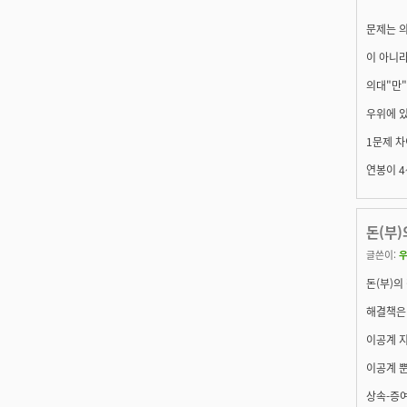
문제는 
이 아니
의대"만
우위에 있
1문제 차
연봉이 4
돈(부)
글쓴이:
돈(부)의
해결책은 
이공계 지
이공계 뿐
상속-증여