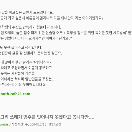
슨 말을 하고싶은 글인지 모르겠더군요.
이공계 가고 싶은데 어른들이 말리니까 다들 의대간다 라는 이야기인가요?
여학생의 주장도 납득하기 힘들다고 봅니다.
엔 오히려 '높은 점수 따기 위한 논술형 어투 + 독창성 점수를 위한 특이한 듯한 사고방식' 인
은 정말이지... 너무 교과서적인 이야기아닌가요..?
도 못한 글이라고 생각합니다.
 편집장이 글을 잘 선별하지 못하는것 같군요.
리에 앉아서 펜만 굴리는 칼럼니스트가
리싸매고 코딩하면서 이공계 공부하고
 못하는 사람들의 심정을
이해하는 척하며 일반인들을 꾸짖는...
 쓴다는것이 참 못마땅합니다 :x
/knuth.cafe24.com
그리 쓰레기 범주를 벗어나지 못했다고 봅니다만....
roniris
/ 작성시간: 수, 2004/12/15 - 8:14오전