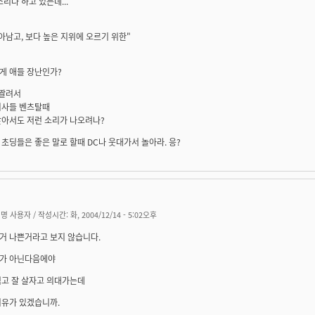
소리나 하고 있는데...
아남고, 보다 높은 지위에 오르기 위한"
게 애들 장난인가?
 짤려서
의사들 벤츠탈때
앉아서도 저런 소리가 나오려나?
초딩들은 좋은 말로 할때 DC나 웃대가서 놀아라. 응?
명 사용자
/ 작성시간: 화, 2004/12/14 - 5:02오후
거 나쁜거라고 보지 않습니다.
가 아닌다음에야
먹고 잘 살자고 의대가는데
이유가 있겠습니까.