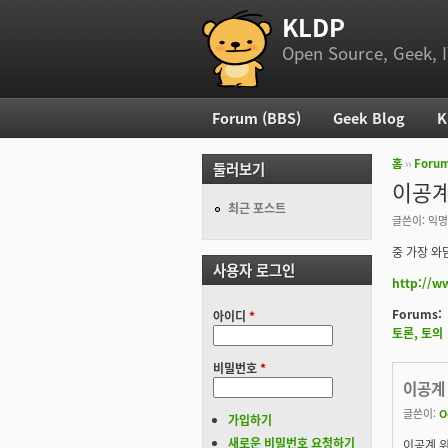
KLDP
부 메뉴
Open Source, Geek, I
Forum (BBS)
Geek Blog
K
주 메뉴
홈
››
Foru
둘러보기
현재 위
이공계
최근 포스트
글쓴이:
익명
중 가장 와
사용자 로그인
http://w
Forums:
아이디
*
토론, 토의
비밀번호
*
이공계 
글쓴이:
O
가입하기
새로운 비밀번호 요청하기
이공계 