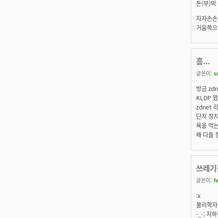
돈(부)의
자자손손 
거움쪽으
흠...
글쓴이:
s
방금 zdn
KLDP 
zdnet 
단지 정치
욕을 먹는
왜 다들 
쓰레기
글쓴이:
f
:x
물리학자
-_-; 