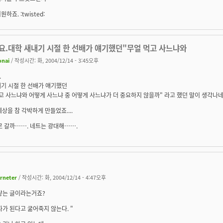
하죠. :twisted:
요.대학 새내기 시절 한 선배가 얘기했던"무얼 먹고 사느냐와
onai
/ 작성시간: 화, 2004/12/14 - 3:45오후
.
기 시절 한 선배가 얘기했던
고 사느냐와 어떻게 사느냐 중 어떻게 사느냐가 더 중요하지 않을까" 라고 했던 말이 생각나네
 세상을 참 각박하게 만들었죠....
로 갈까……. 네트는 광대해…….
irneter
/ 작성시간: 화, 2004/12/14 - 4:47오후
 닿는 글이라는거죠?
가 된다고 굶어죽지 않는다. "