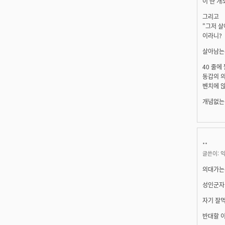
이 딴 개
그리고
"그저 살
이라니?
살아남는
40 줄에
동갑의 
벤치에 
개념없는 
..
글쓴이:
익
의대가는
성인군자
자기 잘
반대할 