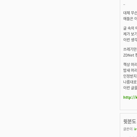
..
대체 무
애들은 
글 속의 
제가 보기
이런 생각
쓰레기만
ZDNet
책상 머
밤새 머
인정받지
나름대로 
이런 글을
http:/
윗분도 
글쓴이:
i