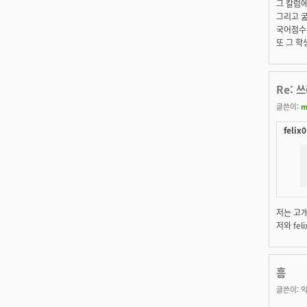
그 칼럼에
그리고 
국어점수
또 그 학
Re:
글쓴이:
m
felix
저는 고개
저와 fe
흠
글쓴이:
익