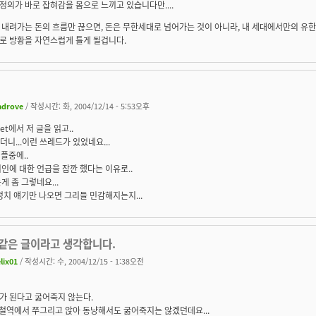
 정의가 바로 잡혀감을 몸으로 느끼고 있습니다만....
내려가는 돈의 흐름만 끊으면, 돈은 무한세대로 넘어가는 것이 아니라, 내 세대에서만의 유
로 방황을 자연스럽게 틀게 될겁니다.
adrove
/ 작성시간: 화, 2004/12/14 - 5:53오후
et에서 저 글을 읽고..
왔더니...이런 쓰레드가 있었네요...
리플중에..
인에 대한 언급을 잠깐 했다는 이유로..
게 좀 그렇네요...
정치 얘기만 나오면 그리들 민감해지는지...
같은 글이라고 생각합니다.
elix01
/ 작성시간: 수, 2004/12/15 - 1:38오전
가 된다고 굶어죽지 않는다.
지하철역에서 쭈그리고 앉아 동냥해서도 굶어죽지는 않겠던데요...