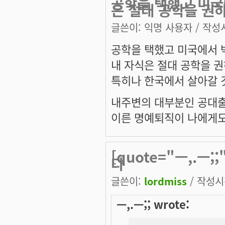
공학을 택했고 미국
은 절대 공학을 권
글쓴이:
익명 사용자
/ 작성시
공학을 택했고 미국에서
내 자식은 절대 공학을 권
특히나 한국에서 살아갈 
내주변의 대부분인 공대출
이른 명예퇴직이 나에게도
[quote="ㅡ,.ㅡ
다
글쓴이:
lordmiss
/ 작성시간
ㅡ,.ㅡ;; wrote: