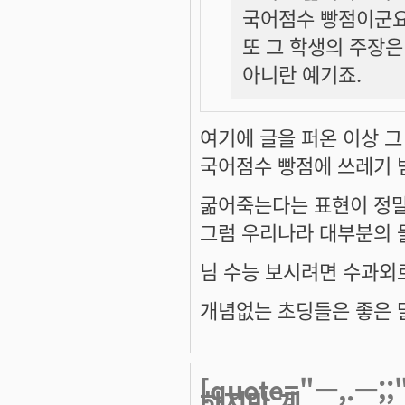
국어점수 빵점이군요
또 그 학생의 주장은
아니란 예기죠.
여기에 글을 퍼온 이상 그
국어점수 빵점에 쓰레기 
굶어죽는다는 표현이 정
그럼 우리나라 대부분의
님 수능 보시려면 수과외
개념없는 초딩들은 좋은 말
[quote="ㅡ,.
하지만 계