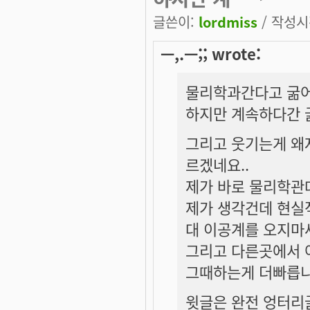
글쓴이:
lordmiss
/ 작성시간
ㅡ,.ㅡ;; wrote:
물리학과간다고 굶어
하지만 계속하다간 
그리고 웃기는게 왜
르겠네요..
제가 바로 물리학관데
제가 생각건데 현실
대 이공계를 오지마세
그리고 다른곳에서 
그때하는게 더빠릅니
윗글은 완전 엉터리글