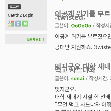
이공계 위기를 부
:twisted:
Oauth2 Login :
Login with Google
Login with GitHub
Login with Naver
글쓴이:
OoOoOo
/ 작성시간:
이공계 위기를 부르짓으
홍보 제휴 안내
공대만 지원하죠. :twiste
멋지군요.대학 새내
먹고 사느냐와
글쓴이:
sonai
/ 작성시간: 화
멋지군요.
대학 새내기 시절 한 선
"무얼 먹고 사느냐와 어떻