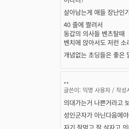
살아남는게 애들 장난인가
40 줄에 짤려서
동갑의 의사들 벤츠탈때
벤치에 앉아서도 저런 소
개념없는 초딩들은 좋은 말
..
글쓴이:
익명 사용자
/ 작성시
의대가는거 나쁜거라고 보
성인군자가 아닌다음에야
자기 잘먹고 잘 살자고 