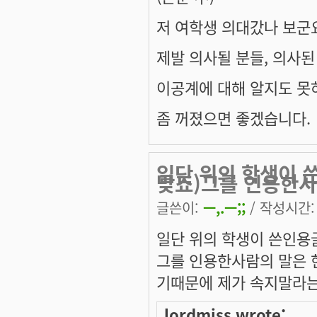
저 여학생 의대갔나 보군요.
제발 의사될 분들, 의사된 
이공계에 대해 알지도 못
좀 꺼졌으면 좋겠습니다.
일단 위의 학생이 
맞죠)그를 인용한사
글쓴이:
ㅡ,.ㅡ;;
/ 작성시간: 수
일단 위의 학생이 쓴인용
그를 인용한사람의 말은
기때문에 제가 속지말라
lordmiss wrote: