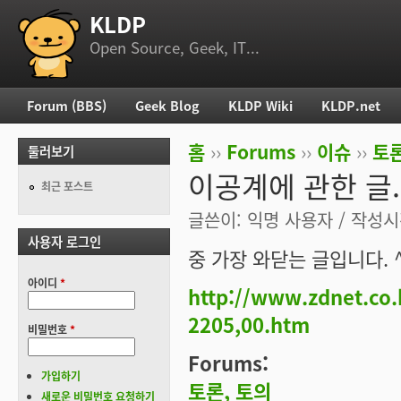
KLDP
부 메뉴
Open Source, Geek, IT...
Forum (BBS)
Geek Blog
KLDP Wiki
KLDP.net
주 메뉴
홈
››
Forums
››
이슈
››
토론
둘러보기
현재 위치
이공계에 관한 글.
최근 포스트
글쓴이:
익명 사용자
/ 작성시간
사용자 로그인
중 가장 와닫는 글입니다. 
아이디
*
http://www.zdnet.co
2205,00.htm
비밀번호
*
Forums:
가입하기
토론, 토의
새로운 비밀번호 요청하기