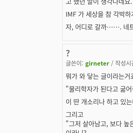
고 했던 말이 생각나네요.
IMF 가 세상을 참 각박하게
자, 어디로 갈까……. 네
?
글쓴이:
girneter
/ 작성시간:
뭐가 와 닿는 글이라는거
"물리학자가 된다고 굶어죽
이 딴 개소리나 하고 있는데
그리고
"그저 살아남고, 보다 높
이라니?