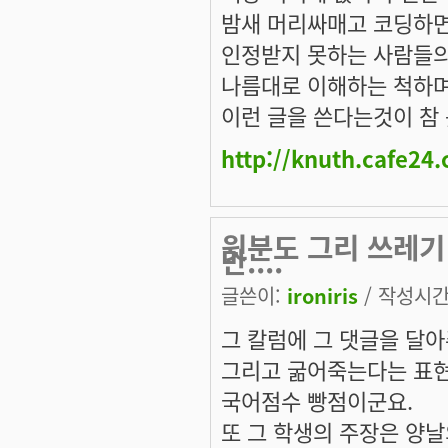
밤새 머리싸매고 코딩하
인정받지 못하는 사람들
나름대로 이해하는 척하며
이런 글을 쓴다는것이 참 
http://knuth.cafe24
윗분도 그리 쓰레기
만....
글쓴이:
ironiris
/ 작성시간: 
그 칼럼에 그 댓글을 달아
그리고 굶어죽는다는 표현
국어점수 빵점이군요.
또 그 학생의 주장은 양날