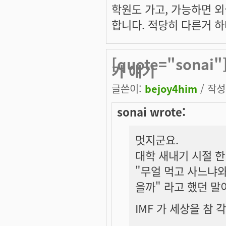
학원도 가고, 가능하면 외
합니다. 적당히 다른거 하
[quote="sona
가 얘기
글쓴이:
bejoy4him
/ 작성시
sonai wrote:
멋지군요.
대학 새내기 시절 
"무얼 먹고 사느냐와
을까" 라고 했던 말
IMF 가 세상을 참 