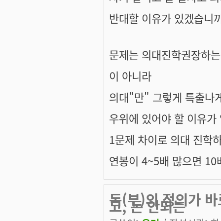
반대할 이유가 있겠습니까
문제는 의대진학권장하는
이 아니라
의대"만" 그렇게 특출나
우위에 있어야 할 이유가
1문제 차이로 의대 진학하
연봉이 4~5배 많으면 10
돈(부)의 정의가 바
고, 돈 안되는