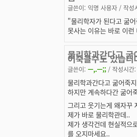
글쓴이:
익명 사용자
/ 작성시
"물리학자가 된다고 굶어죽
못사는 이유는 바로 이런 
물리학과간다고 굶
어죽을수도 있습니
글쓴이:
ㅡ,.ㅡ;;
/ 작성시간: 수
물리학과간다고 굶어죽지
하지만 계속하다간 굶어죽
그리고 웃기는게 왜자꾸 
제가 바로 물리학관데..
제가 생각건데 현실적으로
를 오지마세요..