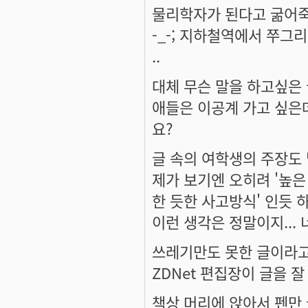
물리학자가 된다고 굶어죽
-_-; 지하철역에서 쭈그
..
대체 무슨 말을 하고싶은
애들은 이공계 가고 싶은
요?
글 속의 여학생의 주장도
제가 보기엔 오히려 '높은
한 듯한 사고방식' 인듯 하
이런 생각은 정말이지...
쓰레기만도 못한 글이라고
ZDNet 편집장이 글을 
책상 머리에 앉아서 펜만