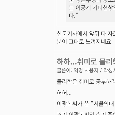
는 이공계 기피현상
다.”
신문기사에서 앞뒤 다 자
분이 그대로 느껴지네요.
하하...취미로 물리
글쓴이:
익명 사용자
/ 작성시
물리학은 취미로 공부하라..
허허...
이광복씨가 쓴 "서울의대
거기 이광복씨의 수기 중에