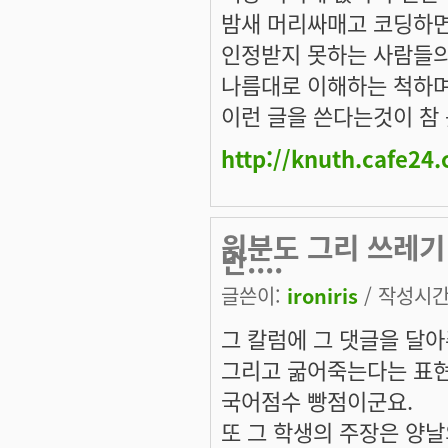
밤새 머리싸매고 코딩하
인정받지 못하는 사람들
나름대로 이해하는 척하며
이런 글을 쓴다는것이 참 
http://knuth.cafe24
윗분도 그리 쓰레기
만....
글쓴이:
ironiris
/ 작성시간: 
그 칼럼에 그 댓글을 달아
그리고 굶어죽는다는 표현
국어점수 빵점이군요.
또 그 학생의 주장은 양날