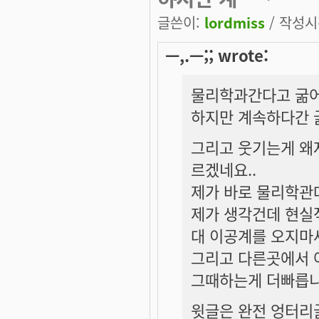
글쓴이:
lordmiss
/ 작성시간
ㅡ,.ㅡ;; wrote:
물리학과간다고 굶어
하지만 계속하다간 
그리고 웃기는게 왜
르겠네요..
제가 바로 물리학관데
제가 생각건데 현실
대 이공계를 오지마세
그리고 다른곳에서 
그때하는게 더빠릅니
윗글은 완전 엉터리글