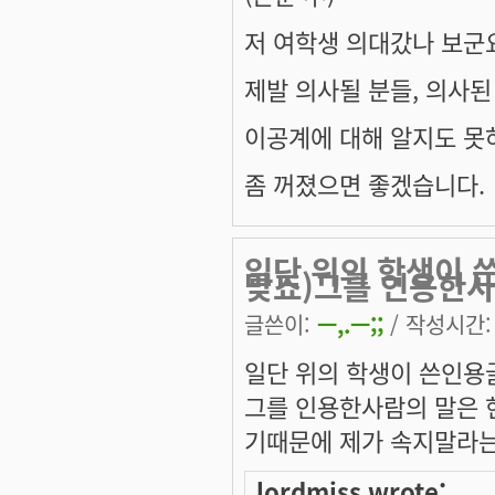
저 여학생 의대갔나 보군요.
제발 의사될 분들, 의사된 
이공계에 대해 알지도 못
좀 꺼졌으면 좋겠습니다.
일단 위의 학생이 
맞죠)그를 인용한사
글쓴이:
ㅡ,.ㅡ;;
/ 작성시간: 수
일단 위의 학생이 쓴인용
그를 인용한사람의 말은
기때문에 제가 속지말라
lordmiss wrote: