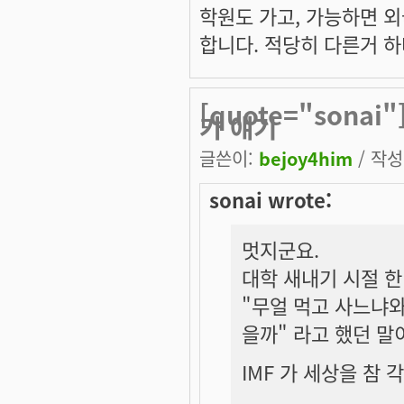
학원도 가고, 가능하면 외
합니다. 적당히 다른거 하
[quote="sona
가 얘기
글쓴이:
bejoy4him
/ 작성시
sonai wrote:
멋지군요.
대학 새내기 시절 
"무얼 먹고 사느냐와
을까" 라고 했던 말
IMF 가 세상을 참 