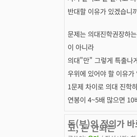
반대할 이유가 있겠습니까
문제는 의대진학권장하는
이 아니라
의대"만" 그렇게 특출나
우위에 있어야 할 이유가
1문제 차이로 의대 진학하
연봉이 4~5배 많으면 10
돈(부)의 정의가 바
고, 돈 안되는