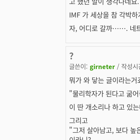
고 했던 말이 생각나네요.
IMF 가 세상을 참 각박하게
자, 어디로 갈까……. 네
?
글쓴이:
girneter
/ 작성시간:
뭐가 와 닿는 글이라는거
"물리학자가 된다고 굶어죽
이 딴 개소리나 하고 있는데
그리고
"그저 살아남고, 보다 높
이라니?