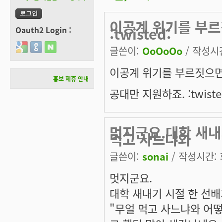
이공계 위기를 부
:twisted:
Oauth2 Login :
Login with Google
Login with GitHub
Login with Naver
글쓴이:
OoOoOo
/ 작성시간:
이공계 위기를 부르짓으
홍보 제휴 안내
공대만 지원하죠. :twiste
멋지군요.대학 새내
먹고 사느냐와
글쓴이:
sonai
/ 작성시간: 화
멋지군요.
대학 새내기 시절 한 선
"무얼 먹고 사느냐와 어떻