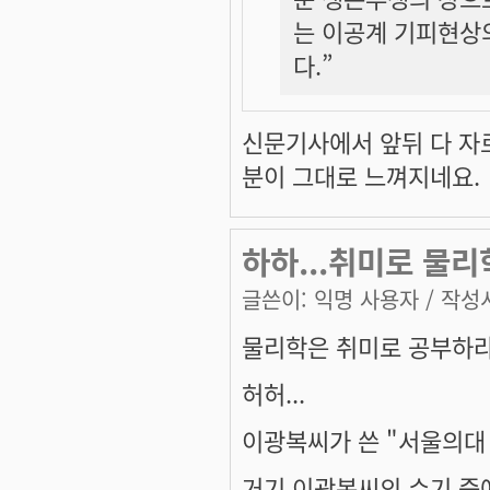
는 이공계 기피현상
다.”
신문기사에서 앞뒤 다 자
분이 그대로 느껴지네요.
하하...취미로 물리
글쓴이:
익명 사용자
/ 작성시
물리학은 취미로 공부하라..
허허...
이광복씨가 쓴 "서울의대
거기 이광복씨의 수기 중에