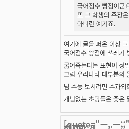
국어점수 빵점이군요
또 그 학생의 주장은
아니란 예기죠.
여기에 글을 퍼온 이상 그
국어점수 빵점에 쓰레기 
굶어죽는다는 표현이 정
그럼 우리나라 대부분의
님 수능 보시려면 수과외
개념없는 초딩들은 좋은 말
[quote="ㅡ,.
하지만 계