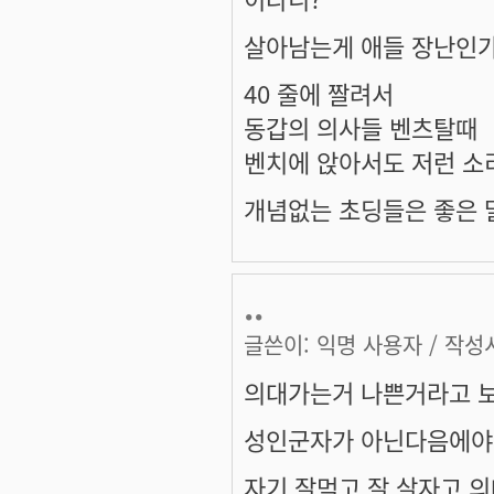
살아남는게 애들 장난인가
40 줄에 짤려서
동갑의 의사들 벤츠탈때
벤치에 앉아서도 저런 소
개념없는 초딩들은 좋은 말
..
글쓴이:
익명 사용자
/ 작성시
의대가는거 나쁜거라고 보
성인군자가 아닌다음에야
자기 잘먹고 잘 살자고 