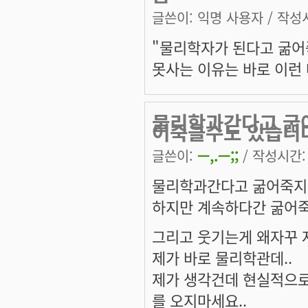
글쓴이:
익명 사용자
/ 작성시
"물리학자가 된다고 굶어죽
못사는 이유는 바로 이런 
물리학과간다고 굶
어죽을수도 있습니
글쓴이:
ㅡ,.ㅡ;;
/ 작성시간: 수
물리학과간다고 굶어죽지
하지만 계속하다간 굶어죽
그리고 웃기는게 왜자꾸 
제가 바로 물리학관데..
제가 생각건데 현실적으로
를 오지마세요..