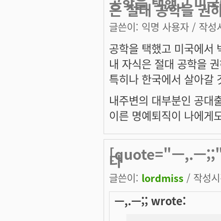
공학을 택했고 미국
은 절대 공학을 권
글쓴이:
익명 사용자
/ 작성시
공학을 택했고 미국에서
내 자식은 절대 공학을 권
특히나 한국에서 살아갈 
내주변의 대부분인 공대출
이른 명예퇴직이 나에게도
[quote="ㅡ,.ㅡ
다
글쓴이:
lordmiss
/ 작성시간
ㅡ,.ㅡ;; wrote: