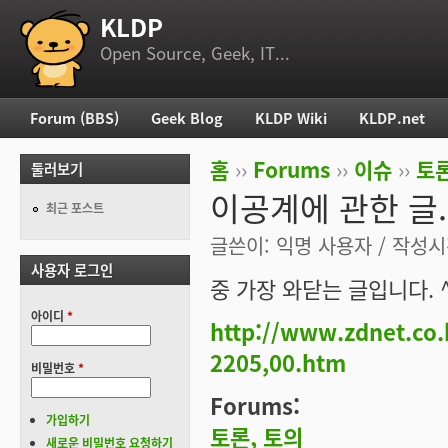
KLDP
부 메뉴
Open Source, Geek, IT...
Forum (BBS)
Geek Blog
KLDP Wiki
KLDP.net
주 메뉴
홈
››
Forums
››
이슈
››
토론
둘러보기
현재 위치
이공계에 관한 글.
최근 포스트
글쓴이:
익명 사용자
/ 작성시간
사용자 로그인
중 가장 와닫는 글입니다. 
아이디
*
http://www.zdnet.co
2205,00.htm
비밀번호
*
Forums:
가입하기
토론, 토의
새로운 비밀번호 요청하기