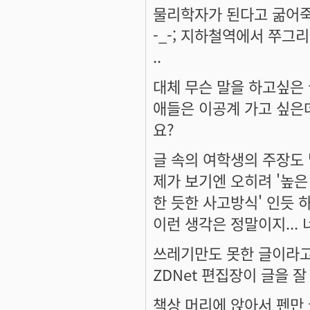
물리학자가 된다고 굶어죽
-_-; 지하철역에서 쭈그
..
대체 무슨 말을 하고싶은
애들은 이공계 가고 싶은
요?
글 속의 여학생의 주장도
제가 보기엔 오히려 '높은
한 듯한 사고방식' 인듯 하
이런 생각은 정말이지...
쓰레기만도 못한 글이라고
ZDNet 편집장이 글을 
책상 머리에 앉아서 펜만