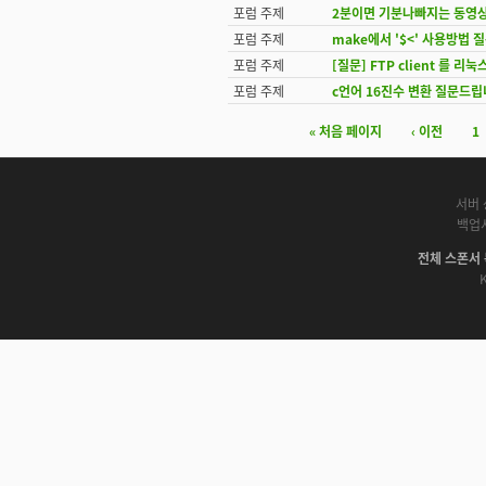
포럼 주제
2분이면 기분나빠지는 동영상
포럼 주제
make에서 '$<' 사용방법 
포럼 주제
[질문] FTP client 를 
포럼 주제
c언어 16진수 변환 질문드립
« 처음 페이지
‹ 이전
1
페이지
서버 
백업
전체 스폰서