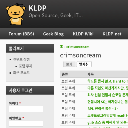
KLDP
부 메뉴
Open Source, Geek, IT...
Forum (BBS)
Geek Blog
KLDP Wiki
KLDP.net
주 메뉴
홈
››
crimsoncream
둘러보기
현재 위치
crimsoncream
컨텐츠 작성
보기
발자취
기본탭
포럼 주제
(활성탭)
최근 포스트
종류
제목
포럼 주제
하드를 뽑지 않고, hard to
포럼 주제
다른 직업도 마찬가지지만. 정
사용자 로그인
포럼 주제
회사 신입 면접시 손코딩 문
포럼 주제
면접시에 SI는 하기싫냐는 질문
아이디
*
포럼 주제
BPL 전력선 통신 - 1 -
포럼 주제
소켓프로그래밍할때 read(
비밀번호
*
포럼 주제
glib 소스 중 이해가 안 되는 