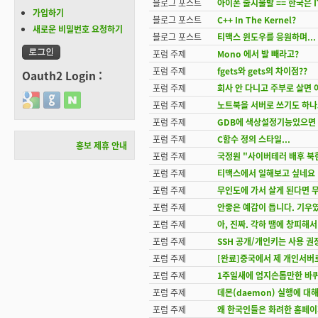
블로그 포스트
아이폰 출시불발 == 한국은 
가입하기
블로그 포스트
C++ In The Kernel?
새로운 비밀번호 요청하기
블로그 포스트
티맥스 윈도우를 응원하며...
포럼 주제
Mono 에서 발 빼라고?
포럼 주제
fgets와 gets의 차이점??
Oauth2 Login :
포럼 주제
회사 안 다니고 주부로 살면
Login with Google
Login with GitHub
Login with Naver
포럼 주제
노트북을 서버로 쓰기도 하나
포럼 주제
GDB에 색상설정기능있으면
포럼 주제
C함수 정의 스타일...
홍보 제휴 안내
포럼 주제
국정원 "사이버테러 배후 북한
포럼 주제
티맥스에서 일해보고 싶네요
포럼 주제
무인도에 가서 살게 된다면 
포럼 주제
안좋은 예감이 듭니다. 기우였
포럼 주제
아, 진짜. 각하 땜에 창피해서
포럼 주제
SSH 공개/개인키는 사용 
포럼 주제
[완료]중국에서 제 개인서버로
포럼 주제
1주일새에 엄지손톱만한 바
포럼 주제
데몬(daemon) 실행에 대
포럼 주제
왜 한국인들은 화려한 홈페이