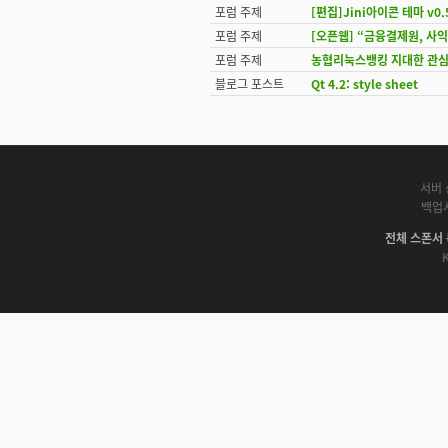
포럼 주제
[편집]Jini아이콘 테마 v0.
포럼 주제
[오픈웹] “금융결제원, 사익
포럼 주제
농협리눅스뱅킹 지대한 관심
블로그 포스트
Qt 4.2: style sheet
페이지
서버 
백업
전체 스폰서