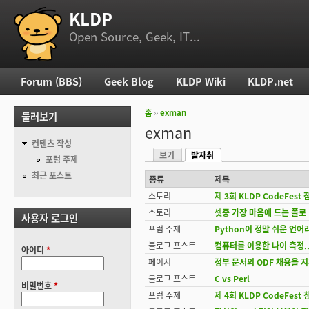
KLDP
부 메뉴
Open Source, Geek, IT...
Forum (BBS)
Geek Blog
KLDP Wiki
KLDP.net
주 메뉴
홈
››
exman
둘러보기
현재 위치
exman
컨텐츠 작성
보기
발자취
기본탭
포럼 주제
(활성탭)
최근 포스트
종류
제목
스토리
제 3회 KLDP CodeFest
스토리
셋중 가장 마음에 드는 폴로
사용자 로그인
포럼 주제
Python이 정말 쉬운 언어
블로그 포스트
컴퓨터를 이용한 나이 측정..
아이디
*
페이지
정부 문서의 ODF 채용을 
블로그 포스트
C vs Perl
비밀번호
*
포럼 주제
제 4회 KLDP CodeFest