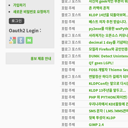
블로그 포스트
자신의 geek적인 부분이 
가입하기
포럼 주제
존 카맥의 흔적
새로운 비밀번호 요청하기
블로그 포스트
KLDP 14년을 되돌아보며..
포럼 주제
베스트 의자 추천 받습니다.
포럼 주제
py2exe를 이용한 wxPy
Oauth2 Login :
블로그 포스트
사라져가는 오픈소스 커뮤
Login with Google
Login with GitHub
Login with Naver
블로그 포스트
decimal 1 day를 기념하는 
블로그 포스트
모질라 Firefox와 공인인
블로그 포스트
DUMA: Detect Uninten
홍보 제휴 안내
포럼 주제
QT goes LGPL!
포럼 주제
FOSS 개발자 Thiemo Se
블로그 포스트
연말정산 하다가 걸레가 되
포럼 주제
KLDPConf는 앞으로 다시
포럼 주제
KLDP 13주년을 앞두고...
포럼 주제
PHP 와 PYTHON(파이썬)
포럼 주제
우리나라에서 KDE활동에 관한
포럼 주제
SMS 문자 ( LMS /MMS관
포럼 주제
뒷북 투성이 KLDP
포럼 주제
GIMP 2.4