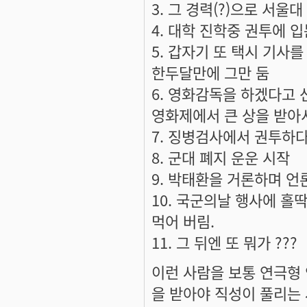
3. 그 경력(?)으로 서울
4. 대학 진학중 권투에 
5. 갑자기 또 택시 기사
한두달만에 그만 둠
6. 영화감독을 하겠다고 
영화제에서 큰 상을 받아서
7. 징병검사에서 권투하
8. 군대 폐지 운운 시작
9. 박태환을 거론하며 언
10. 국군의날 행사에 홀딱
먹어 버림.
11. 그 뒤엔 또 뭐가 ???
이런 사람을 보통 연극형 인
을 받아야 직성이 풀리는 