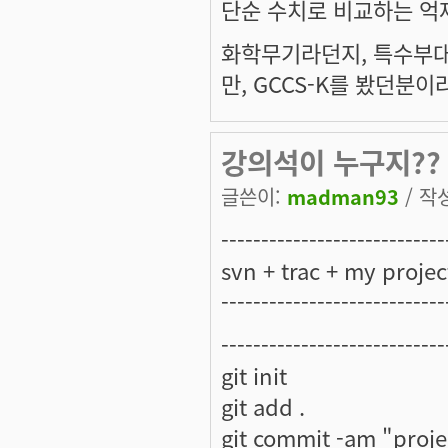
단순 수치로 비교하는 억제
화학무기라던지, 특수부대 
만, GCCS-K를 봤던분
강의석이 누구지??
글쓴이:
madman93
/ 작성
----------------------------
svn + trac + my projec
----------------------------
----------------------------
git init
git add .
git commit -am "projec