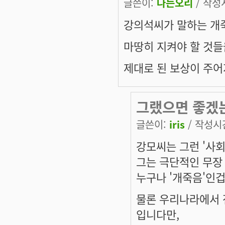
글쓴이:
나는오리
/ 작성시
강의석씨가 말하는 개
마땅히 지켜야 할 것들
제대로 된 보상이 주어
그랬으면 좋겠는
글쓴이:
iris
/ 작성시간:
강모씨는 그런 '사
그는 극단적인 무장
누구나 '개죽음'인겁
물론 우리나라에서 
입니다만,