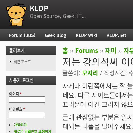
KLDP
부 메뉴
Open Source, Geek, IT...
Forum (BBS)
Geek Blog
KLDP Wiki
KLDP.net
주 메뉴
홈
››
Forums
››
재미
››
자
둘러보기
현재 위치
저는 강의석씨 이
최근 포스트
글쓴이:
모지리
/ 작성시간: 수,
사용자 로그인
자게나 이런쪽에서는 잘 놀
네요. 다른 사이트들에서는
아이디
*
끄러운데 여긴 그러지 않으
비밀번호
*
글에 관심없는 부분은 읽지
대되는 리플을 달아주세요.
가입하기
새로운 비밀번호 요청하기