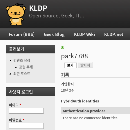
KLDP
부 메뉴
Open Source, Geek, IT...
Forum (BBS)
Geek Blog
KLDP Wiki
KLDP.net
주 메뉴
홈
둘러보기
현재 위치
park7788
컨텐츠 작성
보기
발자취
기본탭
포럼 주제
(활성탭)
최근 포스트
기록
가입한지
18년 3주
사용자 로그인
HybridAuth identities
아이디
*
Authentication provider
There are no connected identities.
비밀번호
*