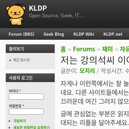
KLDP
부 메뉴
Open Source, Geek, IT...
Forum (BBS)
Geek Blog
KLDP Wiki
KLDP.net
주 메뉴
홈
››
Forums
››
재미
››
자
둘러보기
현재 위치
저는 강의석씨 이
최근 포스트
글쓴이:
모지리
/ 작성시간: 수,
사용자 로그인
자게나 이런쪽에서는 잘 놀
네요. 다른 사이트들에서는
아이디
*
끄러운데 여긴 그러지 않으
비밀번호
*
글에 관심없는 부분은 읽지
대되는 리플을 달아주세요.
가입하기
새로운 비밀번호 요청하기