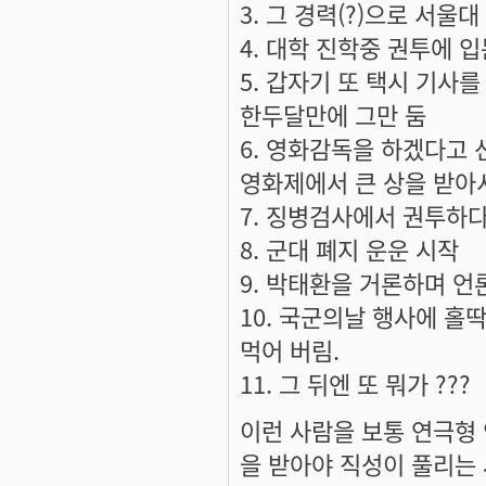
3. 그 경력(?)으로 서울
4. 대학 진학중 권투에 
5. 갑자기 또 택시 기사
한두달만에 그만 둠
6. 영화감독을 하겠다고 
영화제에서 큰 상을 받아서
7. 징병검사에서 권투하
8. 군대 폐지 운운 시작
9. 박태환을 거론하며 언
10. 국군의날 행사에 홀딱
먹어 버림.
11. 그 뒤엔 또 뭐가 ???
이런 사람을 보통 연극형 인
을 받아야 직성이 풀리는 