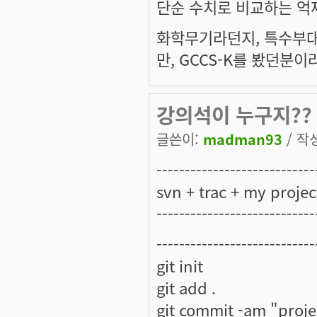
단순 수치로 비교하는 억제
화학무기라던지, 특수부대 
만, GCCS-K를 봤던분
강의석이 누구지??
글쓴이:
madman93
/ 작성
----------------------------
svn + trac + my projec
----------------------------
----------------------------
git init
git add .
git commit -am "projec