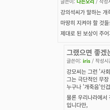
글쓴이:
나는오리
/ 작성시
강의석씨가 말하는 개
마땅히 지켜야 할 것들
제대로 된 보상이 주어
그랬으면 좋겠는
글쓴이:
iris
/ 작성시간:
강모씨는 그런 '사
그는 극단적인 무장
누구나 '개죽음'인겁
물론 우리나라에서 
입니다만,