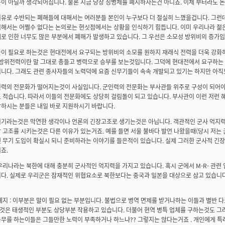
이 아닐까 생각되어집니다. 물론 지금 당장 징병제를 폐지하자는건 아니죠. 이제 부터라도 
유로 수반되는 폐해들에 대해서는 여러분들 본인이 누구보다 더 절실히 느꼈을겁니다. 그런
해서는 어쩔수 없다는 논의로는 현싯점에서는 상황을 인식하기 힘듭니다. 이미 우리나라 젊
로 인한 너무도 많은 부분에서 폐해가 발생하고 있습니다. 그 우선은 소모성 방위비의 증가입
군이 필요로 하는것은 현대전에서 요구되는 방위비의 소모를 원하지 재래식 전력을 더욱 강
 방위전력이란 말 그대로 총들고 병력으로 승부를 보는것입니다. 그덕에 현대전에서 요구하는
니다. 그래도 관련 종사자들의 노력덕에 요즘 신무기들이 속속 개발되고 있기는 하지만 아직
력의 전문화가 떨어지는것이 사실입니다. 군인력의 전문화는 부사관들 위주로 구성이 되어야
 적습니다. 따라서 이들의 전문화에도 상당히 걸림돌이 되고 있습니다. 부사관이 이런 저런 
하시는 분들은 내일 바로 지원하시기 바랍니다.
위기라는것은 막연한 생각이나 언론의 긴장고조로 생기는것은 아닙니다. 객관적인 군사 억지
 고조를 시키는것은 다른 이유가 있는거죠. 예를 들면 서울 불바다 발언 나왔을때(당시 저는 
 무기 도입이 확실시 되니 준비하라는 이야기를 들은적이 있습니다. 실제 그러한 군사적 긴
죠.
우리나라는 북한에 대해 충분히 군사적인 억지력을 가지고 있습니다. 혹시 군에서 M-R- 관
다. 실제로 우리군은 잠재적인 위협요소로 북한보다는 중국과 일본을 대상으로 삼고 있습니다
폐지 : 이부분은 말이 필요 없는 부분입니다. 불법으로 병역 면제를 받거나하는 이들과 별반 
은 태생적인 부분도 상당부분 작용하고 있습니다. 더불어 현역 병특 업체를 구하는것도 그러
무를 하는이들은 그들만한 노력이 부족하거나 하느냐?? 그렇지는 않다는거죠 . 개인에게 특