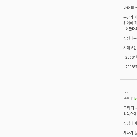
나와 의견
누군가 
뒤이어 
- 히들러
징병제는
서해교전 
- 200
- 200
...
글쓴이:
b
교회 다
리눅스에
징집제 폐
게다가 강