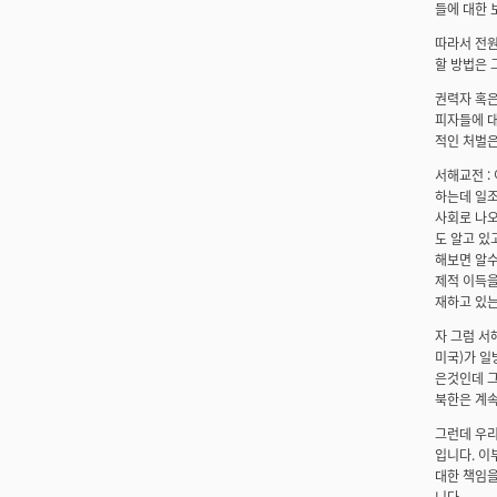
들에 대한 
따라서 전원
할 방법은 
권력자 혹은
피자들에 대
적인 처벌은
서해교전 :
하는데 일조
사회로 나오
도 알고 있
해보면 알수
제적 이득을
재하고 있는
자 그럼 서
미국)가 일
은것인데 그
북한은 계속
그런데 우리
입니다. 이
대한 책임을
니다.