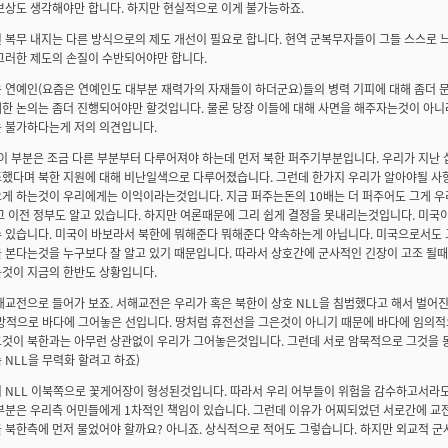
보상도 생각해야만 합니다. 하지만 현실적으로 이게 불가능하죠.
 복무 내지는 다른 방식으로의 제도 개선이 필요로 합니다. 현역 군복무자들이 그들 스스로 
그러한 제도의 손질이 수반되어야만 합니다.
 연예인(요즘은 연예인도 대부분 재력가의 자재들이 하더군요)들의 병력 기피에 대해 좀더 
한 논의는 좀더 진행되어야만 할것입니다. 물론 당장 이들에 대해 사면을 해주자는것이 아니
 불가하다는게 저의 의견입니다.
 이 부분은 조금 다른 부분부터 다루어져야 하는데 먼저 북한 퍼주기부분입니다. 우리가 지난
했다며 북한 지원에 대해 비난일색으로 다루어졌습니다. 그런데 한가지 우리가 알아야될 사
게 하는것이 우리에게는 이익이라는것입니다. 지금 퍼주는돈의 10배는 더 퍼주어도 그게 우
고 이전 정부도 알고 있습니다. 하지만 여론때문에 그리 쉽게 결정을 못내리는것입니다. 미국
 있습니다. 미국이 바보라서 북한에 뭐해준다 뭐해준다 약속하는게 아닙니다. 미국으로서도 
 본다는것을 누구보다 잘 알고 있기 때문입니다. 따라서 상호간에 군사적인 긴장이 고조 될
것이 지금의 한반도 상황입니다.
해교전으로 들어가 보죠. 서해교전은 우리가 혹은 북한이 상호 NLL을 침범했다고 해서 벌어진
방적으로 바다에 그어놓은 선입니다. 땅처럼 휴전선을 그은것이 아니기 때문에 바다에 임의적
것이 북한과는 아무런 상관없이 우리가 그어놓은것입니다. 그런데 서로 암묵적으로 그것을 
 NLL을 무력화 할려고 하죠)
 NLL 이북쪽으로 꽃게어장이 형성된것입니다. 따라서 우리 어부들이 위험을 감수하고서라도 
부분은 우리측 어민들에게 1차적인 책임이 있습니다. 그런데 이유가 어찌되었던 서로간에 교
 북한측에 먼저 물었어야 할까요? 아니죠. 상식적으로 적어도 그렇습니다. 하지만 외교적 