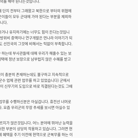
논의를 해야 된다는것입니다.
데 단지 전부터 그래왔고 북한으로 부터의 위협에
은이들이 모두 군대에 가야 된다는 부분을 제외하
니다.
화하거나 유지하기에는 너무도 힘이 든다는것입니
 방위비 증액이나 연구개발은 먼나라 이야기가 되
도 선진국의 그것에 비해서는 턱없이 부족합니다.
 하는데 부사관들에 대해 우리가 해줄수 있는 보
혜택에 정년 보장으로 남부럽지 않은 수혜를 받고
력이 충분히 존재하는데도 불구하고 지속적으로
군수 업체 관련 업무를 하고 있었습니다) 군에서
장이 신무기의 도입으로 바로 직결된다는것도 그때
련 업무를 수행하신분은 아실겁니다. 휴전선 너머로
. 요즘 우리군의 무장 추세를 보시면 아실수 있
다르지가 않은것입니다. 어느 분야에 뛰어난 능력을
한 부분이 상당히 작용하고 있습니다. 그러면 현
례 혜택을 주기 이전에 현역으로 군복무를 하는 이