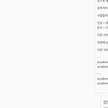
앞으로 동
강의석이
사람들의 
진보 = 
보수 = 
이런 식의
징병제 논
이런 식의
--
acade
acade
----
acade
acade
강
글쓴