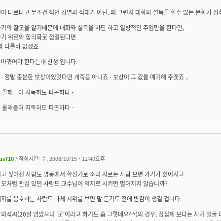
이 다르다고 무조건 적인 경멸과 적대가 아닌. 왜 그런지 대화와 설득을 할수 있는 문화가 
자기의 잘못을 알기때문에 대화와 설득을 차단 하고 일방적인 주입만을 한다면,
자기 위로와 합리화로 점철된다면
와 다를바 없겠죠
 바뀌어야 한다는대 찬성 입니다.
- 정말 충분한 보상이있엇다면 개죽음 아니죠 - 보상이 그 값을 예기해 주겟죠 ..
8년 올해들어 지독히도 피곤하다 -
8년 올해들어 지독히도 피곤하다 -
us710
/ 작성시간: 수, 2008/10/15 - 12:40오후
니고 싶어진 사람도 명동에서 확성기로 소리 지르는 사람 보면 가기가 싫어지고
 모처럼 관심 있던 사람도 교수님이 억지로 시키면 멀어지지 않습니까?
지를 옹호하는 사람도 나체 시위를 보면 말 듣기도 전에 반감이 생길 겁니다.
의석씨(20살 넘었으니 '군'이라고 하기도 좀 그렇네요^^)의 경우, 징집제 보다는 자기 얼