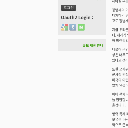
해야될 부분
징병제의 이
대처하기 위
Oauth2 Login :
고도 징병제
Login with Google
Login with GitHub
Login with Naver
지금 우리
다. 재래식
어 버린것입
홍보 제휴 안내
더불어 군인
상은 너무도
있다고 생각
또한 군사
군사적 긴장
미국의 어떤
알게 된것이
이미 현재 
늘 깜깜합니
을겁니다.
병역 특례 
보유한다는것
역으로 군복