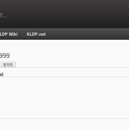
T...
LDP Wiki
KLDP.net
치
s999
발자취
)
al