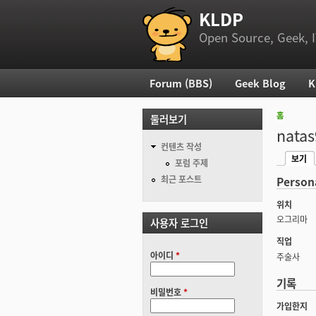
KLDP
부 메뉴
Open Source, Geek, I
Forum (BBS)
Geek Blog
K
주 메뉴
홈
둘러보기
현재 위
nata
컨텐츠 작성
보기
기본탭
포럼 주제
(활성탭
최근 포스트
Person
위치
오그리마
사용자 로그인
직업
아이디
*
주술사
기록
비밀번호
*
가입한지