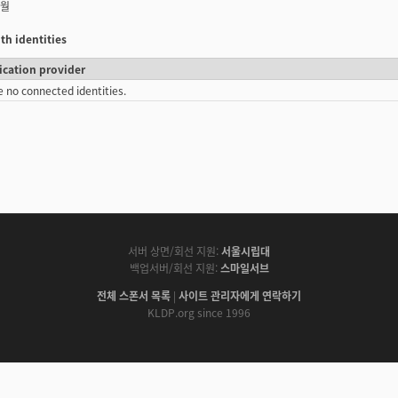
개월
th identities
ication provider
e no connected identities.
서버 상면/회선 지원:
서울시립대
백업서버/회선 지원:
스마일서브
전체 스폰서 목록
|
사이트 관리자에게 연락하기
KLDP.org since 1996