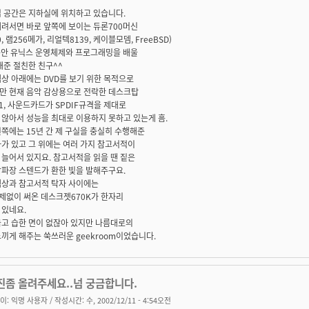
업 공간은 지하실에 위치하고 있습니다.
내려서면 바로 앞쪽에 보이는 듀론700머신
, 램256메가, 리얼텍8139, 케이블모뎀, FreeBSD)
 동안 유닉스 운영체제와 프로그래밍을 배울
해준 절친한 친구^^
상 아래에는 DVD를 보기 위한 목적으로
만 현재 음악 감상용으로 전락한 데스크탑
1, 사운드카드가 SPDIF규격을 제대로
않아서 성능을 최대로 이용하지 못하고 있는게 흠.
쪽에는 15년 간 제 구실을 충실히 수행해준
가 있고 그 위에는 여러 가지 참고서적이
늘어서 있지요. 참고서적을 읽을 땐 짙은
삼파장 스텐드가 환한 빛을 발해주구요.
책상과 참고서적 탁자 사이에는
제없이 써온 데스크젯670K가 한자리
 있네요.
둡고 습한 면이 없잖아 있지만 나름대로의
끼게 해주는 쑥쓰러운 geekroom이었습니다.
진좀 올려주세요..넘 궁금합니다.
이:
익명 사용자
/ 작성시간: 수, 2002/12/11 - 4:54오전