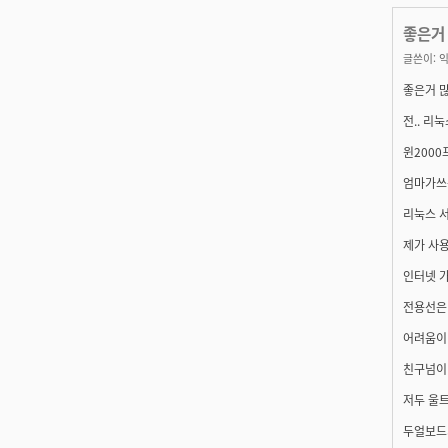
좋은거 
글쓴이:
익
좋은거 많
전.. 리눅
윈2000
엄마가쓰는 
리눅스 서
제가 사
인터넷 가
전용선은 
어려움이 
친구넘이 
저두 울트
두얼보드가있