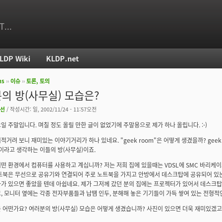
T...
LDP Wiki
KLDP.net
ms
››
이슈
››
토론, 토의
치
의 방(사무실) 모습은?
선
/ 작성시간: 일, 2002/11/24 - 11:57오전
일 주말입니다. 며칠 정도 올릴 만한 글이 없었기에 주말용으로 제가 하나 올립니다. :-)
 뒤적거려 보니 재미있는 이야기거리가 하나 있네요. "geek room"은 어떻게 생겼을까? gee
k이라고 생각하는 이들의 방(사무실)이죠.
떤 환경에서 컴퓨터를 사용하고 계십니까? 저는 저희 집에 있을때는 VDSL에 SMC 바리케
트북은 무선으로 공유기와 연결되어 주로 노트북을 가지고 안방에서 데스크탑에 공유되어 있는
가 있으면 좋았을 텐데 아쉽네요. 제가 그저께 갔던 분의 집에는 프로젝터가 있어서 데스크탑의
, 모니터 옆에는 각종 전자부품들과 납땜 인두, 분해해 놓은 기기들이 가득 쌓여 있는 전형적
 어떤가요? 여러분의 방(사무실) 모습은 어떻게 생겼습니까? 사진이 있으면 더욱 재미있겠고요.