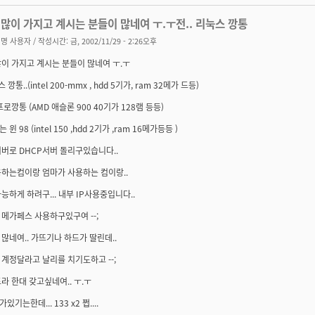
많이 가지고 계시는 분들이 많네여 ㅜ.ㅜ전.. 리눅스 깡통
명 사용자
/ 작성시간: 금, 2002/11/29 - 2:26오후
이 가지고 계시는 분들이 많네여 ㅜ.ㅜ
스 깡통..(intel 200-mmx , hdd 5기가, ram 32메가 드등)
프로깡통 (AMD 애슬론 900 40기가 128램 등등)
윈 98 (intel 150 ,hdd 2기가 ,ram 16메가등등 )
버로 DHCP서버 돌리구있습니다..
용하는컴이랑 엄마가 사용하는 컴이랑..
능하게 하려구... 내부 IP사용중입니다..
메가페스 사용하구있구여 --;
많네여.. 가뜨기나 하드가 딸린데..
계정달라고 날리를 치기도하고 --;
라 한대 갖고싶네여.. ㅜ.ㅜ
기는한데... 133 x2 쩝....