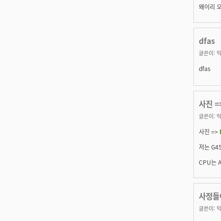
왜이리 오
dfas
글쓴이:
익
dfas
사진 =>
글쓴이:
익
사진 =>
저는 G4
CPU는 
사정들
글쓴이:
익