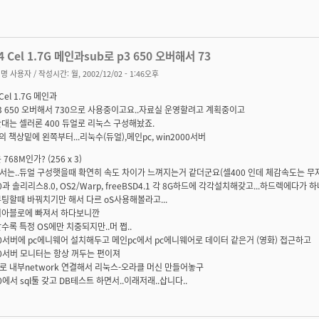
4 Cel 1.7G 메인과sub로 p3 650 오버해서 73
명 사용자
/ 작성시간: 월, 2002/12/02 - 1:46오후
Cel 1.7G 메인과
p3 650 오버해서 730으로 사용중이고요..자료실 운영할려고 계획중이고
대는 셀러론 400 듀얼로 리눅스 구성해놨죠.
의 책상밑에 왼쪽부터...리눅수(듀얼),메인pc, win2000서버
768M인가? (256 x 3)
서는..듀얼 구성햇을때 확연히 속도 차이가 느껴지는거 같더군요(셀400 인데 체감속도는 무
00과 솔리리스8.0, OS2/Warp, freeBSD4.1 각 8G하드에 각각설치해갖고...하드렉에다
팅할때 바꿔치기만 해서 다르 oS사용해볼라고...
디아블로에 빠져서 하다보니깐
수록 특정 OS에만 치중되지만..머 쩝..
00서버에 pc에니웨어 설치해두고 메인pc에서 pc에니웨어로 데이터 같은거 (영화) 접근하고
00서버 모니터는 항상 꺼두는 편이져
 내부network 연결해서 리눅스-오라클 머신 만들어놓구
00에서 sql툴 갖고 DB테스트 하면서..이래저래..삽니다..