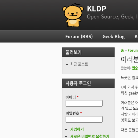
KLDP
부 메뉴
Open Source, Geek, I
Forum (BBS)
Geek Blog
K
주 메뉴
홈
››
Foru
둘러보기
현재 위
여러분
최근 포스트
글쓴이:
권순
느긋한 일요
사용자 로그인
/.에 가서
타칭 gee
아이디
*
여러분은 어
려 있고 노
비밀번호
*
지탈 카메라
영화도 보고
가입하기
다른 분들은
새로운 비밀번호 요청하기