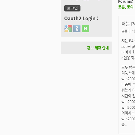
Forums:
토론, 토의
Oauth2 Login :
저는 P
Login with Google
Login with GitHub
Login with Naver
글쓴이:
익
저는 P4 
sub로 
홍보 제휴 안내
나머지 한
6인용 회
모두 램은 
리눅스에
win20
나중에 부
뒤늦게 
시간이 갈
win20
win20
더미허브로
win20
즐..