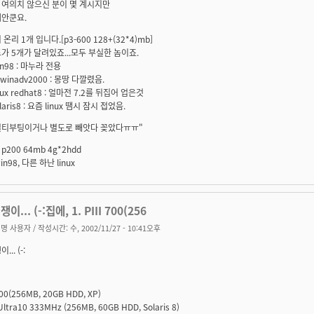
 여의치 않으신 분이 몇 계시지만
괘안쿤요.
온리 1개 입니다.[p3-600 128+(32*4)mb]
가 5개가 달려있죠...모두 부실한 놈이죠.
in98 : 마누라 전용
 winadv2000 : 몽땅 다깔렸음.
inux redhat8 : 얼마전 7.2를 뒤집어 업은것
laris8 : 요즘 linux 땜시 잠시 접었음.
멀티부팅이거나 별도로 빼앗다 꽂았다ㅠㅠ"
200 64mb 4g*2hdd
n98, 다른 하난 linux
이... (-:집에, 1. PIII 700(256
명 사용자
/ 작성시간: 수, 2002/11/27 - 10:41오후
.. (-:
 700(256MB, 20GB HDD, XP)
Ultra10 333MHz (256MB, 60GB HDD, Solaris 8)