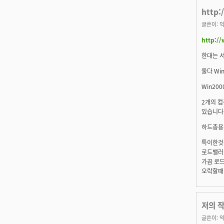
http:
글쓴이:
익
http://
한대는 서
둘다 Wi
Win20
2개의 
있습니다
하드총용량
특이한것
로드밸러
가끔 로
오락할때 
저의 
글쓴이:
익