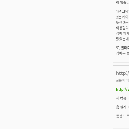
이 있습니
1은 그냥
2는 케이
또한 2는
이용함다.
집에 밤새
했었는데,
또, 굴러
집에는 놓
http:
글쓴이:
익
http:/
제 컴퓨터
음 원래 
동생 노트