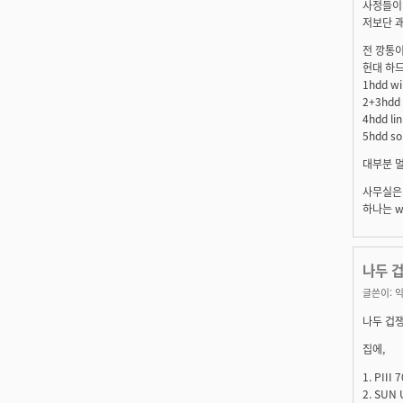
사정들이
저보단 
전 깡통이 
헌대 하드
1hdd w
2+3hdd
4hdd l
5hdd so
대부분 
사무실은 p
하나는 wi
나두 겁쟁
글쓴이:
익
나두 겁쟁이.
집에,
1. PIII
2. SUN 