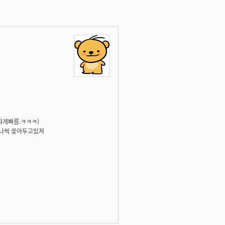
쟈게빠름.ㅋㅋㅋ)
가 하나씩 꽂아두고있져