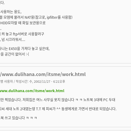
다.
 사용하는 용도,
블 모뎀에 물려서 NAT용(참고로, ipfilter를 사용함)
 HDD모자랄 때 화일 보관용으로
.
 켜 놓고 ftp서버로 사용할려구
 넘 시끄러워서....
다니는 E450을 가져다 놓고 싶은데,
을 공간이 없어서 :-(
//www.dulihana.com/itsme/work.html
명 사용자
/ 작성시간: 수, 2002/11/27 - 6:21오후
/www.dulihana.com/itsme/work.html
만 찍었습니다. 저희집은 여느 사무실 못지 않습니다 ㅋ ㅋ 노트북 3대에 PC 두대
피씨 세대 노트 2대였는뎅 T.T 제 피씨가 ^^ 동생에게로 가면서 반대로 되었습니다.
북 쓰고 있습니다 ㅋ ㅋ ㅋ