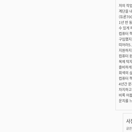
저의 작
계단을 
(듀론700
1년 반
수 있게 
컴퓨터 책
구입했지
띠어러5.
지원하지 
컴퓨터 왼
목제 탁자
즐비하게 
회색의 
컴퓨터 
4년간 문
차지하고
비록 어
운치를 느
사
글쓴