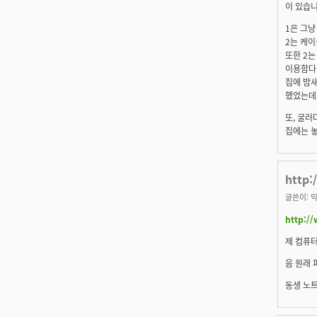
이 있습니
1은 그냥
2는 케이
또한 2는
이용함다.
집에 밤새
했었는데,
또, 굴러
집에는 놓
http:
글쓴이:
익
http:/
제 컴퓨터
음 원래 
동생 노트