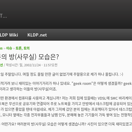
T...
LDP Wiki
KLDP.net
ms
››
이슈
››
토론, 토의
치
의 방(사무실) 모습은?
선
/ 작성시간: 일, 2002/11/24 - 11:57오전
일 주말입니다. 며칠 정도 올릴 만한 글이 없었기에 주말용으로 제가 하나 올립니다. :-)
 뒤적거려 보니 재미있는 이야기거리가 하나 있네요. "geek room"은 어떻게 생겼을까? gee
k이라고 생각하는 이들의 방(사무실)이죠.
떤 환경에서 컴퓨터를 사용하고 계십니까? 저는 저희 집에 있을때는 VDSL에 SMC 바리케
트북은 무선으로 공유기와 연결되어 주로 노트북을 가지고 안방에서 데스크탑에 공유되어 있는
가 있으면 좋았을 텐데 아쉽네요. 제가 그저께 갔던 분의 집에는 프로젝터가 있어서 데스크탑의
, 모니터 옆에는 각종 전자부품들과 납땜 인두, 분해해 놓은 기기들이 가득 쌓여 있는 전형적
 어떤가요? 여러분의 방(사무실) 모습은 어떻게 생겼습니까? 사진이 있으면 더욱 재미있겠고요.