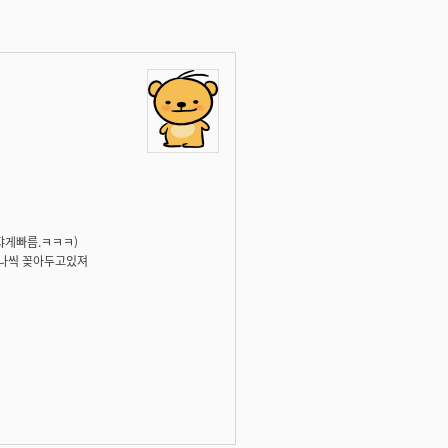
쟈게빠름.ㅋㅋㅋ)
가 하나씩 꽂아두고있져