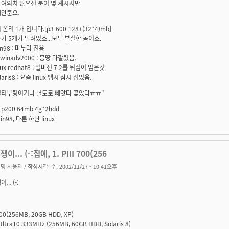
 여의치 않으신 분이 몇 계시지만
괘안쿤요.
온리 1개 입니다.[p3-600 128+(32*4)mb]
가 5개가 달려있죠...모두 부실한 놈이죠.
in98 : 마누라 전용
 winadv2000 : 몽땅 다깔렸음.
inux redhat8 : 얼마전 7.2를 뒤집어 업은것
laris8 : 요즘 linux 땜시 잠시 접었음.
멀티부팅이거나 별도로 빼앗다 꽂았다ㅠㅠ"
200 64mb 4g*2hdd
n98, 다른 하난 linux
이... (-:집에, 1. PIII 700(256
명 사용자
/ 작성시간: 수, 2002/11/27 - 10:41오후
.. (-:
 700(256MB, 20GB HDD, XP)
Ultra10 333MHz (256MB, 60GB HDD, Solaris 8)