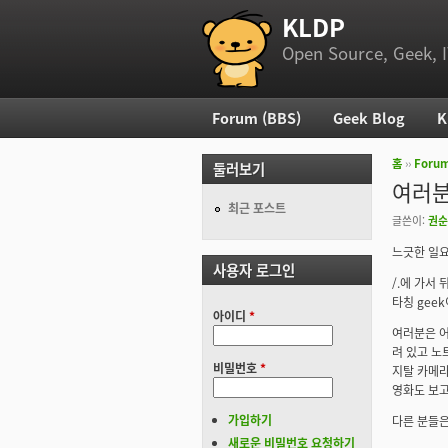
KLDP
부 메뉴
Open Source, Geek, I
Forum (BBS)
Geek Blog
K
주 메뉴
홈
››
Foru
둘러보기
현재 위
여러분
최근 포스트
글쓴이:
권순
느긋한 일요
사용자 로그인
/.에 가서
타칭 gee
아이디
*
여러분은 어
려 있고 노
비밀번호
*
지탈 카메라
영화도 보고
가입하기
다른 분들은
새로운 비밀번호 요청하기