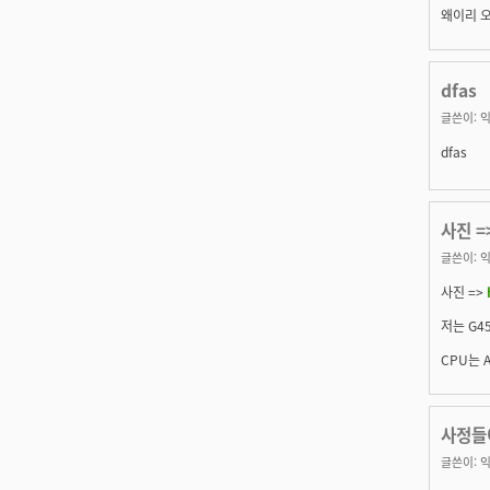
왜이리 오
dfas
글쓴이:
익
dfas
사진 =>
글쓴이:
익
사진 =>
저는 G4
CPU는 
사정들
글쓴이:
익