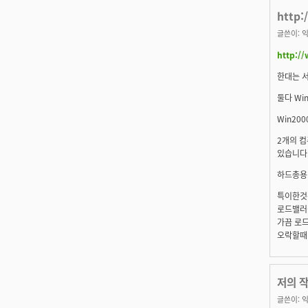
http:
글쓴이:
익
http://
한대는 서
둘다 Wi
Win20
2개의 
있습니다
하드총용량
특이한것
로드밸러
가끔 로
오락할때 
저의 
글쓴이:
익