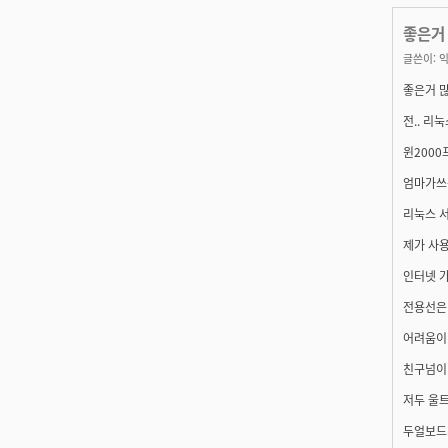
좋은거 
글쓴이:
익
좋은거 많
전.. 리눅
윈2000
엄마가쓰는 
리눅스 서
제가 사
인터넷 가
전용선은 
어려움이 
친구넘이 
저두 울트
두얼보드가있