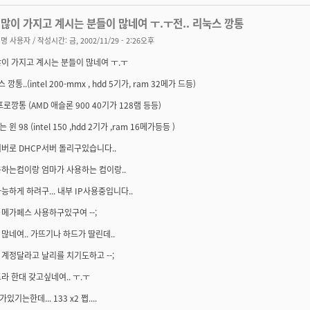
많이 가지고 계시는 분들이 많네여 ㅜ.ㅜ전.. 리눅스 깡통
명 사용자
/ 작성시간: 금, 2002/11/29 - 2:26오후
이 가지고 계시는 분들이 많네여 ㅜ.ㅜ
스 깡통..(intel 200-mmx , hdd 5기가, ram 32메가 드등)
프로깡통 (AMD 애슬론 900 40기가 128램 등등)
윈 98 (intel 150 ,hdd 2기가 ,ram 16메가등등 )
버로 DHCP서버 돌리구있습니다..
용하는컴이랑 엄마가 사용하는 컴이랑..
능하게 하려구... 내부 IP사용중입니다..
메가페스 사용하구있구여 --;
많네여.. 가뜨기나 하드가 딸린데..
계정달라고 날리를 치기도하고 --;
라 한대 갖고싶네여.. ㅜ.ㅜ
기는한데... 133 x2 쩝....