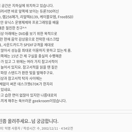
업 공간은 지하실에 위치하고 있습니다.
내려서면 바로 앞쪽에 보이는 듀론700머신
, 램256메가, 리얼텍8139, 케이블모뎀, FreeBSD)
 동안 유닉스 운영체제와 프로그래밍을 배울
해준 절친한 친구^^
상 아래에는 DVD를 보기 위한 목적으로
만 현재 음악 감상용으로 전락한 데스크탑
1, 사운드카드가 SPDIF규격을 제대로
않아서 성능을 최대로 이용하지 못하고 있는게 흠.
쪽에는 15년 간 제 구실을 충실히 수행해준
가 있고 그 위에는 여러 가지 참고서적이
늘어서 있지요. 참고서적을 읽을 땐 짙은
삼파장 스텐드가 환한 빛을 발해주구요.
책상과 참고서적 탁자 사이에는
제없이 써온 데스크젯670K가 한자리
 있네요.
둡고 습한 면이 없잖아 있지만 나름대로의
끼게 해주는 쑥쓰러운 geekroom이었습니다.
진좀 올려주세요..넘 궁금합니다.
이:
익명 사용자
/ 작성시간: 수, 2002/12/11 - 4:54오전