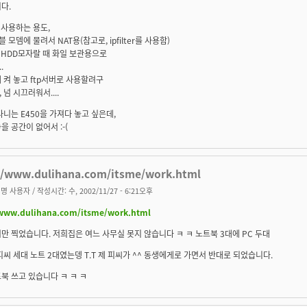
다.
 사용하는 용도,
블 모뎀에 물려서 NAT용(참고로, ipfilter를 사용함)
 HDD모자랄 때 화일 보관용으로
.
 켜 놓고 ftp서버로 사용할려구
 넘 시끄러워서....
다니는 E450을 가져다 놓고 싶은데,
을 공간이 없어서 :-(
//www.dulihana.com/itsme/work.html
명 사용자
/ 작성시간: 수, 2002/11/27 - 6:21오후
/www.dulihana.com/itsme/work.html
만 찍었습니다. 저희집은 여느 사무실 못지 않습니다 ㅋ ㅋ 노트북 3대에 PC 두대
피씨 세대 노트 2대였는뎅 T.T 제 피씨가 ^^ 동생에게로 가면서 반대로 되었습니다.
북 쓰고 있습니다 ㅋ ㅋ ㅋ