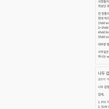
사정들이
저보단 
전 깡통이 
헌대 하드
1hdd w
2+3hdd
4hdd l
5hdd so
대부분 
사무실은 p
하나는 wi
나두 겁쟁
글쓴이:
익
나두 겁쟁이.
집에,
1. PIII
2. SUN 