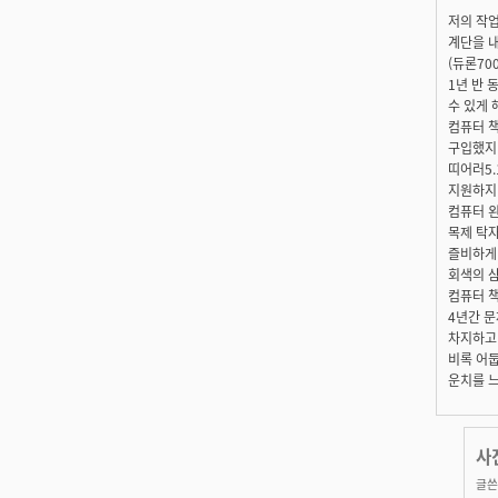
저의 작
계단을 
(듀론700
1년 반
수 있게 
컴퓨터 책
구입했지
띠어러5.
지원하지 
컴퓨터 왼
목제 탁자
즐비하게 
회색의 
컴퓨터 
4년간 문
차지하고
비록 어
운치를 느
사
글쓴