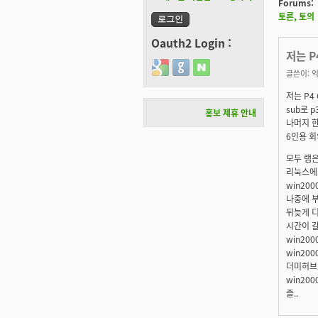
Forums:
토론, 토의
Oauth2 Login :
저는 P
Login with Google
Login with GitHub
Login with Naver
글쓴이:
익
저는 P4 
sub로 
홍보 제휴 안내
나머지 한
6인용 회
모두 램은 
리눅스에
win20
나중에 부
뒤늦게 
시간이 갈
win20
win20
더미허브로
win20
즐..