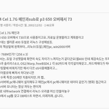
4 Cel 1.7G 메인과sub로 p3 650 오버해서 73
명 사용자
/ 작성시간: 월, 2002/12/02 - 1:46오후
Cel 1.7G 메인과
p3 650 오버해서 730으로 사용중이고요..자료실 운영할려고 계획중이고
대는 셀러론 400 듀얼로 리눅스 구성해놨죠.
의 책상밑에 왼쪽부터...리눅수(듀얼),메인pc, win2000서버
768M인가? (256 x 3)
서는..듀얼 구성햇을때 확연히 속도 차이가 느껴지는거 같더군요(셀400 인데 체감속도는 무
00과 솔리리스8.0, OS2/Warp, freeBSD4.1 각 8G하드에 각각설치해갖고...하드렉에다
팅할때 바꿔치기만 해서 다르 oS사용해볼라고...
디아블로에 빠져서 하다보니깐
수록 특정 OS에만 치중되지만..머 쩝..
00서버에 pc에니웨어 설치해두고 메인pc에서 pc에니웨어로 데이터 같은거 (영화) 접근하고
00서버 모니터는 항상 꺼두는 편이져
 내부network 연결해서 리눅스-오라클 머신 만들어놓구
00에서 sql툴 갖고 DB테스트 하면서..이래저래..삽니다..