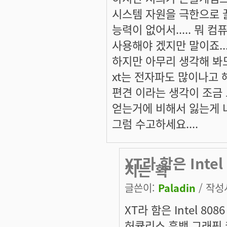
시스템 자원을 극한으로 
능력이 없어서..... 뭐 
사용해야 겠지만 말이죠...
하지만 아무리 생각해 봐도.
xt는 전자파도 많이나고 해서
편견 이라는 생각이 조금 드
얻는거에 비해서 잃는게 너
그럼 수고하세요....
XT라 함은 Inte
지는 확
글쓴이:
Paladin
/ 작성시
XT라 함은 Intel 80
허큘리스 흑백 그래픽 