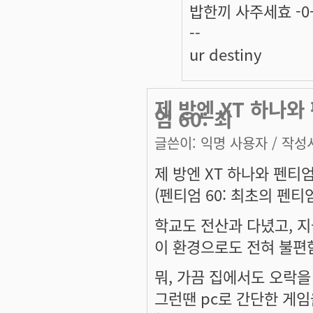
밥한끼 사주세효 -0
--
ur destiny
제 방엔 XT 하나와
엄 60: 최
글쓴이:
익명 사용자
/ 작성시
제 방엔 XT 하나와 펜티엄
(펜티엄 60: 최초의 펜티엄
학교도 전산과 다녔고, 지
이 환경으로도 전혀 불편
뭐, 가끔 집에서도 오락을
그런땐 pc로 간단한 게임