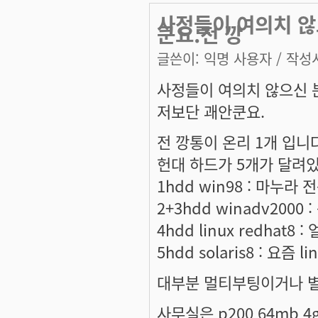
사정들이 여의치 않
쿤요.전 깡
글쓴이:
익명 사용자
/ 작성시
사정들이 여의치 않으신 
저보단 괘안쿤요.
전 깡통이 온리 1개 입니다.[
헌대 하드가 5개가 달려있
1hdd win98 : 마누라 
2+3hdd winadv2000
4hdd linux redhat8
5hdd solaris8 : 요즘 
대부분 멀티부팅이거나 
사무실은 p200 64mb 4g