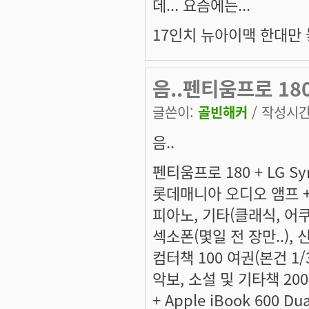
데... 요즘에는...
17인치 뉴아이맥 한대만 
음..펜티움프로 180 
글쓴이:
골빈해커
/ 작성시간: 
음..
펜티움프로 180 + LG Syn
롯데매니아 오디오 앰프 + 
피아노, 기타(클래식, 어
섹소폰(몇일 전 장만..), 신
컴터책 100 여권(본건 1/
악보, 소설 및 기타책 200
+ Apple iBook 600 Du