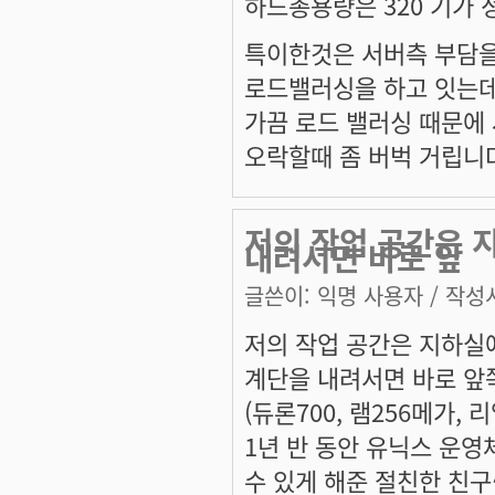
하드총용량은 320 기가 정
특이한것은 서버측 부담을
로드밸러싱을 하고 잇는
가끔 로드 밸러싱 때문에
오락할때 좀 버벅 거립니
저의 작업 공간은 
내려서면 바로 앞
글쓴이:
익명 사용자
/ 작성시
저의 작업 공간은 지하실
계단을 내려서면 바로 앞
(듀론700, 램256메가, 리
1년 반 동안 유닉스 운
수 있게 해준 절친한 친구