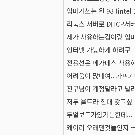
엄마가쓰는 윈 98 (intel 
리눅스 서버로 DHCP서버
제가 사용하는컴이랑 엄마
인터넷 가능하게 하려구...
전용선은 메가페스 사용하구
어려움이 많네여.. 가뜨기
친구넘이 계정달라고 날리를
저두 울트라 한대 갖고싶네
두얼보드가있기는한데... 133
왜이리 오래댄것들인지 --