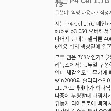
저는 P4 Cel 1.
73
글쓴이:
익명 사용자
/ 작성시
저는 P4 Cel 1.7G 메인과
sub로 p3 650 오버
나머지 한대는 셀러론 40
6인용 회의 책상밑에 왼쪽부
모두 램은 768M인가? (256
리눅스에서는..듀얼 구성
인데 체감속도는 무쟈게빠
win2000과 솔리리스8.0
고...하드렉에다가 하나
나중에 부팅할때 바꿔치기만
뒤늦게 디아블로에 빠져
시간이 갈수록 특정 OS에만