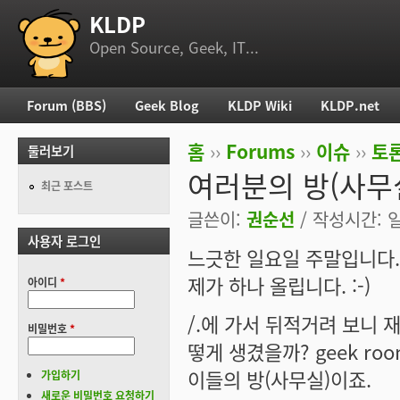
KLDP
부 메뉴
Open Source, Geek, IT...
Forum (BBS)
Geek Blog
KLDP Wiki
KLDP.net
주 메뉴
홈
››
Forums
››
이슈
››
토론
둘러보기
현재 위치
여러분의 방(사무
최근 포스트
글쓴이:
권순선
/ 작성시간: 일,
사용자 로그인
느긋한 일요일 주말입니다.
제가 하나 올립니다. :-)
아이디
*
/.에 가서 뒤적거려 보니 재
비밀번호
*
떻게 생겼을까? geek r
이들의 방(사무실)이죠.
가입하기
새로운 비밀번호 요청하기