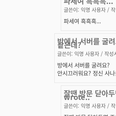
파세여 흑흑흑...
글쓴이:
익명 사용자
/ 작
파세여 흑흑흑...
방에서 서버를 굴려
같은데?
글쓴이:
익명 사용자
/ 작성시
방에서 서버를 굴려요?
안시끄러워요? 정신 사나
잘땐 방문 닫아두
wrote..
글쓴이:
익명 사용자
/ 작