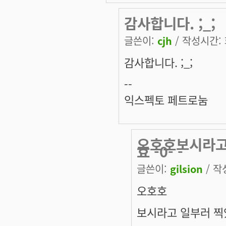
감사합니다. ;_;
글쓴이:
cjh
/ 작성시간: 화
감사합니다. ;_;
--
익스펙토 페트로눔
오호호보시라고
효 -0- -
글쓴이:
gilsion
/ 작성
오호호
보시라고 일부러 찍