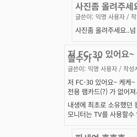
사진좀 올려주세요
글쓴이:
익명 사용자
/ 작
사진좀 올려주세요..넘
저 FC-30 있어요
쓸수가 ㅜ
글쓴이:
익명 사용자
/ 작성시
저 FC-30 있어요~ 케케~
전용 램카드(?) 가 없어
내생에 최초로 소유했던 
모니터는 TV를 사용할수 