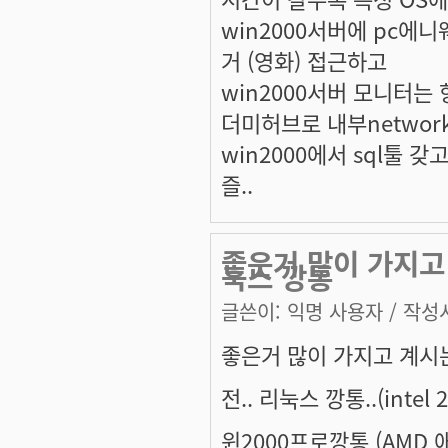
win2000서버에 pc에
거 (영화) 접근하고
win2000서버 모니터는
더미허브로 내부netwo
win2000에서 sql툴 갖
즐..
좋은거 많이 가지고 
눅스 깡통
글쓴이:
익명 사용자
/ 작성시
좋은거 많이 가지고 계시
전.. 리눅스 깡통..(intel
윈2000프로깡통 (AMD 애