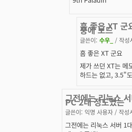
흠 좋은 XT 군
중에 보드
글쓴이:
수우_
/ 작성시
흠 좋은 XT 군요
제가 쓰던 XT는 메모리
하드는 없고, 3.5"
그전에는 리눅스 서버
PC 2대 정도였는
글쓴이:
익명 사용자
/ 작성시
그전에는 리눅스 서버 1대