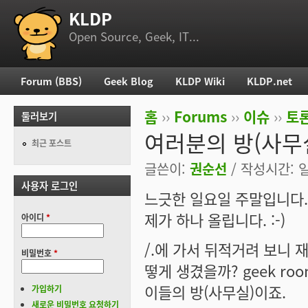
KLDP
부 메뉴
Open Source, Geek, IT...
Forum (BBS)
Geek Blog
KLDP Wiki
KLDP.net
주 메뉴
홈
››
Forums
››
이슈
››
토론
둘러보기
현재 위치
여러분의 방(사무
최근 포스트
글쓴이:
권순선
/ 작성시간: 일,
사용자 로그인
느긋한 일요일 주말입니다.
제가 하나 올립니다. :-)
아이디
*
/.에 가서 뒤적거려 보니 재
비밀번호
*
떻게 생겼을까? geek r
이들의 방(사무실)이죠.
가입하기
새로운 비밀번호 요청하기