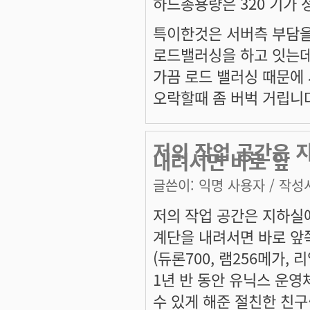
하드총용량은 320 기가 정
특이한것은 서버측 부담을
로드밸러싱을 하고 잇는
가끔 로드 밸러싱 때문에
오락할때 좀 버벅 거립니
저의 작업 공간은 
내려서면 바로 앞
글쓴이:
익명 사용자
/ 작성시
저의 작업 공간은 지하실
계단을 내려서면 바로 앞
(듀론700, 램256메가, 리
1년 반 동안 유닉스 운
수 있게 해준 절친한 친구