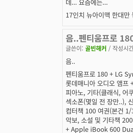
데... 요즘에는...
17인치 뉴아이맥 한대만 
음..펜티움프로 180 
글쓴이:
골빈해커
/ 작성시간: 
음..
펜티움프로 180 + LG Syn
롯데매니아 오디오 앰프 + 
피아노, 기타(클래식, 어
섹소폰(몇일 전 장만..), 신
컴터책 100 여권(본건 1/
악보, 소설 및 기타책 200
+ Apple iBook 600 Du