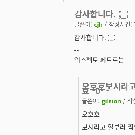
감사합니다. ;_;
글쓴이:
cjh
/ 작성시간: 화
감사합니다. ;_;
--
익스펙토 페트로눔
오호호보시라고
효 -0- -
글쓴이:
gilsion
/ 작성
오호호
보시라고 일부러 찍