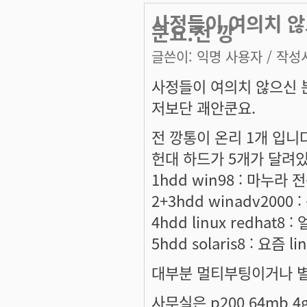
사정들이 여의치 않
쿤요.전 깡
글쓴이:
익명 사용자
/ 작성시
사정들이 여의치 않으신 
저보단 괘안쿤요.
전 깡통이 온리 1개 입니다.[
헌대 하드가 5개가 달려있
1hdd win98 : 마누라 
2+3hdd winadv2000
4hdd linux redhat8
5hdd solaris8 : 요즘 
대부분 멀티부팅이거나 
사무실은 p200 64mb 4g