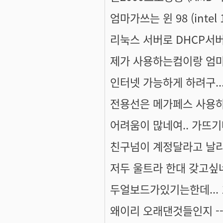
엄마가쓰는 윈 98 (intel 
리눅스 서버로 DHCP서버
제가 사용하는컴이랑 엄마
인터넷 가능하게 하려구...
전용선은 메가페스 사용하구
어려움이 많네여.. 가뜨기
친구넘이 계정달라고 날리를
저두 울트라 한대 갖고싶네
두얼보드가있기는한데... 133
왜이리 오래댄것들인지 --