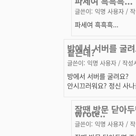
파세여 흑흑흑...
글쓴이:
익명 사용자
/ 작
파세여 흑흑흑...
방에서 서버를 굴려
같은데?
글쓴이:
익명 사용자
/ 작성시
방에서 서버를 굴려요?
안시끄러워요? 정신 사나
잘땐 방문 닫아두
wrote..
글쓴이:
익명 사용자
/ 작