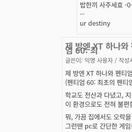
밥한끼 사주세효 -0
--
ur destiny
제 방엔 XT 하나와
엄 60: 최
글쓴이:
익명 사용자
/ 작성시
제 방엔 XT 하나와 펜티엄
(펜티엄 60: 최초의 펜티엄
학교도 전산과 다녔고, 지
이 환경으로도 전혀 불편
뭐, 가끔 집에서도 오락을
그런땐 pc로 간단한 게임