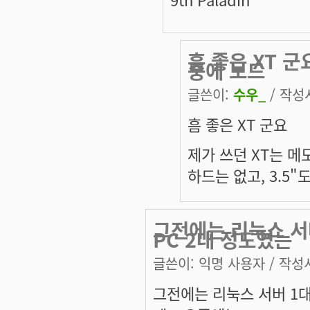
흠 좋은 XT 군
중에 보드
글쓴이:
수우_
/ 작성시
흠 좋은 XT 군요
제가 쓰던 XT는 메모리
하드는 없고, 3.5"
그전에는 리눅스 서버
PC 2대 정도였는
글쓴이:
익명 사용자
/ 작성시
그전에는 리눅스 서버 1대