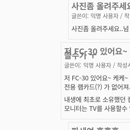
사진좀 올려주세요
글쓴이:
익명 사용자
/ 작
사진좀 올려주세요..넘
저 FC-30 있어요
쓸수가 ㅜ
글쓴이:
익명 사용자
/ 작성시
저 FC-30 있어요~ 케케~
전용 램카드(?) 가 없어
내생에 최초로 소유했던 
모니터는 TV를 사용할수 