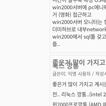
win2000서버에 pc에
거 (영화) 접근하고
win2000서버 모니터는
더미허브로 내부netwo
win2000에서 sql툴 갖
즐..
좋은거 많이 가지고 
눅스 깡통
글쓴이:
익명 사용자
/ 작성시
좋은거 많이 가지고 계시
전.. 리눅스 깡통..(intel
윈2000프로깡통 (AMD 애