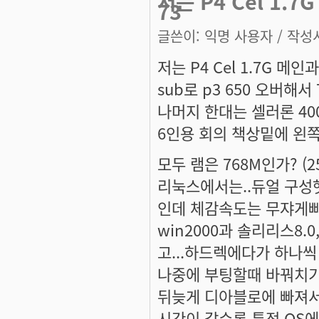
저는 P4 Cel 1.
73
글쓴이:
익명 사용자
/ 작성시
저는 P4 Cel 1.7G 메인과
sub로 p3 650 오버
나머지 한대는 셀러론 40
6인용 회의 책상밑에 왼쪽부
모두 램은 768M인가? (256
리눅스에서는..듀얼 구성
인데 체감속도는 무쟈게빠
win2000과 솔리리스8.0
고...하드렉에다가 하나
나중에 부팅할때 바꿔치기만
뒤늦게 디아블로에 빠져
시간이 갈수록 특정 OS에만