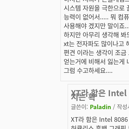
시스템 자원을 극한으로 
능력이 없어서..... 뭐 
사용해야 겠지만 말이죠...
하지만 아무리 생각해 봐도.
xt는 전자파도 많이나고 해서
편견 이라는 생각이 조금 드
얻는거에 비해서 잃는게 너
그럼 수고하세요....
XT라 함은 Inte
지는 확
글쓴이:
Paladin
/ 작성시
XT라 함은 Intel 80
허큘리스 흑백 그래픽 