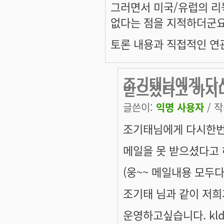
그러면서 미국/유럽의 리
없다는 점을 지적하더군요
토론 내용과 직접적인 연
조기태님에게 다
받으셨다고 하시
글쓴이:
익명 사용자
/ 작
조기태님에게 다시한번
메일을 못 받으셨다고 
(웅~~ 메일내용 모두다
조기태 님과 같이 저희
운영하고싶습니다. kl