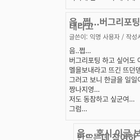
음..쩝...버그리포
내라고
글쓴이:
익명 사용자
/ 작성시
음..쩝...
버그리포팅 하고 싶어도 어
멜을보내라고 뜨긴 뜨던뎅.
그러고 보니 한글을 일일
짱나지영...
저도 동참하고 싶군여...
그럼...
음... 혹시 이글
만드는데 참여하