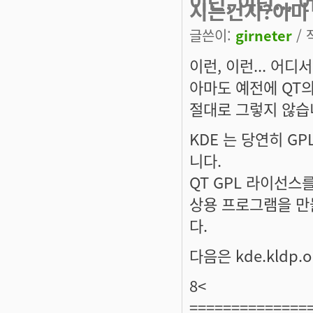
이런, 이런...
시는건지?아마
글쓴이:
girneter
/ 
이런, 이런... 어
아마도 예전에 QT
절대로 그렇지 않습
KDE 는 당연히 GP
니다.
QT GPL 라이선스
상용 프로그램을 만
다.
다음은 kde.kldp.
8<
==============