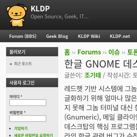
KLDP
부 메뉴
Open Source, Geek, IT...
Forum (BBS)
Geek Blog
KLDP Wiki
KLDP.net
주 메뉴
홈
››
Forums
››
이슈
››
토론
둘러보기
현재 위치
한글 GNOME 
최근 포스트
글쓴이:
조기태
/ 작성시간: 토,
사용자 로그인
레드햇 기반 시스템에 그놈(
글화하기 위해 얼마나 많은
아이디
*
지 못해 그놈 터미널 대신 
비밀번호
*
(Gnumeric), 메일 클라이
데스크탑의 핵심 프로그램들
가입하기
라의 한글 관련 버그가 수
새로운 비밀번호 요청하기