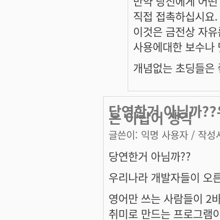
만약 당신에게 어떤 l
직접 접촉하십시요.
이것은 금전상 자유
사용에대한 보수나 
개념없는 초딩들은 좋
당연한거 아님까??
는 아랍어 생각
글쓴이:
익명 사용자
/ 작성시
당연한거 아님까??
우리나라 개발자들이 오른
영어만 쓰는 사람들이 2
취미로 만드는 프로그램이..