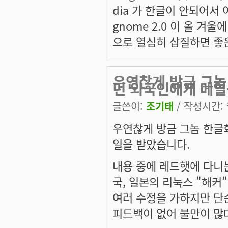
dia 가 한글이 안되어서 
gnome 2.0 이 올 
으로 열심히 삽질하면 좋
우연찮게 방금 그놈
던 외국인에게 메
글쓴이:
조기태
/ 작성시간: 월
우연찮게 방금 그놈 한글
일을 받았습니다.
내용 중에 레드햇에 다니는
국, 일본의 리눅스 "해
여러 수정을 가하지만 단
피드백이 없어 불만이 많