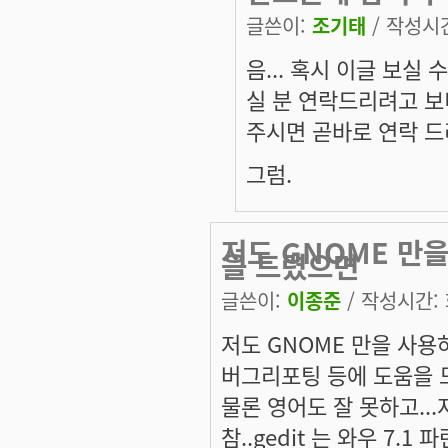
글쓴이:
조기태
/ 작성시간:
음... 혹시 이글 보실
실 분 연락드리려고 보
주시면 곧바로 연락 
그럼.
저도 GNOME 만
을 드렸으면
글쓴이:
이종준
/ 작성시간: 화
저도 GNOME 만을 사용하
버그리포팅 등에 도움을 
물론 영어도 잘 못하고..
참..gedit 는 와우 7.