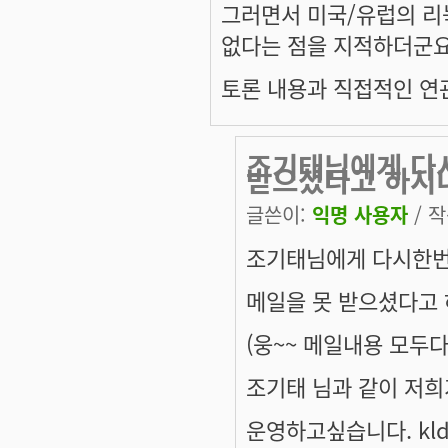
그러면서 미국/유럽의 리
없다는 점을 지적하더군요
토론 내용과 직접적인 연
조기태님에게 다
받으셨다고 하시
글쓴이:
익명 사용자
/ 작
조기태님에게 다시한번
메일을 못 받으셨다고 
(웅~~ 메일내용 모두다
조기태 님과 같이 저희
운영하고싶습니다. kl