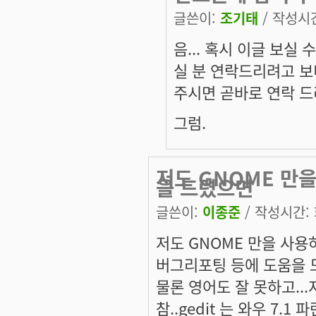
글쓴이:
조기태
/ 작성시간:
음... 혹시 이글 보실
실 분 연락드리려고 보
주시면 곧바로 연락 
그럼.
저도 GNOME 만
을 드렸으면
글쓴이:
이종준
/ 작성시간: 화
저도 GNOME 만을 사용하
버그리포팅 등에 도움을 
물론 영어도 잘 못하고..
참..gedit 는 와우 7.