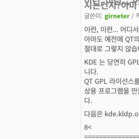
이런, 이런...
시는건지?아마
글쓴이:
girneter
/ 
이런, 이런... 어
아마도 예전에 QT
절대로 그렇지 않습
KDE 는 당연히 GP
니다.
QT GPL 라이선스
상용 프로그램을 만
다.
다음은 kde.kldp.
8<
==============