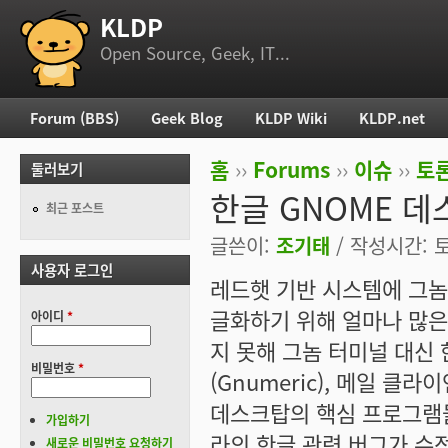
KLDP
부 메뉴
Open Source, Geek, IT...
Forum (BBS)
Geek Blog
KLDP Wiki
KLDP.net
주 메뉴
홈
››
Forums
››
이슈
››
토론
둘러보기
현재 위치
한글 GNOME 
최근 포스트
글쓴이:
조기태
/ 작성시간: 토,
사용자 로그인
레드햇 기반 시스템에 그놈(
글화하기 위해 얼마나 많은
아이디
*
지 못해 그놈 터미널 대신 
비밀번호
*
(Gnumeric), 메일 클라이
데스크탑의 핵심 프로그램들
가입하기
라의 한글 관련 버그가 수
새로운 비밀번호 요청하기