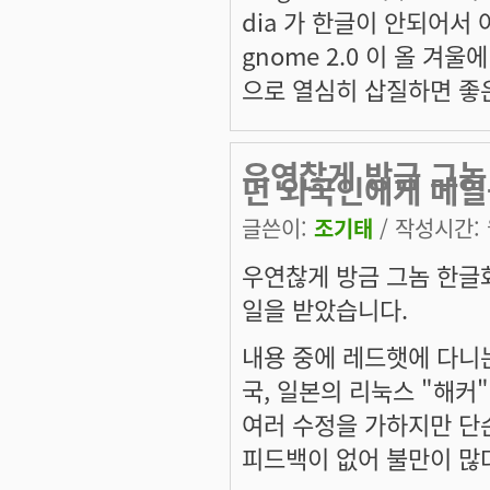
dia 가 한글이 안되어서 
gnome 2.0 이 올 
으로 열심히 삽질하면 좋
우연찮게 방금 그놈
던 외국인에게 메
글쓴이:
조기태
/ 작성시간: 월
우연찮게 방금 그놈 한글
일을 받았습니다.
내용 중에 레드햇에 다니는
국, 일본의 리눅스 "해
여러 수정을 가하지만 단
피드백이 없어 불만이 많