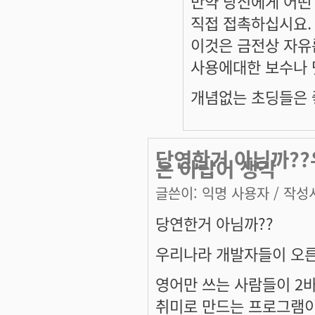
만약 당신에게 어떤 l
직접 접촉하십시요.
이것은 금전상 자유
사용에대한 보수나 
개념없는 초딩들은 좋
당연한거 아님까??
는 아랍어 생각
글쓴이:
익명 사용자
/ 작성시
당연한거 아님까??
우리나라 개발자들이 오른
영어만 쓰는 사람들이 2
취미로 만드는 프로그램이..