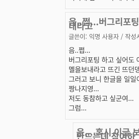
음..쩝...버그리포
내라고
글쓴이:
익명 사용자
/ 작성시
음..쩝...
버그리포팅 하고 싶어도 어
멜을보내라고 뜨긴 뜨던뎅.
그러고 보니 한글을 일일
짱나지영...
저도 동참하고 싶군여...
그럼...
음... 혹시 이글
만드는데 참여하