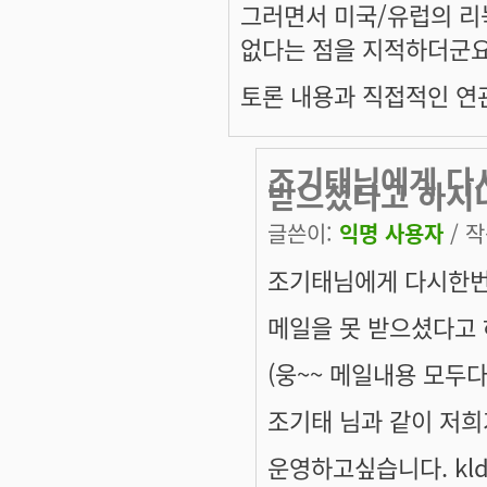
그러면서 미국/유럽의 리
없다는 점을 지적하더군요
토론 내용과 직접적인 연
조기태님에게 다
받으셨다고 하시
글쓴이:
익명 사용자
/ 작
조기태님에게 다시한번
메일을 못 받으셨다고 
(웅~~ 메일내용 모두다
조기태 님과 같이 저희
운영하고싶습니다. kl