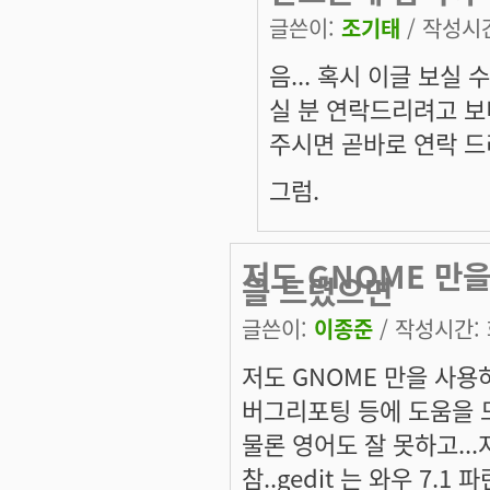
글쓴이:
조기태
/ 작성시간:
음... 혹시 이글 보실
실 분 연락드리려고 보
주시면 곧바로 연락 
그럼.
저도 GNOME 만
을 드렸으면
글쓴이:
이종준
/ 작성시간: 화
저도 GNOME 만을 사용하
버그리포팅 등에 도움을 
물론 영어도 잘 못하고..
참..gedit 는 와우 7.