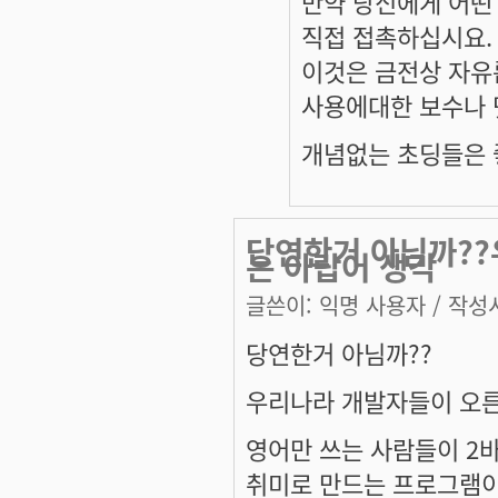
만약 당신에게 어떤 l
직접 접촉하십시요.
이것은 금전상 자유
사용에대한 보수나 
개념없는 초딩들은 좋
당연한거 아님까??
는 아랍어 생각
글쓴이:
익명 사용자
/ 작성시
당연한거 아님까??
우리나라 개발자들이 오른
영어만 쓰는 사람들이 2
취미로 만드는 프로그램이..