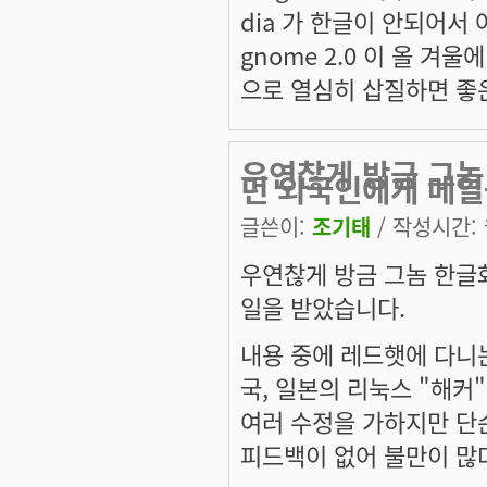
dia 가 한글이 안되어서 
gnome 2.0 이 올 
으로 열심히 삽질하면 좋
우연찮게 방금 그놈
던 외국인에게 메
글쓴이:
조기태
/ 작성시간: 월
우연찮게 방금 그놈 한글
일을 받았습니다.
내용 중에 레드햇에 다니는
국, 일본의 리눅스 "해
여러 수정을 가하지만 단
피드백이 없어 불만이 많