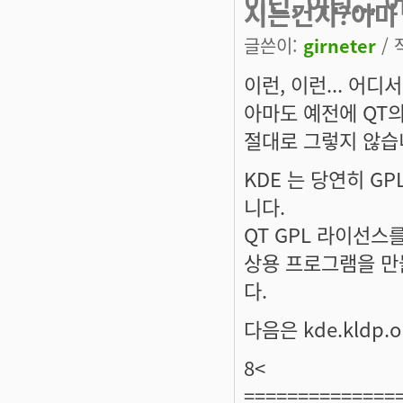
이런, 이런...
시는건지?아마
글쓴이:
girneter
/ 
이런, 이런... 어
아마도 예전에 QT
절대로 그렇지 않습
KDE 는 당연히 GP
니다.
QT GPL 라이선스
상용 프로그램을 만
다.
다음은 kde.kldp.
8<
==============