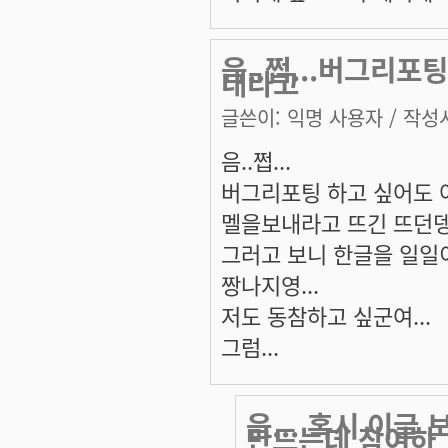
음..쩝...버그리포
내라고
글쓴이:
익명 사용자
/ 작성시
음..쩝...
버그리포팅 하고 싶어도 어
멜을보내라고 뜨긴 뜨던뎅.
그러고 보니 한글을 일일
짱나지영...
저도 동참하고 싶군여...
그럼...
음... 혹시 이글
만드는데 참여하