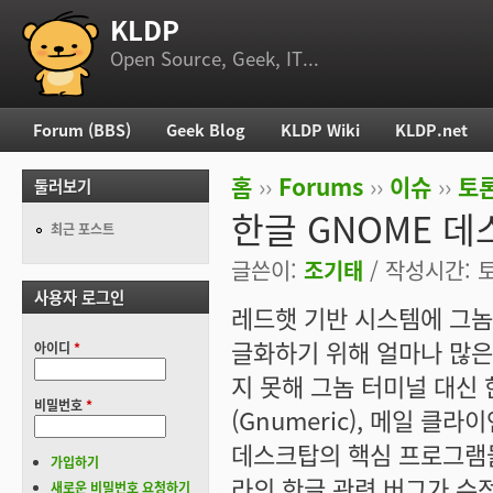
KLDP
부 메뉴
Open Source, Geek, IT...
Forum (BBS)
Geek Blog
KLDP Wiki
KLDP.net
주 메뉴
홈
››
Forums
››
이슈
››
토론
둘러보기
현재 위치
한글 GNOME 
최근 포스트
글쓴이:
조기태
/ 작성시간: 토,
사용자 로그인
레드햇 기반 시스템에 그놈(
글화하기 위해 얼마나 많은
아이디
*
지 못해 그놈 터미널 대신 
비밀번호
*
(Gnumeric), 메일 클라이
데스크탑의 핵심 프로그램들
가입하기
라의 한글 관련 버그가 수
새로운 비밀번호 요청하기