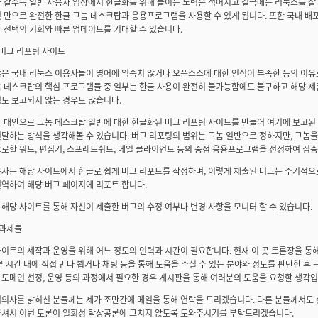
라 갈수록 일반 사용자 입장에서 한글화를 위해 들이는 노력은 적어지고 결국에는 리눅스를 잘
 만으로 완전한 한글 그놈 데스크탑과 응용프로그램을 사용할 수 있게 됩니다. 또한 국내 배
 선택의 기회와 빠른 업데이트를 기대할 수 있습니다.
글 버그 리포팅 사이트
은 국내 리눅스 이용자들이 영어에 익숙치 않거나 오픈소스에 대한 인식이 부족한 등의 이유
놈 데스크탑의 핵심 프로그램들 중 일부는 한글 사용이 완전히 불가능함에도 불구하고 해당 제
도 보고되지 않는 경우도 많습니다.
한 대안으로 그놈 데스크탑 일반에 대한 한글화된 버그 리포팅 사이트를 만들어 여기에 보고된
전달하는 방식을 생각해볼 수 있습니다. 버그 리포팅의 범위는 그놈 일반으로 정하지만, 그놈
로할 워드, 편집기, 스프레드쉬트, 메일 클라이언트 등의 중점 응용프로그램을 선정하여 집
자는 해당 사이트에서 한글로 쉽게 버그 리포트를 작성하며, 이렇게 제출된 버그는 주기적으로
역하여 해당 버그 페이지에 리포트 합니다.
해당 사이트를 통해 자신이 제출한 버그의 수정 여부나 변경 사항을 모니터 할 수 있습니다.
은 과제들
이트의 제작과 운영을 위해 어느 정도의 인력과 시간이 필요합니다. 현재 이 곳 토론장을 통
른 시간 내에 직접 만나 뵙거나 채팅 등을 통해 도움을 주실 수 있는 분야와 정도를 판단한 
도메인 선정, 운영 등의 과정에서 필요한 경우 게시판을 통해 여러분의 도움을 요청할 생각입
여의사를 밝히신 분들께는 제가 조만간에 메일을 통해 연락을 드리겠습니다. 다른 분들께서도
주셔서 이번 토론이 일회성 탁상공론에 그치지 않도록 도와주시기를 부탁드리겠습니다.