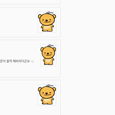
이 꿀꺽 해버리더군요 --;