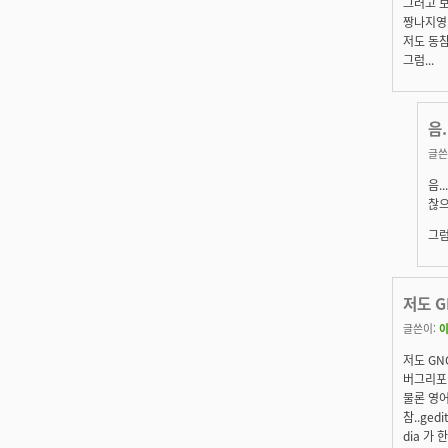
그러고 
짱나지영.
저도 동참
그럼...
음
글쓴
음.
찮으
그럼
저도 
글쓴이:
저도 GN
버그리포
물론 영어
참..ged
dia 가