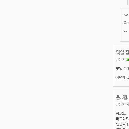
^^
글쓴
^^
몇일 
글쓴이:
몇일 집에
저녁때 앞
음..쩝
글쓴이:
익
음..쩝...
버그리포팅
멜을보내라