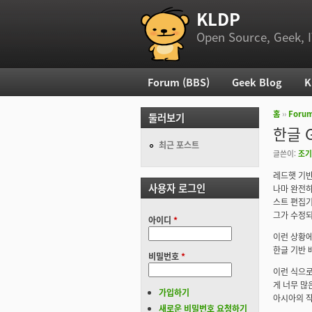
KLDP
부 메뉴
Open Source, Geek, I
Forum (BBS)
Geek Blog
K
주 메뉴
홈
››
Foru
둘러보기
현재 위
한글 
최근 포스트
글쓴이:
조기
레드햇 기반
사용자 로그인
나마 완전하지
스트 편집기
그가 수정되
아이디
*
이런 상황에
한글 기반 
비밀번호
*
이런 식으로
게 너무 많
가입하기
아시아의 작
새로운 비밀번호 요청하기