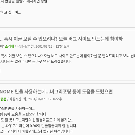
보니 한글을 일일이 패치하면 정말
..
하고 싶군여...
... 혹시 이글 보실 수 있으려나? 오늘 버그 사이트 만드는데 참여하
이:
조기태
/ 작성시간: 월, 2001/08/13 - 12:54오후
.. 혹시 이글 보실 수 있으려나? 오늘 버그 사이트 만드는데 참여하실 분 연락드리려고 보니 님
시더라도 알려주시면 곧바로 연락 드리겠습니다.
.
GNOME 만을 사용하는데...버그리포팅 등에 도움을 드렸으면
이종준
/ 작성시간: 화, 2001/08/07 - 12:16오후
OME 만을 사용하는데...
팅 등에 도움을 드렸으면 합니다.
도 잘 못하고...저만의 삽질결과물도 거의 없지만..
it 는 와우 7.1 파란에 0.96이 한글입출력이 잘 됩니다.
 한글이 안되어서 아쉽던데...(참 쓸만한 녀석입니다.)