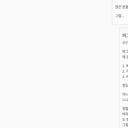
많은 분들
그럼...
버
글쓴
버그
에 
1.
2.
3.
정도
아니
느냐
정말
바라
도 
그렇