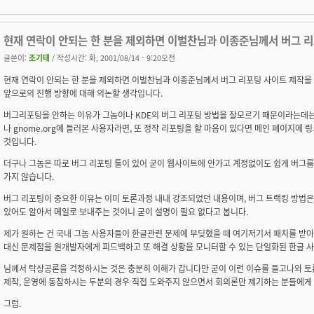
현재 연락이 안되는 한 분을 제외하면 이벌찬님과 이종준님께서 버그 
글쓴이:
조기태
/ 작성시간: 화, 2001/08/14 - 9:20오전
현재 연락이 안되는 한 분을 제외하면 이벌찬님과 이종준님께서 버그 리포팅 사이트 제작
앞으로의 진행 방향에 대해 의논할 생각입니다.
버그리포팅을 안하는 이유가 그놈이나 KDE의 버그 리포팅 방법을 잘모르기 때문이라는데는 
나 gnome.org에 들러본 사용자라면, 또 정작 리포팅을 할 마음이 있다면 메인 페이지에
것입니다.
더구나 그놈은 따로 버그 리포팅 툴이 있어 굳이 웹사이트에 안가고 계정없이도 쉽게 버그를
가지 않습니다.
버그 리포팅이 중요한 이유는 이미 토론과정 내내 강조되었던 내용이며, 버그 트랙킹 방법은
있어도 알아서 메일로 보내주는 것이니 굳이 설명이 필요 없다고 봅니다.
제가 원하는 건 국내 그놈 사용자들이 한글관련 문제에 부딪혔을 때 여기저기서 패치를 받
대신 문제점을 원개발자에게 피드백하고 또 해결 상황을 모니터할 수 있는 단일화된 한글 
님께서 탁상공론을 걱정하시는 것은 충분히 이해가 갑니다만 굳이 이런 이슈를 들고나와 토론
제작, 운영에 동참하시는 두분의 경우 직접 도와주지 않으면서 회의론만 제기하는 분들에게 
그럼.