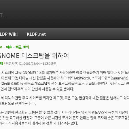
T...
LDP Wiki
KLDP.net
ms
››
이슈
››
토론, 토의
치
GNOME 데스크탑을 위하여
태
/ 작성시간: 토, 2001/08/04 - 11:50오전
 시스템에 그놈(GNOME) 1.4를 설치해본 사람이라면 이를 한글화하기 위해 얼마나 많은 노
 못해 그놈 터미널 대신 한텀을 사용해야 하고 워드(AbiWord), 스프레드쉬트(Gnumeric), 메
(Gedit 0.96) 등 리눅스 데스크탑의 핵심 프로그램들은 모두 한글을 지원하지 않는다. 그
면서 웹브라우저 나마 간신히 사용할 수 있을 뿐이다.
서 리눅스 관련 주요 사이트를 뒤지면 레드햇, 혹은 그놈 한글화에 대한 질문은 넘쳐나고 있다
배포판으로 전환하곤 한다.
는 영원히 한글화된 그놈은 볼 수 없을 것이며 우리나라는 영원히 윈도우즈의 독점적 시장에
은 것을 요구해선 안된다. 그들이 바쁜 시간을 쪼개어 돈도 안되는 일에 투자해 좋은 프로그램
은 나라 사용자들까지 배려해 줄 것을 기대할 수는 없다.