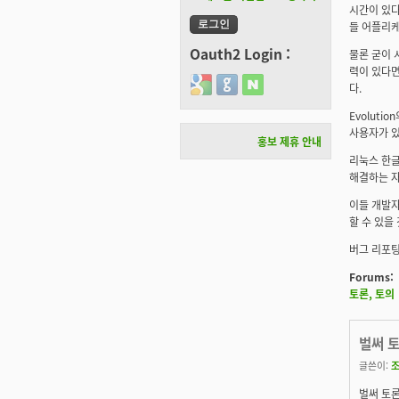
시간이 있다
들 어플리케
Oauth2 Login :
물론 굳이 
력이 있다면
Login with Google
Login with GitHub
Login with Naver
다.
Evolut
사용자가 있
홍보 제휴 안내
리눅스 한글
해결하는 자
이들 개발자
할 수 있을
버그 리포팅
Forums:
토론, 토의
벌써 
글쓴이:
벌써 토론