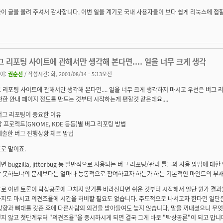
이 글을 올려 주셔서 감사합니다. 이번 일을 계기로 국내 사용자들이 보다 쉽게 리눅스에 접할
그 리포팅 사이트에 관해서만 생각해 본다면.... 일을 너무 크게 생각
이:
권순선
/ 작성시간: 화, 2001/08/14 - 5:13오전
 리포팅 사이트에 관해서만 생각해 본다면.... 일을 너무 크게 생각하지 마시고 우선은 버그
관한 안내 페이지 정도를 만드는 것부터 시작하는게 편할것 같은데요....
 버그 리포팅이 중요한 이유
 각 프로젝트(GNOME, KDE 등등)별 버그 리포팅 방법
 제출한 버그 진행상황 체크 방법
로 말이죠.
면 bugzilla, jitterbug 등 일반적으로 사용되는 버그 리포팅/관리 툴들의 사용 방법에 
 못하느냐의 문제보다는 얼마나 능동적으로 참여하고자 하는가 하는 기본적인 마인드의 부재
로 이번 토론이 탁상공론에 그치지 않기를 바라신다면 쉬운 것부터 시작해서 일단 뭔가 결과
지도 마시고 의견조율에 시간을 허비할 필요도 없습니다. 주도적으로 나서고자 한다면 일단
방향과 뼈대를 갖춘 후에 다른사람의 의견을 받아들여도 늦지 않습니다. 말을 꺼내셨으니 무엇
지 않고 첫단계부터 "의견조율"을 중시하시게 되면 결국 그게 바로 "탁상공론"이 되고 맙니