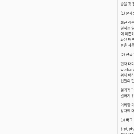
좋을 것 
(1) 문제
최근 리눅
일하는 
에 의존
화된 배포
들을 사용
(2) 한글
현재 대다
worka
위해 여
신들의 
결과적으
결하기 위
이러한 
용자에 대
(3) 버
한편, 