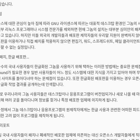
같습니다.
점
스에 대한 관심이 높아 짐에 따라 GNU 라이센스에 따르는 대표적 데스크탑 환경인 그놈의 
일부 리눅스 프로그래머나 시스템 전문가를 제외하면 현재 그놈의 설치는 대부분 심미안의 패
하고 있습니다. 하지만 이들 외국의 개발자들과 배포판 제작자들의 우리말 지원이 완벽하지 않
판을 이용하거나 직접 패치를 적용하지 않으면 편집기, 워드, 스프레드쉬트, 메일 클라이언
할 수 없는 실정입니다.
 패치, 한글 배포판...
수의 국내 사용자들이 한글화된 그놈을 사용하기 위해 택하는 이러한 방법에는 중요한 문제점
round가 필요한 경우 일반 사용자들이 어느 정도 시스템에 대한 지식을 가지고 있어야 하며 
러 사이트를 돌아다녀야 하는 문제점이 있습니다. 또한 한글화된 배포판을 이용하는 경우 오픈
한글화 작업 결과를 공개하는데 인색합니다.
로 우리나라의 그놈 사용자들은 데스크탑이나 응용프로그램이 버전업되거나 새로 나올 때 마다
해 여러 곳을 돌아다니며 정보를 찾거나 특정 배포판 업체에 의지하게 됩니다.
과정에서 그놈 데스크탑이나 응용프로그램의 원제작자에게는 한글 사용과 관련한 어떠한 피드
한 고려 없이 프로그램을 제작하게 됩니다.
그 리포트
만일 국내 사용자들이 패치나 폐쇄적인 배포판 업체에 의존하는 대신 오픈소스 개발자들에게 