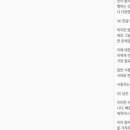
전이 올
행하는 것
다 다양한
(4) 한
하지만 많
제로 그
련 문제점
이에 대
자에게 
가장 필요
일반 사용
서대로 번
사용자는 
(5) 남
이러한 사
니다. 빠
제작이나 
이미 참
을 가져