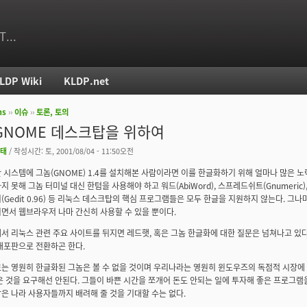
T...
LDP Wiki
KLDP.net
ms
››
이슈
››
토론, 토의
치
GNOME 데스크탑을 위하여
태
/ 작성시간: 토, 2001/08/04 - 11:50오전
 시스템에 그놈(GNOME) 1.4를 설치해본 사람이라면 이를 한글화하기 위해 얼마나 많은 노
 못해 그놈 터미널 대신 한텀을 사용해야 하고 워드(AbiWord), 스프레드쉬트(Gnumeric), 메
(Gedit 0.96) 등 리눅스 데스크탑의 핵심 프로그램들은 모두 한글을 지원하지 않는다. 그
면서 웹브라우저 나마 간신히 사용할 수 있을 뿐이다.
서 리눅스 관련 주요 사이트를 뒤지면 레드햇, 혹은 그놈 한글화에 대한 질문은 넘쳐나고 있다
배포판으로 전환하곤 한다.
는 영원히 한글화된 그놈은 볼 수 없을 것이며 우리나라는 영원히 윈도우즈의 독점적 시장에
은 것을 요구해선 안된다. 그들이 바쁜 시간을 쪼개어 돈도 안되는 일에 투자해 좋은 프로그램
은 나라 사용자들까지 배려해 줄 것을 기대할 수는 없다.