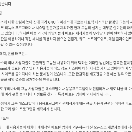
같습니다.
점
스에 대한 관심이 높아 짐에 따라 GNU 라이센스에 따르는 대표적 데스크탑 환경인 그놈의 
일부 리눅스 프로그래머나 시스템 전문가를 제외하면 현재 그놈의 설치는 대부분 심미안의 패
하고 있습니다. 하지만 이들 외국의 개발자들과 배포판 제작자들의 우리말 지원이 완벽하지 않
판을 이용하거나 직접 패치를 적용하지 않으면 편집기, 워드, 스프레드쉬트, 메일 클라이언
할 수 없는 실정입니다.
 패치, 한글 배포판...
수의 국내 사용자들이 한글화된 그놈을 사용하기 위해 택하는 이러한 방법에는 중요한 문제점
round가 필요한 경우 일반 사용자들이 어느 정도 시스템에 대한 지식을 가지고 있어야 하며 
러 사이트를 돌아다녀야 하는 문제점이 있습니다. 또한 한글화된 배포판을 이용하는 경우 오픈
한글화 작업 결과를 공개하는데 인색합니다.
로 우리나라의 그놈 사용자들은 데스크탑이나 응용프로그램이 버전업되거나 새로 나올 때 마다
해 여러 곳을 돌아다니며 정보를 찾거나 특정 배포판 업체에 의지하게 됩니다.
과정에서 그놈 데스크탑이나 응용프로그램의 원제작자에게는 한글 사용과 관련한 어떠한 피드
한 고려 없이 프로그램을 제작하게 됩니다.
그 리포트
만일 국내 사용자들이 패치나 폐쇄적인 배포판 업체에 의존하는 대신 오픈소스 개발자들에게 