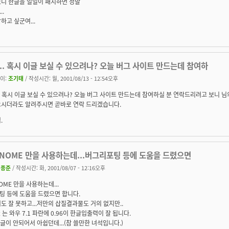
보니 한글을 일일이 패치하면 정말
..
하고 싶군여...
... 혹시 이글 보실 수 있으려나? 오늘 버그 사이트 만드는데 참여하
이:
조기태
/ 작성시간: 월, 2001/08/13 - 12:54오후
.. 혹시 이글 보실 수 있으려나? 오늘 버그 사이트 만드는데 참여하실 분 연락드리려고 보니 님
시더라도 알려주시면 곧바로 연락 드리겠습니다.
.
GNOME 만을 사용하는데...버그리포팅 등에 도움을 드렸으면
이종준
/ 작성시간: 화, 2001/08/07 - 12:16오후
OME 만을 사용하는데...
팅 등에 도움을 드렸으면 합니다.
도 잘 못하고...저만의 삽질결과물도 거의 없지만..
it 는 와우 7.1 파란에 0.96이 한글입출력이 잘 됩니다.
 한글이 안되어서 아쉽던데...(참 쓸만한 녀석입니다.)