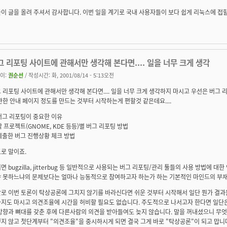
이 글을 올려 주셔서 감사합니다. 이번 일을 계기로 국내 사용자들이 보다 쉽게 리눅스에 접할
그 리포팅 사이트에 관해서만 생각해 본다면.... 일을 너무 크게 생각
이:
권순선
/ 작성시간: 화, 2001/08/14 - 5:13오전
 리포팅 사이트에 관해서만 생각해 본다면.... 일을 너무 크게 생각하지 마시고 우선은 버그
관한 안내 페이지 정도를 만드는 것부터 시작하는게 편할것 같은데요....
 버그 리포팅이 중요한 이유
 각 프로젝트(GNOME, KDE 등등)별 버그 리포팅 방법
 제출한 버그 진행상황 체크 방법
로 말이죠.
면 bugzilla, jitterbug 등 일반적으로 사용되는 버그 리포팅/관리 툴들의 사용 방법에 
 못하느냐의 문제보다는 얼마나 능동적으로 참여하고자 하는가 하는 기본적인 마인드의 부재
로 이번 토론이 탁상공론에 그치지 않기를 바라신다면 쉬운 것부터 시작해서 일단 뭔가 결과
지도 마시고 의견조율에 시간을 허비할 필요도 없습니다. 주도적으로 나서고자 한다면 일단
방향과 뼈대를 갖춘 후에 다른사람의 의견을 받아들여도 늦지 않습니다. 말을 꺼내셨으니 무엇
지 않고 첫단계부터 "의견조율"을 중시하시게 되면 결국 그게 바로 "탁상공론"이 되고 맙니