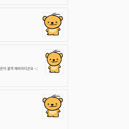
이 꿀꺽 해버리더군요 --;