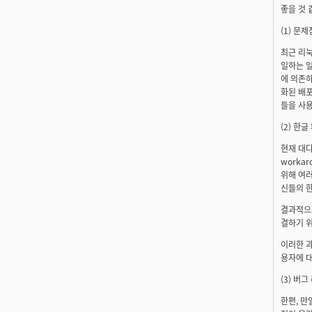
좋을 것 
(1) 문제
최근 리눅
일하는 
에 의존
화된 배포
들을 사용
(2) 한글
현재 대다
worka
위해 여
신들의 
결과적으
결하기 위
이러한 
용자에 대
(3) 버
한편, 