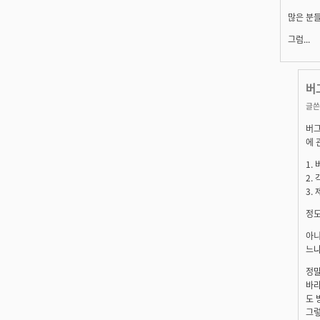
많은 분들
그럼...
버
글쓴
버그
에 
1.
2.
3.
정도
아니
느냐
정말
바라
도 
그렇