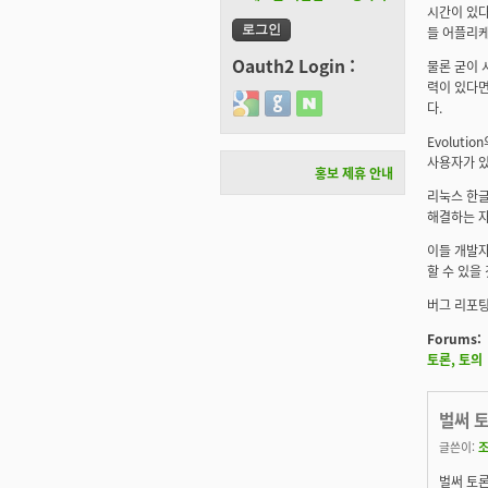
시간이 있다
들 어플리케
Oauth2 Login :
물론 굳이 
력이 있다면
Login with Google
Login with GitHub
Login with Naver
다.
Evolut
사용자가 있
홍보 제휴 안내
리눅스 한글
해결하는 자
이들 개발자
할 수 있을
버그 리포팅
Forums:
토론, 토의
벌써 
글쓴이:
벌써 토론