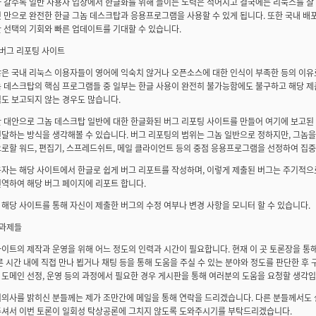
라 갈수록 일반 사용자 입장에서 한글화를 위해 들이는 노력은 적어지고 결국에는 리눅스를 잘
 만으로 완전한 한글 그놈 데스크탑과 응용프로그램을 사용할 수 있게 됩니다. 또한 국내 배
 선택의 기회와 빠른 업데이트를 기대할 수 있습니다.
글 버그 리포팅 사이트
은 국내 리눅스 이용자들이 영어에 익숙치 않거나 오픈소스에 대한 인식이 부족한 등의 이유
놈 데스크탑의 핵심 프로그램들 중 일부는 한글 사용이 완전히 불가능함에도 불구하고 해당 제
도 보고되지 않는 경우도 많습니다.
한 대안으로 그놈 데스크탑 일반에 대한 한글화된 버그 리포팅 사이트를 만들어 여기에 보고된
전달하는 방식을 생각해볼 수 있습니다. 버그 리포팅의 범위는 그놈 일반으로 정하지만, 그놈
로할 워드, 편집기, 스프레드쉬트, 메일 클라이언트 등의 중점 응용프로그램을 선정하여 집
자는 해당 사이트에서 한글로 쉽게 버그 리포트를 작성하며, 이렇게 제출된 버그는 주기적으로
역하여 해당 버그 페이지에 리포트 합니다.
해당 사이트를 통해 자신이 제출한 버그의 수정 여부나 변경 사항을 모니터 할 수 있습니다.
은 과제들
이트의 제작과 운영을 위해 어느 정도의 인력과 시간이 필요합니다. 현재 이 곳 토론장을 통
른 시간 내에 직접 만나 뵙거나 채팅 등을 통해 도움을 주실 수 있는 분야와 정도를 판단한 
도메인 선정, 운영 등의 과정에서 필요한 경우 게시판을 통해 여러분의 도움을 요청할 생각입
여의사를 밝히신 분들께는 제가 조만간에 메일을 통해 연락을 드리겠습니다. 다른 분들께서도
주셔서 이번 토론이 일회성 탁상공론에 그치지 않도록 도와주시기를 부탁드리겠습니다.