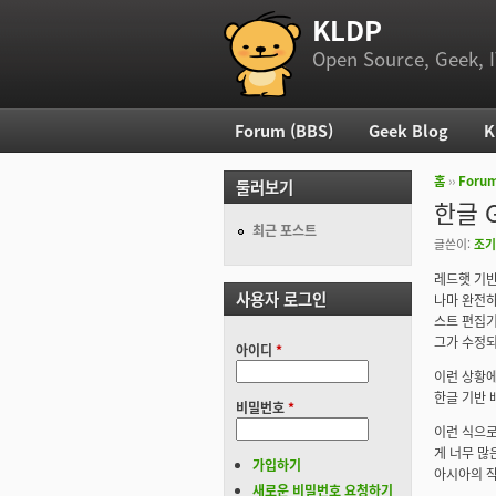
KLDP
부 메뉴
Open Source, Geek, I
Forum (BBS)
Geek Blog
K
주 메뉴
홈
››
Foru
둘러보기
현재 위
한글 
최근 포스트
글쓴이:
조기
레드햇 기반
사용자 로그인
나마 완전하지
스트 편집기
그가 수정되
아이디
*
이런 상황에
한글 기반 
비밀번호
*
이런 식으로
게 너무 많
가입하기
아시아의 작
새로운 비밀번호 요청하기