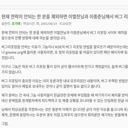
현재 연락이 안되는 한 분을 제외하면 이벌찬님과 이종준님께서 버그 
글쓴이:
조기태
/ 작성시간: 화, 2001/08/14 - 9:20오전
현재 연락이 안되는 한 분을 제외하면 이벌찬님과 이종준님께서 버그 리포팅 사이트 제작
앞으로의 진행 방향에 대해 의논할 생각입니다.
버그리포팅을 안하는 이유가 그놈이나 KDE의 버그 리포팅 방법을 잘모르기 때문이라는데는 
나 gnome.org에 들러본 사용자라면, 또 정작 리포팅을 할 마음이 있다면 메인 페이지에
것입니다.
더구나 그놈은 따로 버그 리포팅 툴이 있어 굳이 웹사이트에 안가고 계정없이도 쉽게 버그를
가지 않습니다.
버그 리포팅이 중요한 이유는 이미 토론과정 내내 강조되었던 내용이며, 버그 트랙킹 방법은
있어도 알아서 메일로 보내주는 것이니 굳이 설명이 필요 없다고 봅니다.
제가 원하는 건 국내 그놈 사용자들이 한글관련 문제에 부딪혔을 때 여기저기서 패치를 받
대신 문제점을 원개발자에게 피드백하고 또 해결 상황을 모니터할 수 있는 단일화된 한글 
님께서 탁상공론을 걱정하시는 것은 충분히 이해가 갑니다만 굳이 이런 이슈를 들고나와 토론
제작, 운영에 동참하시는 두분의 경우 직접 도와주지 않으면서 회의론만 제기하는 분들에게 
그럼.