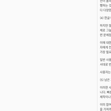
전이 올
행하는 것
다 다양한
(4) 한
하지만 많
제로 그
련 문제점
이에 대
자에게 
가장 필요
일반 사용
서대로 번
사용자는 
(5) 남
이러한 사
니다. 빠
제작이나 
이미 참
을 가져