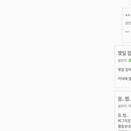
^^
글쓴
^^
몇일 
글쓴이:
몇일 집에
저녁때 앞
음..쩝
글쓴이:
익
음..쩝...
버그리포팅
멜을보내라