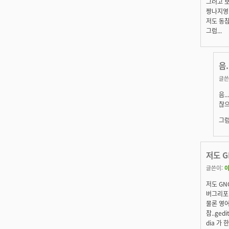
그러고 
짱나지영.
저도 동참
그럼...
음
글쓴
음.
찮으
그럼
저도 
글쓴이:
저도 GN
버그리포
물론 영어
참..ged
dia 가