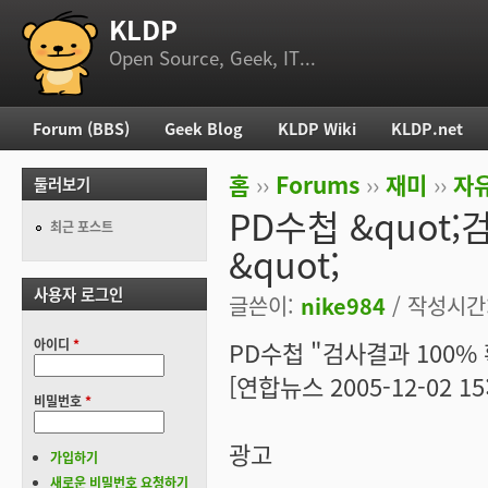
KLDP
부 메뉴
Open Source, Geek, IT...
Forum (BBS)
Geek Blog
KLDP Wiki
KLDP.net
주 메뉴
홈
››
Forums
››
재미
››
자
둘러보기
현재 위치
PD수첩 &quot
최근 포스트
&quot;
사용자 로그인
글쓴이:
nike984
/ 작성시간: 
아이디
*
PD수첩 "검사결과 100%
[연합뉴스 2005-12-02 15:
비밀번호
*
광고
가입하기
새로운 비밀번호 요청하기