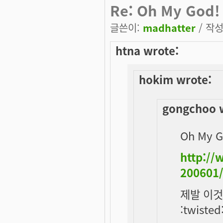
Re: Oh My God!
글쓴이:
madhatter
/ 작성
htna wrote:
hokim wrote:
gongchoo 
Oh My G
http:/
200601
제발 이것
:twisted