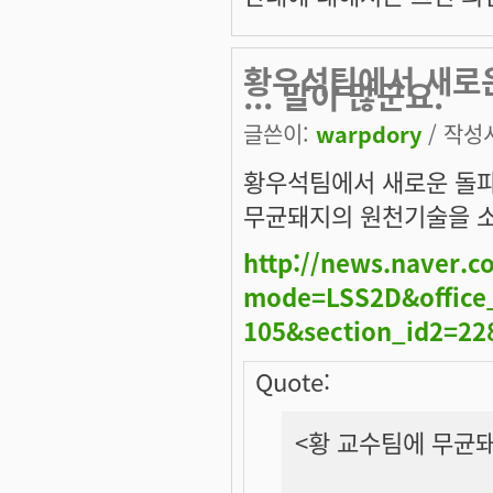
황우석팀에서 새로운
... 말이 많군요.
글쓴이:
warpdory
/ 작성시
황우석팀에서 새로운 돌파구
무균돼지의 원천기술을 소
http://news.naver.
mode=LSS2D&office_
105&section_id2=2
Quote:
<황 교수팀에 무균돼