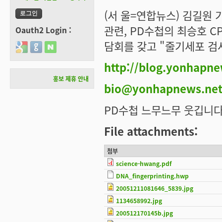
(서 울=연합뉴스) 김길원
관련, PD수첩의 최승호 C
Oauth2 Login :
담회를 갖고 "줄기세포 검
Login with Google
Login with GitHub
Login with Naver
http://blog.yonhapne
홍보 제휴 안내
bio@yonhapnews.ne
PD수첩 느무느무 웃깁니다. -_-
File attachments:
첨부
science-hwang.pdf
DNA_fingerprinting.hwp
20051211081646_5839.jpg
1134658992.jpg
200512170145b.jpg