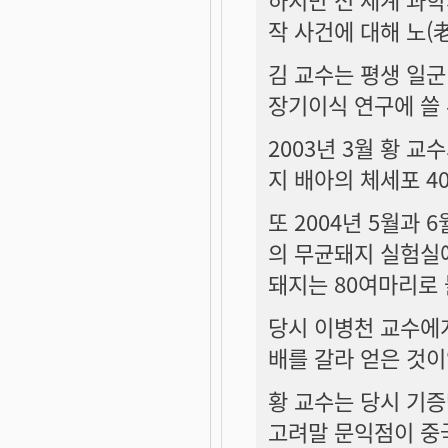
작 사건에 대해 노(
김 교수는 평생 일군
장기이식 연구에 쓸
2003년 3월 황 
지 배아의 체세포 4
또 2004년 5월과
의 무균돼지 실험실에
돼지는 80여마리로 
당시 이병천 교수에게
배를 갈라 얻은 것이
황 교수는 당시 기증
고려말 문익점이 중