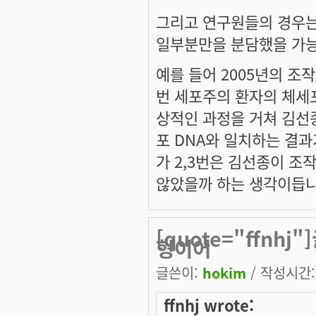
그리고 연구원들의 경우는
일부분만을 분담했을 가능
예를 들어 2005년의 조
번 세포주의 환자의 체세
상적인 과정을 거쳐 김선
포 DNA와 일치하는 결과
가 2,3번은 김선종이 조
않았을까 하는 생각이듭니
[quote="ffnh
형이어
글쓴이:
hokim
/ 작성시간: 
ffnhj wrote: