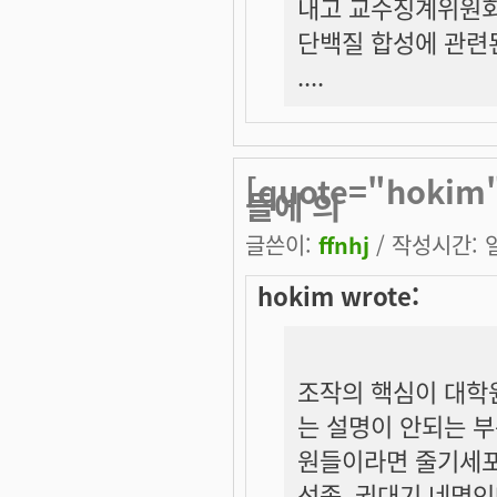
내고 교수징계위원회
단백질 합성에 관련된
....
[quote="hok
들에 의
글쓴이:
ffnhj
/ 작성시간: 일,
hokim wrote:
조작의 핵심이 대학
는 설명이 안되는 부
원들이라면 줄기세포
선종, 권대기 네명인데