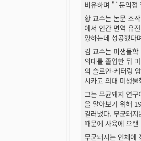
비유하며 "`문익점 
황 교수는 논문 조작
에서 인간 면역 유전
양하는데 성공했다며
김 교수는 미생물학 
의대를 졸업한 뒤 미
의 슬로안-케터링 
시카고 의대 미생물
그는 무균돼지 연구에
을 알아보기 위해 1
길러냈다. 무균돼지
때문에 사육에 오랜 
무균돼지는 인체에 