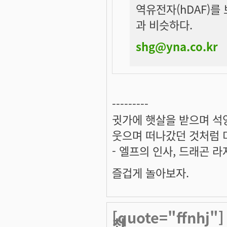
역유전자(hDAF)를
과 비슷하다.
shg@yna.co.kr
---------
귓가에 햇살을 받으며 석양
웃으며 떠나갔던 것처럼 미
- 엘프의 인사, 드래곤 라
즐겁게 놀아보자.
[quote="ffnhj
최