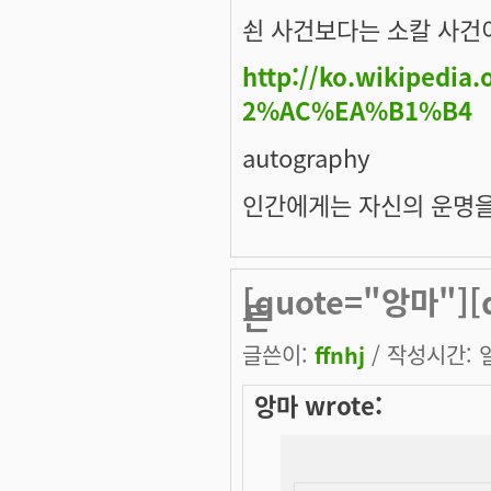
쇤 사건보다는 소칼 사건
http://ko.wikipe
2%AC%EA%B1%B4
autography
인간에게는 자신의 운명을
[quote="앙마"]
든
글쓴이:
ffnhj
/ 작성시간: 일,
앙마 wrote: