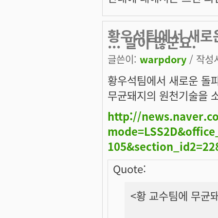
황우석팀에서 새로운
... 말이 많군요.
글쓴이:
warpdory
/ 작성시
황우석팀에서 새로운 돌파구
무균돼지의 원천기술을 소
http://news.naver.
mode=LSS2D&office_
105&section_id2=2
Quote:
<황 교수팀에 무균돼