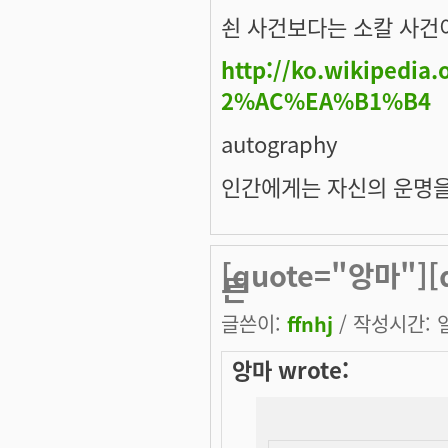
쇤 사건보다는 소칼 사건
http://ko.wikipe
2%AC%EA%B1%B4
autography
인간에게는 자신의 운명을
[quote="앙마"]
든
글쓴이:
ffnhj
/ 작성시간: 일,
앙마 wrote: