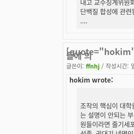
내고 교수징계위원회
단백질 합성에 관련된
....
[quote="hok
들에 의
글쓴이:
ffnhj
/ 작성시간: 일,
hokim wrote:
조작의 핵심이 대학
는 설명이 안되는 부
원들이라면 줄기세포
선종, 권대기 네명인데