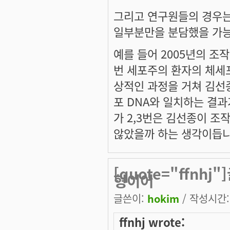
그리고 연구원들의 경우는
일부분만을 분담했을 가능
예를 들어 2005년의 조
번 세포주의 환자의 체세
상적인 과정을 거쳐 김선
포 DNA와 일치하는 결과
가 2,3번은 김선종이 조
않았을까 하는 생각이듭니
[quote="ffnh
형이어
글쓴이:
hokim
/ 작성시간: 
ffnhj wrote: