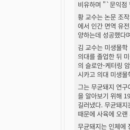
비유하며 "`문익점 
황 교수는 논문 조작
에서 인간 면역 유전
양하는데 성공했다며
김 교수는 미생물학 
의대를 졸업한 뒤 미
의 슬로안-케터링 
시카고 의대 미생물
그는 무균돼지 연구에
을 알아보기 위해 1
길러냈다. 무균돼지
때문에 사육에 오랜 
무균돼지는 인체에 