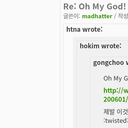
Re: Oh My God!
글쓴이:
madhatter
/ 작성
htna wrote:
hokim wrote:
gongchoo 
Oh My G
http:/
200601
제발 이것
:twisted