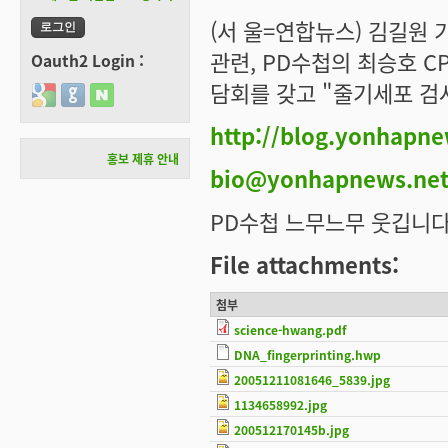
(서 울=연합뉴스) 김길원
관련, PD수첩의 최승호 C
Oauth2 Login :
담회를 갖고 "줄기세포 검
Login with Google
Login with GitHub
Login with Naver
http://blog.yonhapne
홍보 제휴 안내
bio@yonhapnews.ne
PD수첩 느무느무 웃깁니다. -_-
File attachments:
첨부
science-hwang.pdf
DNA_fingerprinting.hwp
20051211081646_5839.jpg
1134658992.jpg
200512170145b.jpg