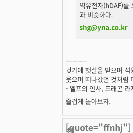
역유전자(hDAF)를
과 비슷하다.
shg@yna.co.kr
---------
귓가에 햇살을 받으며 석양
웃으며 떠나갔던 것처럼 미
- 엘프의 인사, 드래곤 라
즐겁게 놀아보자.
[quote="ffnhj
최