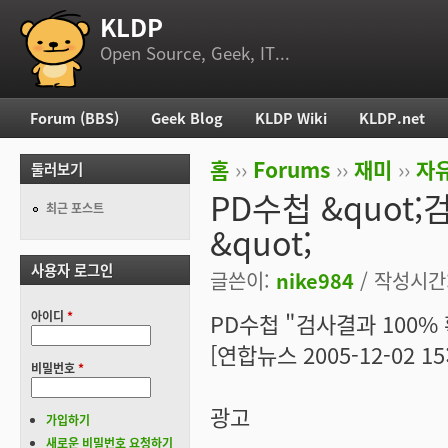
KLDP
부 메뉴
Open Source, Geek, IT...
Forum (BBS)
Geek Blog
KLDP Wiki
KLDP.net
주 메뉴
홈
››
Forums
››
재미
››
자
둘러보기
현재 위치
PD수첩 &quot
최근 포스트
&quot;
사용자 로그인
글쓴이:
nike984
/ 작성시간: 
아이디
*
PD수첩 "검사결과 100%
[연합뉴스 2005-12-02 15:
비밀번호
*
광고
가입하기
새로운 비밀번호 요청하기