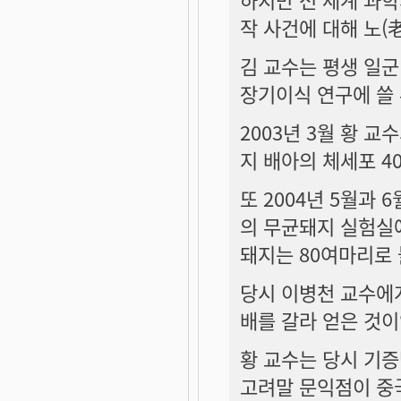
작 사건에 대해 노(
김 교수는 평생 일군
장기이식 연구에 쓸
2003년 3월 황 
지 배아의 체세포 4
또 2004년 5월과
의 무균돼지 실험실에
돼지는 80여마리로 
당시 이병천 교수에게
배를 갈라 얻은 것이
황 교수는 당시 기증
고려말 문익점이 중