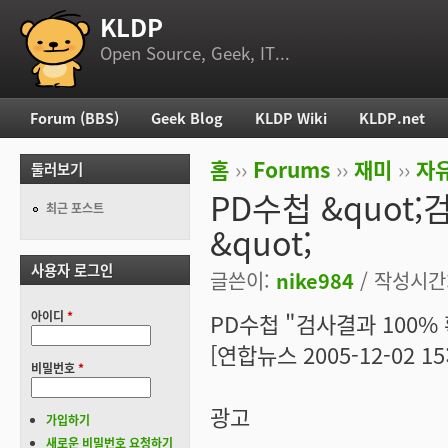
KLDP
부 메뉴
Open Source, Geek, IT...
Forum (BBS)
Geek Blog
KLDP Wiki
KLDP.net
주 메뉴
홈
››
Forums
››
재미
››
자
둘러보기
현재 위치
PD수첩 &quot
최근 포스트
&quot;
사용자 로그인
글쓴이:
nike984
/ 작성시간: 
아이디
*
PD수첩 "검사결과 100%
[연합뉴스 2005-12-02 15:
비밀번호
*
광고
가입하기
새로운 비밀번호 요청하기