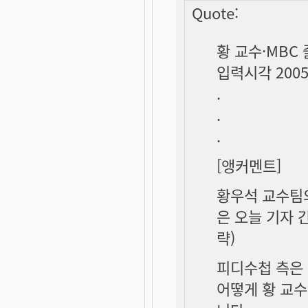
Quote:
황 교수·MBC
입력시각 2005-
.
.
.
[앵커멘트]
황우석 교수팀
은 오늘 기자 
략)
피디수첩 측은
어떻게 황 교