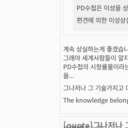
PD수첩은 이성을 상
편견에 의한 이성상
계속 상실하는게 좋겠습니
그래야 세계사람들이 알지요
PD수첩의 시청률몰이라는
을...
그나저나 그 기술가지고 
The knowledge belongs
[quote]그나저