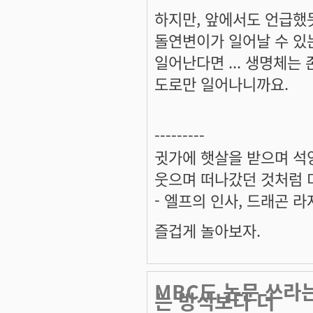
하지만, 앞에서도 언급했
돌연변이가 일어날 수 있는
일어난다면 ... 생명체는
도로만 일어나니까요.
---------
귓가에 햇살을 받으며 석양
웃으며 떠나갔던 것처럼 미
- 엘프의 인사, 드래곤 라
즐겁게 놀아보자.
MBC도 논문 쓰라
는 방식보다 더