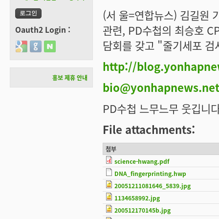
(서 울=연합뉴스) 김길원
관련, PD수첩의 최승호 C
Oauth2 Login :
담회를 갖고 "줄기세포 검
Login with Google
Login with GitHub
Login with Naver
http://blog.yonhapne
홍보 제휴 안내
bio@yonhapnews.ne
PD수첩 느무느무 웃깁니다. -_-
File attachments:
첨부
science-hwang.pdf
DNA_fingerprinting.hwp
20051211081646_5839.jpg
1134658992.jpg
200512170145b.jpg