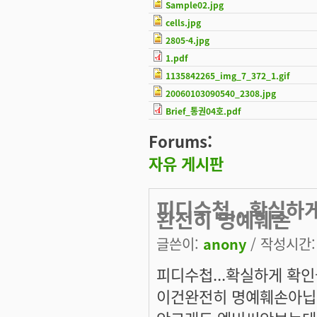
Sample02.jpg
cells.jpg
2805-4.jpg
1.pdf
1135842265_img_7_372_1.gif
20060103090540_2308.jpg
Brief_통권04호.pdf
Forums:
자유 게시판
피디수첩...확실하
완전히 명예훼손
글쓴이:
anony
/ 작성시간: 금
피디수첩...확실하게 확인
이건완전히 명예훼손아닙