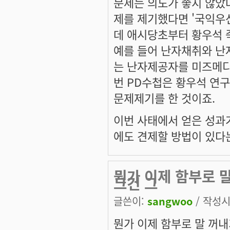
문제는 의도가 좋지 않았
제를 제기했다면 '국익우
데 애시당초부터 황우석 
예를 들어 난자채취와 난
는 난자제공자를 미즈메디
번 PD수첩은 황우석 연
문제제기를 한 것이죠.
이번 사태에서 얻은 성과
에도 견제할 방법이 있다
뭔가 이제 함부로 말
그건 그
글쓴이:
sangwoo
/ 작성시간
뭔가 이제 함부로 말 꺼내기