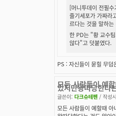
[머니투데이 전필수기
줄기세포가 가짜라고
르다는 것을 말하는 
한 PD는 "
황 교수팀
않다
"고 덧붙였다.
PS : 자신들이 묻힐 무
모든 사람들이 예할
있지만왕따당한다
글쓴이:
다크슈테펜
/ 작성시간
모든 사람들이 예할때 아
왕따당한다는 것도 알아야