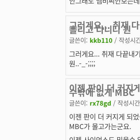
안그래도 엠비씨안보는데 
그러게요... 취재
흘리고 다니니 원
글쓴이:
kkb110
/ 작성시간:
그러게요... 취재 다끝내
원..-_-;;;;
이젠 판이 더 커지
수밖에 없게 MBC
글쓴이:
rx78gd
/ 작성시간: 
이젠 판이 더 커지게 되
MBC가 몰고가는군요.
이젠 사이언스도 믿을수 