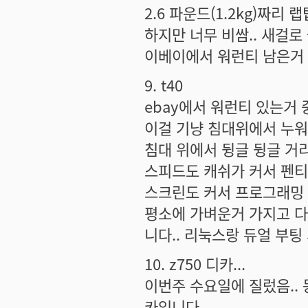
2.6 파운드(1.2kg)짜리 
하지만 너무 비쌈.. 새걸로
이베이에서 워런티 남은거 
9. t40
ebay에서 워런티 있는거 중
이걸 기냥 침대위에서 누워서
침대 위에서 뒹글 뒹글 거리며
스피드도 캐쉬가 커서 펜티엄
스크린도 커서 프로그래밍 
평소에 가벼운거 가지고 다
니다.. 리눅스랑 듀얼 부팅
10. z750 디카...
이번주 수요일에 질렀음.. 
카입니다...