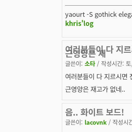
──────────
yaourt -S gothick eleg
khris'log
여러분들이 다 지르
근영양은 재
글쓴이:
소타
/ 작성시간: 토, 
여러분들이 다 지르시면 
근영양은 재고가 없네..
음.. 화이트 보드!
글쓴이:
lacovnk
/ 작성시간: