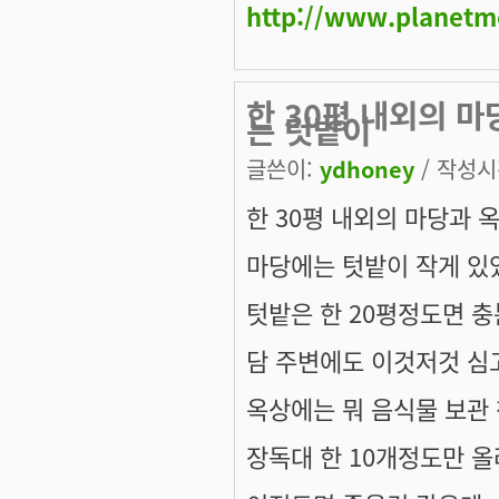
http://www.planetm
한 30평 내외의 
는 텃밭이
글쓴이:
ydhoney
/ 작성시간
한 30평 내외의 마당과 
마당에는 텃밭이 작게 있
텃밭은 한 20평정도면 충분
담 주변에도 이것저것 심고
옥상에는 뭐 음식물 보관 
장독대 한 10개정도만 올