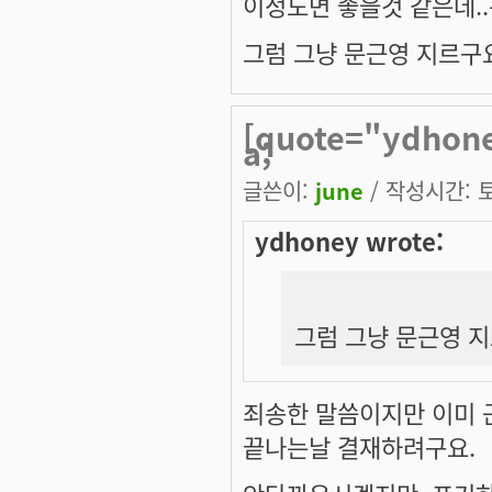
이정도면 좋을것 같은데.
그럼 그냥 문근영 지르구요. 
[quote="ydho
a;
글쓴이:
june
/ 작성시간: 토,
ydhoney wrote:
그럼 그냥 문근영 지르
죄송한 말씀이지만 이미 
끝나는날 결재하려구요.