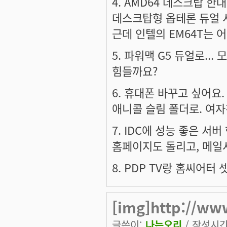
4. AMD64 데스크탑 한
데스크탑형 옵테론 듀얼 서
근데 인텔의 EM64T는 
5. 파워맥 G5 듀얼로...
힘들까요?
6. 휴대폰 바꾸고 싶어요.
애니콜 슬림 폴더로. 여
7. IDC에 성능 좋은 서
홈페이지도 돌리고, 메일서
8. PDP TV랑 홈씨어터 
[img]http://www
글쓴이:
나는오리
/ 작성시간: 