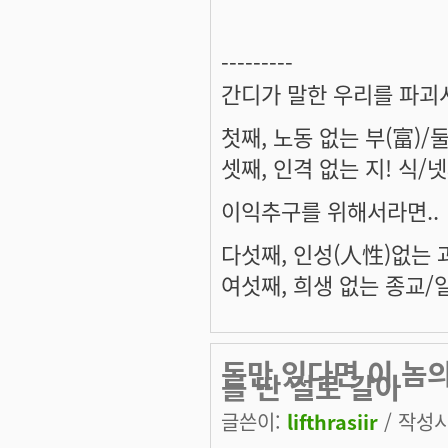
---------
간디가 말한 우리를 파괴
첫째, 노동 없는 부(富)/
셋째, 인격 없는 지! 식/
이익추구를 위해서라면..
다섯째, 인성(人性)없는 
여섯째, 희생 없는 종교/
돈만 있다면 이 놈의
를 딴 걸로 갈아
글쓴이:
lifthrasiir
/ 작성시간