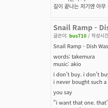
길이 끝나는 저기엔 아무 
Snail Ramp - D
글쓴이:
bus710
/ 작성시간: 
Snail Ramp - Dish Wa
words: takemura
music: akio
i don't buy. i don't bu
i never bought such 
you say
"i want that one. tha