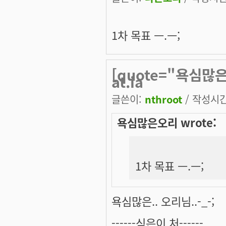
1차 목표 ㅡ.ㅡ;
[quote="욕심많은오
at.ia
글쓴이:
nthroot
/ 작성시간:
욕심많은오리 wrote:
1차 목표 ㅡ.ㅡ;
욕심많은.. 오리님..-_-;
------식은이 처------