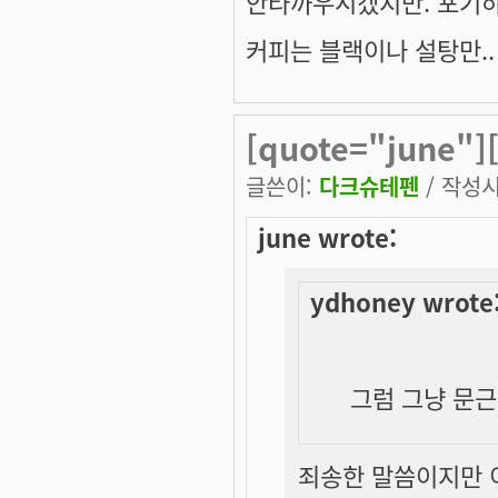
안타까우시겠지만. 포기하세
커피는 블랙이나 설탕만..
[quote="june"
글쓴이:
다크슈테펜
/ 작성시간
june wrote:
ydhoney wrote
그럼 그냥 문근영
죄송한 말씀이지만 