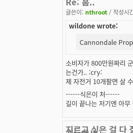
Re: 흠..
글쓴이:
nthroot
/ 작성시간:
wildone wrote:
Cannondale Prophe
소비자가 800만원짜리 군
는건가.. :cry:
제 자전거 10개팔면 살 수 있
------식은이 처------
길이 끝나는 저기엔 아무 
지르고 싶은 걸 다