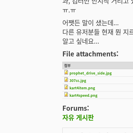
과, 컴터만 만지작 거리고 
ㅠ.ㅠ
어쨋든 말이 샜는데...
다른 유저분들 현재 뭔 지
알고 싶네요...
File attachments:
첨부
prophet_drive_side.jpg
307cc.jpg
kart4item.png
kart4speed.png
Forums:
자유 게시판