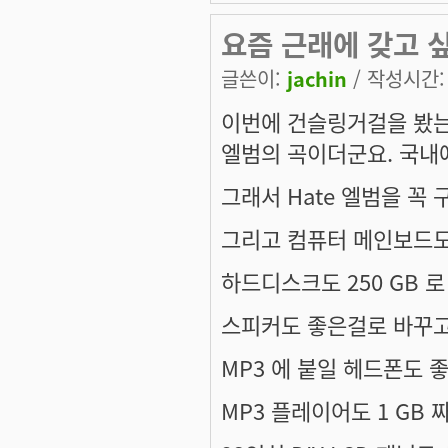
요즘 근래에 갖고 싶
글쓴이:
jachin
/ 작성시간: 토
이번에
건슬링거걸
을 봤는
엘범의 곡이더군요. 국내에
그래서 Hate 엘범을 꼭 구
그리고 컴퓨터 메인보드도 
하드디스크도 250 GB 로 
스피커도 좋은걸로 바꾸고
MP3 에 붙일 헤드폰도 좋
MP3 플레이어도 1 GB 짜