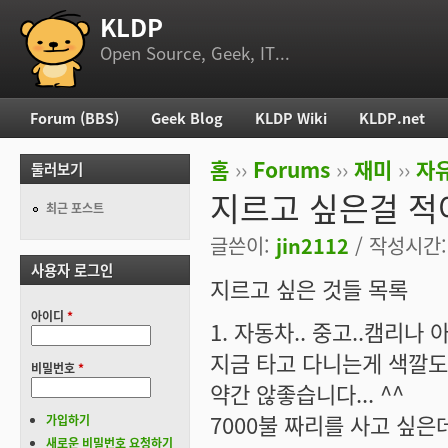
KLDP
부 메뉴
Open Source, Geek, IT...
Forum (BBS)
Geek Blog
KLDP Wiki
KLDP.net
주 메뉴
홈
››
Forums
››
재미
››
자
둘러보기
현재 위치
지르고 싶은걸 적어
최근 포스트
글쓴이:
jin2112
/ 작성시간: 
사용자 로그인
지르고 싶은 것들 목록
아이디
*
1. 자동차.. 중고..캠리나 
지금 타고 다니는게 색깔도
비밀번호
*
약간 않좋습니다... ^^
7000불 짜리를 사고 싶은데
가입하기
새로운 비밀번호 요청하기