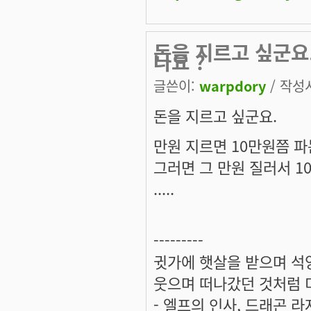
돈을 지르고 싶군요.
나요 ?
글쓴이:
warpdory
/ 작성시
돈을 지르고 싶군요.
만원 지르면 10만원쯤 파
그러면 그 만원 질러서 10만
.....
---------
귓가에 햇살을 받으며 석양
웃으며 떠나갔던 것처럼 미
- 엘프의 인사, 드래곤 라