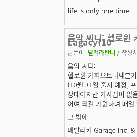
life is only one time
음악 씨디: 헬로윈 
Lagacy(10
글쓴이:
달려라반니
/ 작성시간
음악 씨디:
헬로윈 키퍼오브더쎄븐키3 -
(10월 31일 출시 예정,
상태이지만 가사집이 없음
어여 되길 기원하며 매일
그 밖에
메탈리카 Garage Inc. & 