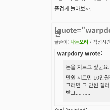
즐겁게 놀아보자.
[quote="warp
면
글쓴이:
나는오리
/ 작성시간: 
warpdory wrote:
돈을 지르고 싶군요.
만원 지르면 10만원
그러면 그 만원 질러서
받고.... .....
주식 :twisted: