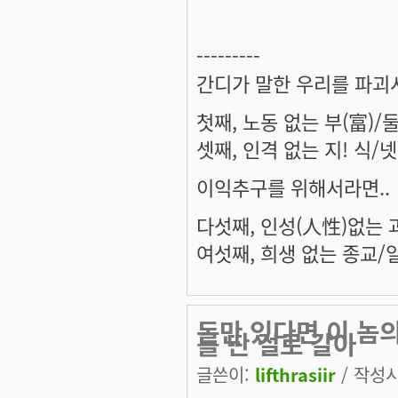
---------
간디가 말한 우리를 파괴
첫째, 노동 없는 부(富)/
셋째, 인격 없는 지! 식/
이익추구를 위해서라면..
다섯째, 인성(人性)없는 
여섯째, 희생 없는 종교/
돈만 있다면 이 놈의
를 딴 걸로 갈아
글쓴이:
lifthrasiir
/ 작성시간