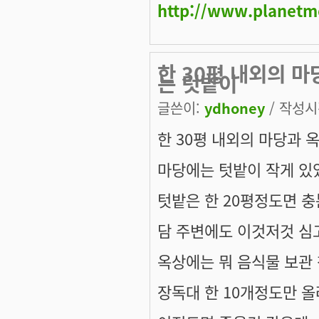
http://www.planetm
한 30평 내외의 
는 텃밭이
글쓴이:
ydhoney
/ 작성시간
한 30평 내외의 마당과 
마당에는 텃밭이 작게 있
텃밭은 한 20평정도면 충분
담 주변에도 이것저것 심고
옥상에는 뭐 음식물 보관 
장독대 한 10개정도만 올