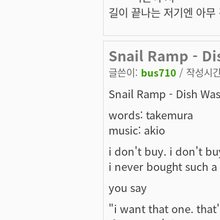
길이 끝나는 저기엔 아무 
Snail Ramp - D
글쓴이:
bus710
/ 작성시간: 
Snail Ramp - Dish Wa
words: takemura
music: akio
i don't buy. i don't bu
i never bought such 
you say
"i want that one. tha