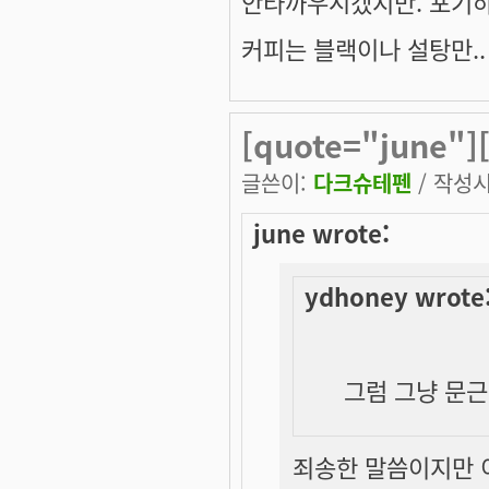
안타까우시겠지만. 포기하세
커피는 블랙이나 설탕만..
[quote="june"
글쓴이:
다크슈테펜
/ 작성시간
june wrote:
ydhoney wrote
그럼 그냥 문근영
죄송한 말씀이지만 