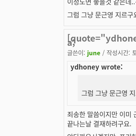
이정도면 좋을것 같은데.
그럼 그냥 문근영 지르구요. 
[quote="ydho
a;
글쓴이:
june
/ 작성시간: 토,
ydhoney wrote:
그럼 그냥 문근영 지르
죄송한 말씀이지만 이미 
끝나는날 결재하려구요.