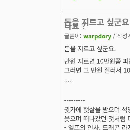
돈을 지르고 싶군요.
나요 ?
글쓴이:
warpdory
/ 작성시
돈을 지르고 싶군요.
만원 지르면 10만원쯤 파
그러면 그 만원 질러서 10만
.....
---------
귓가에 햇살을 받으며 석양
웃으며 떠나갔던 것처럼 미
- 엘프의 인사, 드래곤 라