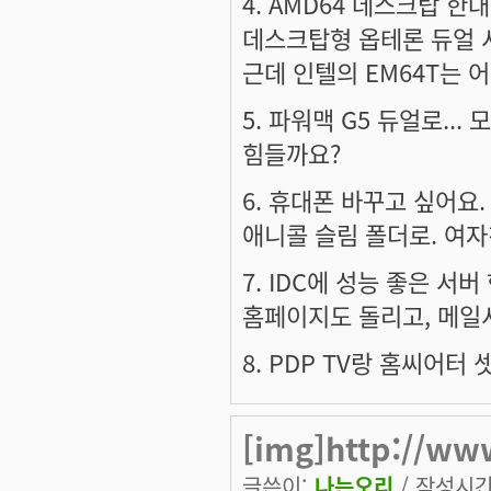
4. AMD64 데스크탑 한
데스크탑형 옵테론 듀얼 서
근데 인텔의 EM64T는 
5. 파워맥 G5 듀얼로...
힘들까요?
6. 휴대폰 바꾸고 싶어요.
애니콜 슬림 폴더로. 여
7. IDC에 성능 좋은 서
홈페이지도 돌리고, 메일서
8. PDP TV랑 홈씨어터 
[img]http://www
글쓴이:
나는오리
/ 작성시간: 