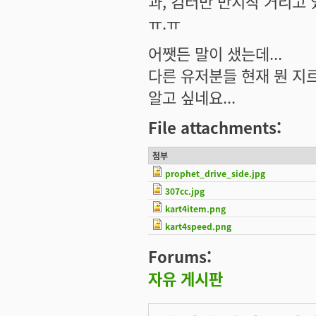
과, 컴터만 만지작 거리고 
ㅠ.ㅠ
어쨋든 말이 샜는데...
다른 유저분들 현재 뭔 지
알고 싶네요...
File attachments:
첨부
prophet_drive_side.jpg
307cc.jpg
kart4item.png
kart4speed.png
Forums:
자유 게시판