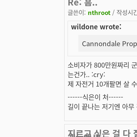
Re: 흠..
글쓴이:
nthroot
/ 작성시간:
wildone wrote:
Cannondale Prophe
소비자가 800만원짜리 군
는건가.. :cry:
제 자전거 10개팔면 살 수 있
------식은이 처------
길이 끝나는 저기엔 아무 
지르고 싶은 걸 다