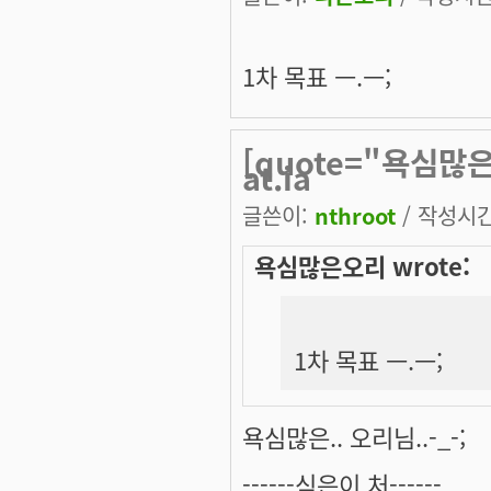
1차 목표 ㅡ.ㅡ;
[quote="욕심많은오
at.ia
글쓴이:
nthroot
/ 작성시간:
욕심많은오리 wrote:
1차 목표 ㅡ.ㅡ;
욕심많은.. 오리님..-_-;
------식은이 처------