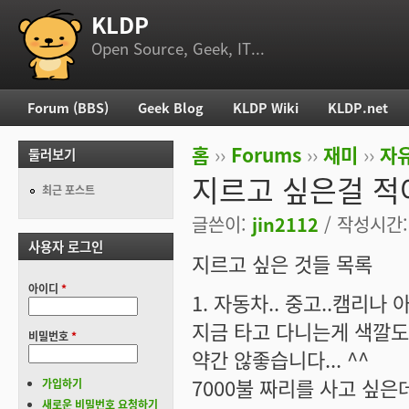
KLDP
부 메뉴
Open Source, Geek, IT...
Forum (BBS)
Geek Blog
KLDP Wiki
KLDP.net
주 메뉴
홈
››
Forums
››
재미
››
자
둘러보기
현재 위치
지르고 싶은걸 적어
최근 포스트
글쓴이:
jin2112
/ 작성시간: 
사용자 로그인
지르고 싶은 것들 목록
아이디
*
1. 자동차.. 중고..캠리나 
지금 타고 다니는게 색깔도
비밀번호
*
약간 않좋습니다... ^^
7000불 짜리를 사고 싶은데
가입하기
새로운 비밀번호 요청하기