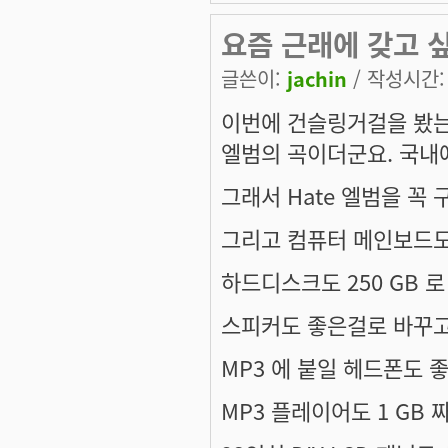
요즘 근래에 갖고 싶
글쓴이:
jachin
/ 작성시간: 토
이번에
건슬링거걸
을 봤는
엘범의 곡이더군요. 국내에
그래서 Hate 엘범을 꼭 구
그리고 컴퓨터 메인보드도 
하드디스크도 250 GB 로 
스피커도 좋은걸로 바꾸고
MP3 에 붙일 헤드폰도 좋
MP3 플레이어도 1 GB 짜