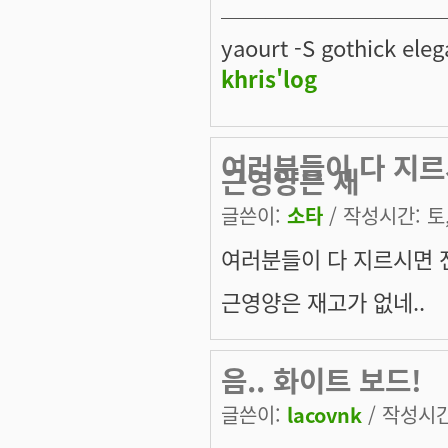
──────────
yaourt -S gothick eleg
khris'log
여러분들이 다 지르
근영양은 재
글쓴이:
소타
/ 작성시간: 토, 
여러분들이 다 지르시면 
근영양은 재고가 없네..
음.. 화이트 보드!
글쓴이:
lacovnk
/ 작성시간: