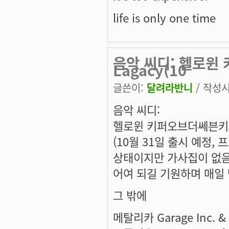
life is only one time
음악 씨디: 헬로윈 
Lagacy(10
글쓴이:
달려라반니
/ 작성시간
음악 씨디:
헬로윈 키퍼오브더쎄븐키3 -
(10월 31일 출시 예정,
상태이지만 가사집이 없음
어여 되길 기원하며 매일
그 밖에
메탈리카 Garage Inc. & 