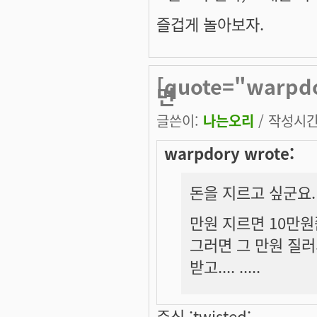
즐겁게 놀아보자.
[quote="warp
면
글쓴이:
나는오리
/ 작성시간: 
warpdory wrote:
돈을 지르고 싶군요.
만원 지르면 10만원
그러면 그 만원 질러서
받고.... .....
주식 :twisted: