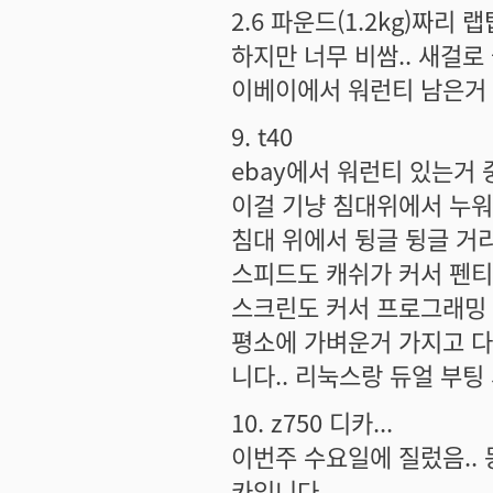
2.6 파운드(1.2kg)짜리 
하지만 너무 비쌈.. 새걸로
이베이에서 워런티 남은거 
9. t40
ebay에서 워런티 있는거 중
이걸 기냥 침대위에서 누워서
침대 위에서 뒹글 뒹글 거리며
스피드도 캐쉬가 커서 펜티엄
스크린도 커서 프로그래밍 
평소에 가벼운거 가지고 다
니다.. 리눅스랑 듀얼 부팅
10. z750 디카...
이번주 수요일에 질렀음.. 
카입니다...