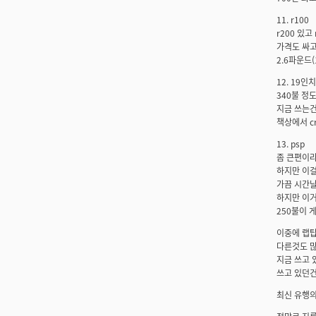
11. r100
r200 있고
가격도 싸고
2.6파운드(
12. 19인
340불 정도
지금 쓰는건
책상에서 cr
13. psp
좀 큰편이라
하지만 이걸
가끔 시간날
하지만 이거
250불이 게
이중에 랩탑을
다른것도 많
지금 쓰고 
쓰고 있던건
최신 유행의