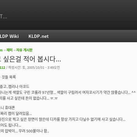
T...
LDP Wiki
KLDP.net
ms
››
재미
››
자유 게시판
치
 싶은걸 적어 봅시다...
2112
/ 작성시간: 토, 2005/10/01 - 3:49오전
 것들 목록
. 중고..캠리나 아코드
다니는게 색깔도 구린 코롤라 97년형... 색깔이 구림려서 여자꼬시기가 약간 않좋습니다... ^^
리를 사고 싶은데 돈이 없습니다... ㅠ.ㅠ
 소니 휴대폰
짜리 캠이 달려있음...
사진으로 찍고 싶은 장면이 많은데 디카를 항상 가지고 다닐수 없기에 사고 싶습니다...
어도 됩니다...
 압박이... 무려 500불이나 함..