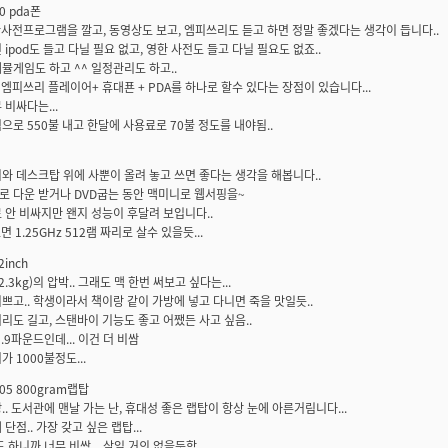
30 pda폰
한사전프로그램을 깔고, 동영상도 보고, 엠피쓰리도 듣고 하면 정말 좋겠다는 생각이 듭니다..
 ipod도 들고 다닐 필요 없고, 영한 사전도 들고 다닐 필요도 없죠..
뮬게임도 하고 ^^ 일정관리도 하고..
 엠피쓰리 플레이어+ 휴대푠 + PDA를 하나로 할수 있다는 장점이 있습니다...
 비싸다는...
으로 550불 내고 한달에 사용료로 70불 정도를 내야됨..
와 데스크탑 위에 사뿐이 올려 놓고 쓰면 좋다는 생각을 해봅니다..
 다운 받거나 DVD굽는 동안 맥미니로 웹서핑을~
 안 비싸지만 왠지 성능이 후달려 보입니다..
면 1.25GHz 512램 짜리로 살수 있을듯...
2inch
2.3kg)의 압박.. 그래도 맥 한번 써보고 싶다는...
쁘고.. 학생이라서 책이랑 같이 가방에 넣고 다니면 죽을 맛일듯..
리도 길고, 스탠바이 기능도 좋고 어쨌든 사고 싶음..
.9파운드인데... 이건 더 비쌈
 1000불정도...
x505 800gram랩탑
.. 도서관에 맨날 가는 난, 휴대성 좋은 랩탑이 항상 눈에 아른거림니다...
단점.. 가장 갖고 싶은 랩탑...
 하니까 너무 비쌈... 살일 거의 없을듯함...