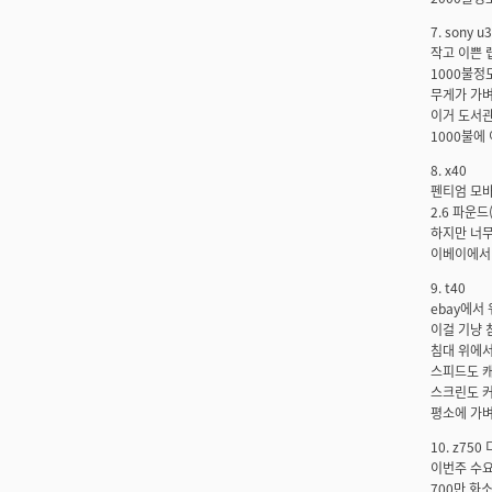
7. sony u3
작고 이쁜 랩
1000불정
무게가 가벼
이거 도서관
1000불에
8. x40
펜티엄 모바
2.6 파운드
하지만 너무
이베이에서 
9. t40
ebay에서
이걸 기냥 
침대 위에서
스피드도 캐
스크린도 커
평소에 가벼
10. z750 
이번주 수요
700만 화소