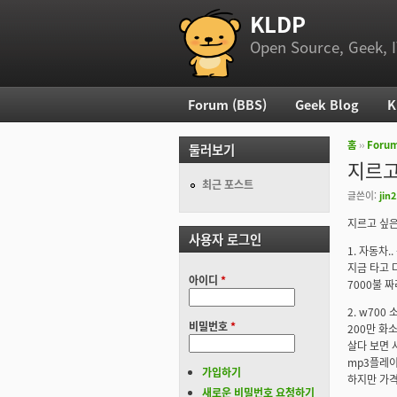
KLDP
부 메뉴
Open Source, Geek, I
Forum (BBS)
Geek Blog
K
주 메뉴
홈
››
Foru
둘러보기
현재 위
지르고
최근 포스트
글쓴이:
jin
지르고 싶은
사용자 로그인
1. 자동차.
지금 타고 
아이디
*
7000불 짜
2. w700
비밀번호
*
200만 화소
살다 보면 
mp3플레이
가입하기
하지만 가격의
새로운 비밀번호 요청하기