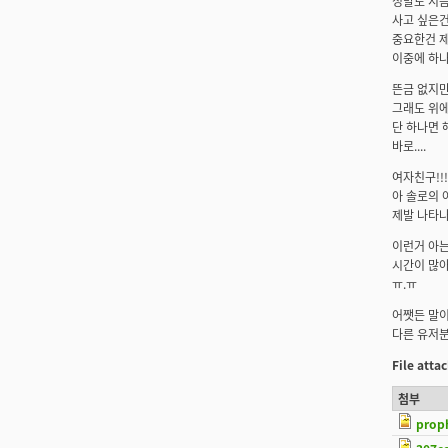
정말로 지름
사고 싶은건 
중요한건 제
이중에 하나
뜬금 없지만..
그래도 위에
단 하나면 
바로....
여자친구!!!
아 솔로의 아
제발 나타나 
이런거 아는
시간이 많아
ㅠ.ㅠ
어쨋든 말이 
다른 유저분
File att
첨부
prop