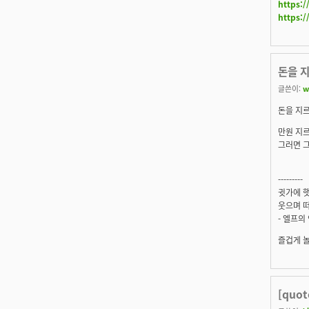
https:/
https:/
돈을 지
글쓴이:
w
돈을 지르
만원 지르
그러면 그 
---------
귓가에 햇
웃으며 떠
- 엘프의
즐겁게 
[quo