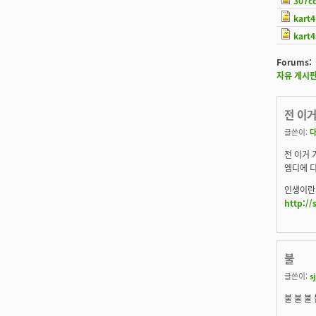
307cc
kart
kart
Forums:
자유 게시
전 이
글쓴이:
전 이거 
엠디에 
인생이란게
http:/
불
글쓴이:
s
불 불 불