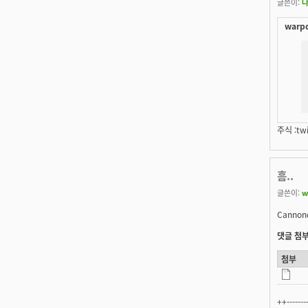
글쓴이:
warpd
주식 :twi
흠..
글쓴이:
w
Cannonda
댓글 첨부
첨부
++-------