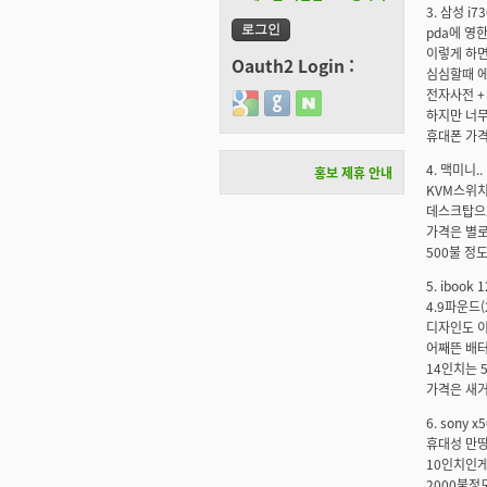
3. 삼성 i7
pda에 영
이렇게 하면
Oauth2 Login :
심심할때 에
전자사전 +
Login with Google
Login with GitHub
Login with Naver
하지만 너무
휴대폰 가격
4. 맥미니..
홍보 제휴 안내
KVM스위치
데스크탑으로
가격은 별로
500불 정도
5. ibook 1
4.9파운드(
디자인도 이
어째뜬 배터
14인치는 5
가격은 새거가
6. sony 
휴대성 만땅
10인치인게 
2000불정도