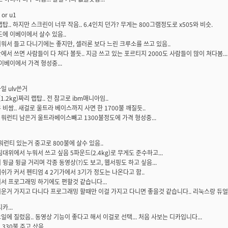
 or u1
탑.. 하지만 스크린이 너무 작음.. 6.4인치 던가? 무게는 800그램정도로 x505와 비슷.
도에 이베이에서 살수 있음..
워서 들고 다니기에는 좋지만, 셀러론 보다 느린 크루소를 쓰고 있음..
에서 쓰면 사람들이 다 쳐다 볼듯.. 지금 쓰고 있는 포르티지 2000도 사람들이 많이 쳐다봄...
 이베이에서 가격 형성중...
일 ulv쓴거
(1.2kg)짜리 랩탑.. 전 참고로 ibm매니아임..
 비쌈.. 새걸로 울트라 베이스까지 사면 한 1700불 깨질듯..
워런티 남은거 울트라베이스빼고 1300불정도에 가격 형성중...
 워런티 있는거 중고로 800불에 살수 있음..
침대위에서 누워서 쓰고 싶음 5파운드(2.4kg)로 무게도 준수하고...
 뒹글 뒹글 거리며 각종 동영상(?)도 보고, 웹서핑도 하고 싶음...
쉬가 커서 펜티엄 4 2기가에서 3기가 정도는 나온다고 함..
서 프로그래밍 하기에도 편할것 같습니다...
운거 가지고 다니다 프로그래밍 할때만 이걸 가지고 다니면 좋을것 같습니다.. 리눅스랑 듀얼 
디카...
일에 질렀음.. 동영상 기능이 좋다고 해서 이걸로 선택... 처음 사보는 디카입니다...
 330불 주고 샀음...