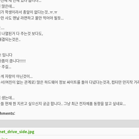
신에 제 안에 있나 봅니다...
많은데...
가 학생이라서 총알이 없다는것..ㅠ.ㅠ
만 사도 맨날 라면하고 물만 먹어야 될듯...
..
 나열된거 다 주는것 보다도,
해결되는것은..
! 입니다
픔이 큽니다!!!!!
주길...
게 자랑이 아닌것이...
서(여친이 없는 관계로) 많은 하드웨어 정보 싸이트를 돌아 다녔다는것과, 컴터만 만지작 거리
샜는데...
들 현재 뭔 지르고 싶으신지 궁금 합니다.. 그냥 최근 전자제품 동향을 알고 싶네요...
achments:
het_drive_side.jpg