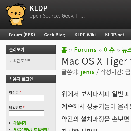
KLDP
부 메뉴
Open Source, Geek, IT...
Forum (BBS)
Geek Blog
KLDP Wiki
KLDP.net
주 메뉴
홈
››
Forums
››
이슈
››
뉴스
둘러보기
현재 위치
Mac OS X Tige
최근 포스트
글쓴이:
jenix
/ 작성시간: 금, 
사용자 로그인
위에서 보시다시피 일반 피
아이디
*
계속해서 성공기들이 올라
비밀번호
*
약간의 설치과정을 손보면
가입하기
새로운 비밀번호 요청하기