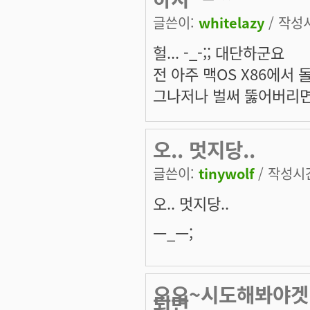
글쓴이:
whitelazy
/ 작성시
헐... -_-;; 대단하군요
전 아주 맥OS X86에서
그나저나 벌써 뚫어버리면
오.. 멋지당..
글쓴이:
tinywolf
/ 작성시간:
오.. 멋지당..
ㅡ_ㅡ;
오오~시도해봐야겟네요
되면