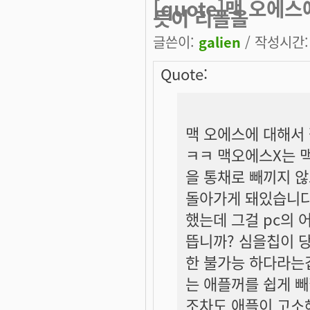
[quote]맥 오에
듯이 리플을
글쓴이:
galien
/ 작성시간: 토
Quote:
맥 오에스에 대해서
ㅋㅋ 맥오에스X는 
을 통채로 빼끼지 
돌아가게 돼있습니다
했는데 그걸 pc의 
뜹니까? 심을칩이 
한 불가능 하다라는
는 애플꺼를 쉽게 
조차도 애플이 고소해