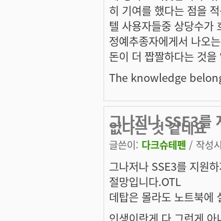
히 기여를 했다는 점을 적
텔 사용자들중 상당수가 
정예추종자에게서 나오는 
돈이 더 짭짤하다는 것을
The knowledge belongs
그나저나 SSE3를
없다는 것 같네요
글쓴이:
다크슈테펜
/ 작성시간
그나저나 SSE3를 지원
절망입니다.OTL
데탑은 몰라도 노트북에 설
인생이란게 다 그런게 아니겠