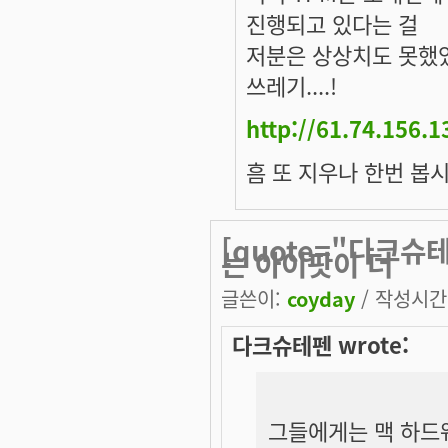
진행되고 있다는 걸
저분은 상상치도 못했었
쓰레기....!
http://61.74.156.
흠 또 지우나 한번 봅시다
[quote="다크
는 아이팟이 더
글쓴이:
coyday
/ 작성시간: 
다크슈테펜 wrote:
그들에게는 맥 하드