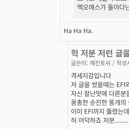
맥오에스가 돌아다닌
Ha Ha Ha.
헉 저분 저런 글을
글쓴이:
해킨토쉬
/ 작성시
격세지감입니다
저 글을 썼을때는 EF
자신 잘난맛에 다른분들
몽총한 순진한 똥개의 갈
이미 EFI까지 뚫렸는데
허 어덕하죠 저분........