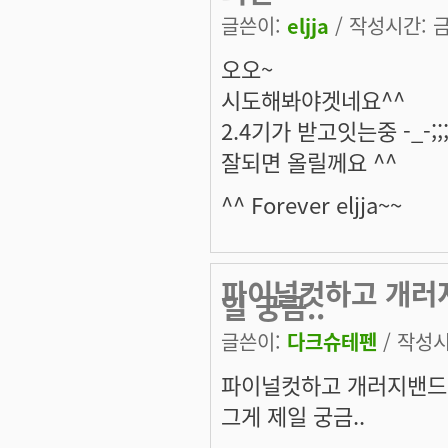
글쓴이:
eljja
/ 작성시간: 금,
오오~
시도해봐야겟네요^^
2.4기가 받고잇는중 -_-;;
잘되면 올릴께요 ^^
^^ Forever eljja~~
파이널컷하고 개러지밴
일 궁금..
글쓴이:
다크슈테펜
/ 작성시간
파이널컷하고 개러지밴드 잘
그게 제일 궁금..