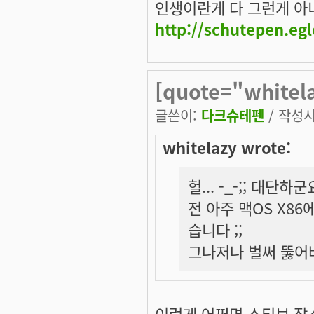
인생이란게 다 그런게 아니겠
http://schutepen.eg
[quote="whitel
글쓴이:
다크슈테펜
/ 작성시간
whitelazy wrote:
헐... -_-;; 대단하군
전 아주 맥OS X
습니다 ;;
그나저나 벌써 뚫어
이런게 어쩌면 스티브 잡