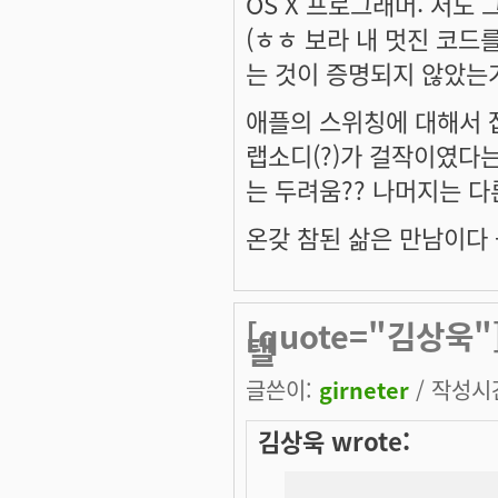
OS X 프로그래머: 저도
(ㅎㅎ 보라 내 멋진 코드
는 것이 증명되지 않았는가
애플의 스위칭에 대해서 
랩소디(?)가 걸작이였다
는 두려움?? 나머지는 다
온갖 참된 삶은 만남이다 --
[quote="김상욱"
텔
글쓴이:
girneter
/ 작성시간:
김상욱 wrote: