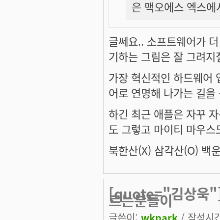
은 맥오에스 엑스에
글쎄요.. 소프트웨어가 더
기하는 그림은 잘 그려지
가장 혁신적인 하드웨어 
어로 연명해 나가는 길을 
하긴 최근 애플은 자꾸 자
도 그렇고 마이티 마우스도
북한산(X) 삼각산(O) 백운
[quote="김상욱"
르는분들이
글쓴이:
wkpark
/ 작성시간: