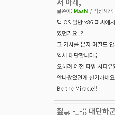
저 아래,
글쓴이:
Mashi
/ 작성시간: 금
맥 OS 일반 x86 피씨에
였던가요..?
그 기사를 본지 며칠도 안되어
역시 대단합니다;;
오히려 예전 파워 시피유였
안나왔었던게 신기하네요,,
Be the Miracle!!
헐... -_-;; 대
하지