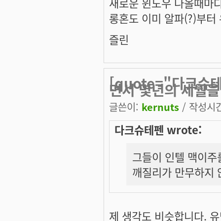
새로운 윈도우 나올때마다
롱혼도 이미 알파(?)부터
즐린
[quote="다크
면서 몇년의 세월을
글쓴이:
kernuts
/ 작성시간:
다크슈테펜 wrote:
그들이 인텔 맥이주
깨질리가 만무하지 
제 생각도 비슷합니다. 