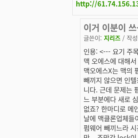
http://61.74.156.
이거 이분이 쓰
글쓴이:
지리즈
/ 작성시
인용: <--- 요기 주목
맥 오에스에 대해서
맥오에스X는 맥의 
빼끼지 않으면 인텔
니다. 근데 문제는 
느 부분에다 새로 
없죠? 한마디로 메
날에 맥클론업체들이
펌웨어 빼끼느라 시
만... 조만간 lo