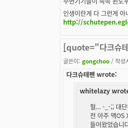
주변기기들이 속속 윈도우
인생이란게 다 그런게 아니겠
http://schutepen.eg
[quote="다크슈테펜
-
글쓴이:
gongchoo
/ 작성시
다크슈테펜 wrote:
whitelazy wrot
헐... -_-;; 
전 아주 맥OS
들어왔었습니다 