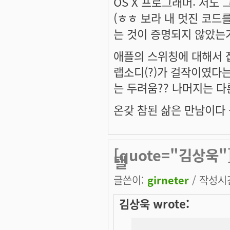
OS X 프로그래머: 저도
(ㅎㅎ 보라 내 멋진 코드
는 것이 증명되지 않았는가
애플의 스위칭에 대해서 
랩소디(?)가 걸작이였다
는 두려움?? 나머지는 다
온갖 참된 삶은 만남이다 --
[quote="김상욱"
텔
글쓴이:
girneter
/ 작성시간:
김상욱 wrote: