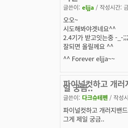
글쓴이:
eljja
/ 작성시간: 금,
오오~
시도해봐야겟네요^^
2.4기가 받고잇는중 -_-;;
잘되면 올릴께요 ^^
^^ Forever eljja~~
파이널컷하고 개러지밴
일 궁금..
글쓴이:
다크슈테펜
/ 작성시간
파이널컷하고 개러지밴드 잘
그게 제일 궁금..