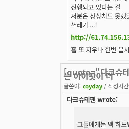
진행되고 있다는 걸
저분은 상상치도 못했었
쓰레기....!
http://61.74.156.
흠 또 지우나 한번 봅시다
[quote="다크
는 아이팟이 더
글쓴이:
coyday
/ 작성시간: 
다크슈테펜 wrote:
그들에게는 맥 하드