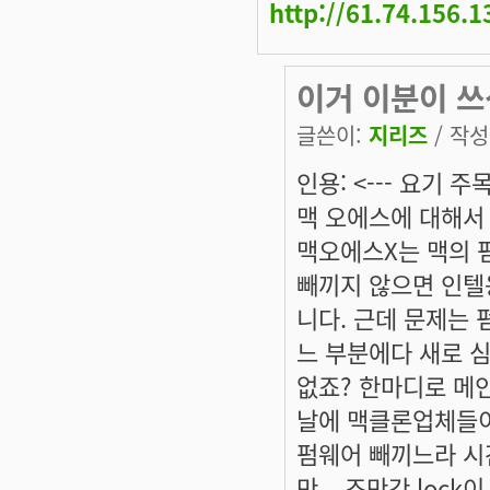
http://61.74.156.
이거 이분이 쓰
글쓴이:
지리즈
/ 작성시
인용: <--- 요기 주목
맥 오에스에 대해서
맥오에스X는 맥의 
빼끼지 않으면 인텔
니다. 근데 문제는 
느 부분에다 새로 
없죠? 한마디로 메
날에 맥클론업체들이
펌웨어 빼끼느라 시
만... 조만간 lo