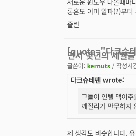
새로운 윈도우 나올때마다
롱혼도 이미 알파(?)부터
즐린
[quote="다크
면서 몇년의 세월을
글쓴이:
kernuts
/ 작성시간:
다크슈테펜 wrote:
그들이 인텔 맥이주
깨질리가 만무하지 
제 생각도 비슷합니다. 