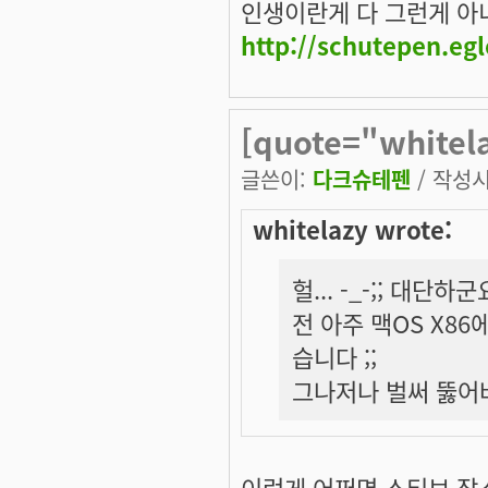
인생이란게 다 그런게 아니겠
http://schutepen.eg
[quote="whitel
글쓴이:
다크슈테펜
/ 작성시간
whitelazy wrote:
헐... -_-;; 대단하군
전 아주 맥OS X
습니다 ;;
그나저나 벌써 뚫어
이런게 어쩌면 스티브 잡