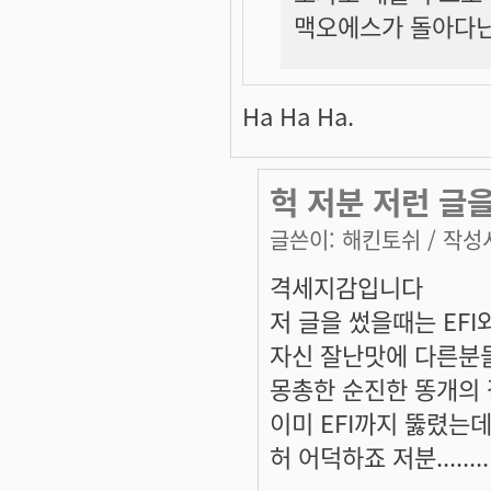
맥오에스가 돌아다닌
Ha Ha Ha.
헉 저분 저런 글을
글쓴이:
해킨토쉬
/ 작성시
격세지감입니다
저 글을 썼을때는 EF
자신 잘난맛에 다른분들
몽총한 순진한 똥개의 갈
이미 EFI까지 뚫렸는데
허 어덕하죠 저분........