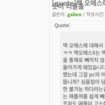
[quote]맥 오에
듯이 리플을
글쓴이:
galien
/ 작성시간: 토
Quote:
맥 오에스에 대해서
ㅋㅋ 맥오에스X는 
을 통채로 빼끼지 
돌아가게 돼있습니다
했는데 그걸 pc의 
뜹니까? 심을칩이 
한 불가능 하다라는
는 애플꺼를 쉽게 
조차도 애플이 고소해