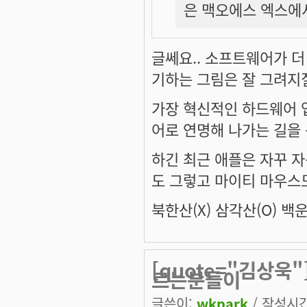
은 맥오에스 엑스에
글쎄요.. 소프트웨어가 더
기하는 그림은 잘 그려지
가장 혁신적인 하드웨어 
어로 연명해 나가는 길을 
하긴 최근 애플은 자꾸 자
도 그렇고 마이티 마우스도
북한산(X) 삼각산(O) 백운
[quote="김상욱"
르는분들이
글쓴이:
wkpark
/ 작성시간: