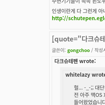
주변기기들이 속속 윈도우
인생이란게 다 그런게 아니겠
http://schutepen.eg
[quote="다크슈테펜
-
글쓴이:
gongchoo
/ 작성시
다크슈테펜 wrote:
whitelazy wrot
헐... -_-;; 
전 아주 맥OS
들어왔었습니다 