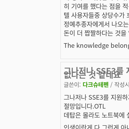
히 기여를 했다는 점을 적
텔 사용자들중 상당수가 
정예추종자에게서 나오는 
돈이 더 짭짤하다는 것을
The knowledge belongs
그나저나 SSE3를
없다는 것 같네요
글쓴이:
다크슈테펜
/ 작성시간
그나저나 SSE3를 지원
절망입니다.OTL
데탑은 몰라도 노트북에 설
인생이란게 다 그런게 아니겠