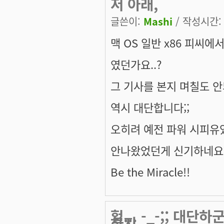
저 아래,
글쓴이:
Mashi
/ 작성시간: 금
맥 OS 일반 x86 피씨에
였던가요..?
그 기사를 본지 며칠도 안되어
역시 대단합니다;;
오히려 예전 파워 시피유였
안나왔었던게 신기하네요,,
Be the Miracle!!
헐... -_-;; 대
하지