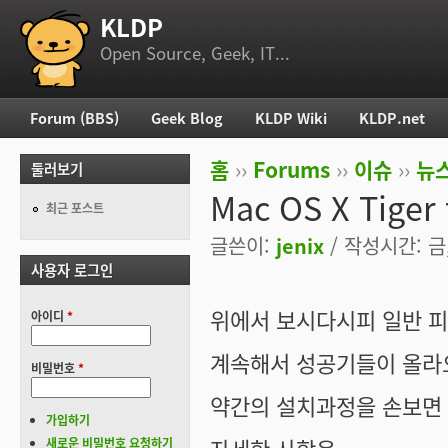
KLDP
부 메뉴
Open Source, Geek, IT...
Forum (BBS)
Geek Blog
KLDP Wiki
KLDP.net
주 메뉴
홈
››
Forums
››
이슈
››
뉴스
둘러보기
현재 위치
Mac OS X Tige
최근 포스트
글쓴이:
jenix
/ 작성시간: 금, 
사용자 로그인
위에서 보시다시피 일반 피
아이디
*
계속해서 성공기들이 올라
비밀번호
*
약간의 설치과정을 손보면
가입하기
새로운 비밀번호 요청하기