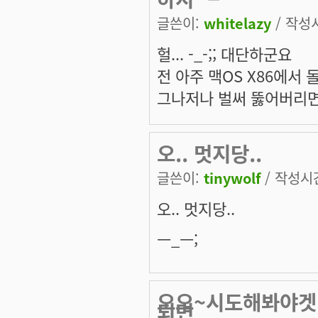
글쓴이:
whitelazy
/ 작성시
헐... -_-;; 대단하군요
전 아주 맥OS X86에서
그나저나 벌써 뚫어버리면
오.. 멋지당..
글쓴이:
tinywolf
/ 작성시간:
오.. 멋지당..
ㅡ_ㅡ;
오오~시도해봐야겟네요
되면