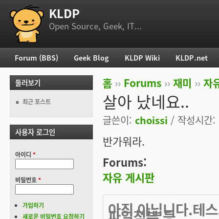
KLDP
부 메뉴
Open Source, Geek, IT...
Forum (BBS)
Geek Blog
KLDP Wiki
KLDP.net
주 메뉴
홈
››
Forums
››
재미
››
자
둘러보기
현재 위치
살아 났네요..
최근 포스트
글쓴이:
choissi
/ 작성시간: 목
사용자 로그인
반가워라.
아이디
*
Forums:
자유 게시판
비밀번호
*
아직 아닙니다.테스
가입하기
파일첨부 등
새로운 비밀번호 요청하기