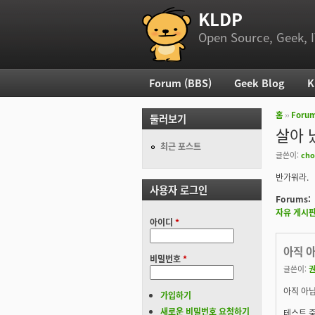
KLDP
부 메뉴
Open Source, Geek, I
Forum (BBS)
Geek Blog
K
주 메뉴
홈
››
Foru
둘러보기
현재 위
살아 
최근 포스트
글쓴이:
cho
반가워라.
사용자 로그인
Forums:
자유 게시
아이디
*
아직 
비밀번호
*
글쓴이:
아직 아닙
가입하기
새로운 비밀번호 요청하기
테스트 중