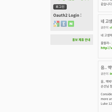
같습니다.
Oauth2 Login :
네 고생
Login with Google
Login with GitHub
Login with Naver
글쓴이:
c
네 고생하
홍보 제휴 안내
울랄라~ 
http:/
음.. 
글쓴이:
i
음.. 엑
순선님 정
Conside
more ar
Luke 12