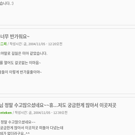
니다. :)
무너무 반가워요~
카二리
/ 작성시간: 금, 2004/11/05 - 12:20오전
그야말로 길잃은 미아 같았습니다.
를 열어도 갈곳없는 이마음~
 줄들이 이렇게 반가울줄이야~
)
님 정말 수고많으셨네요~~휴...저도 궁금한게 많아서 이곳저곳
unteken
/ 작성시간: 금, 2004/11/05 - 12:39오전
 정말 수고많으셨네요~~
도 궁금한게 많아서 이곳저곳 떠돌아 다녔는데
가 없더라구요..^^