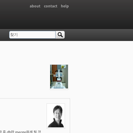
about
contact
help
찾기
검색 폼
후 db만 merge하게 될 것