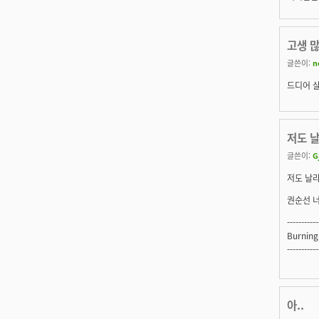
고생 
글쓴이:
n
드디어 살
저도 날
글쓴이:
G
저도 날라
권순선 
-----------
Burning
-----------
아..