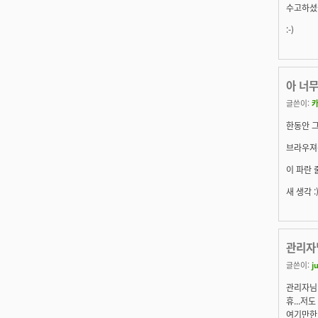
수고하셨습
:-)
아 너
글쓴이:
한동안 
브라우져
이 파란
새 생각 :
관리자
글쓴이:
j
관리자님
휴...저
여기만한데