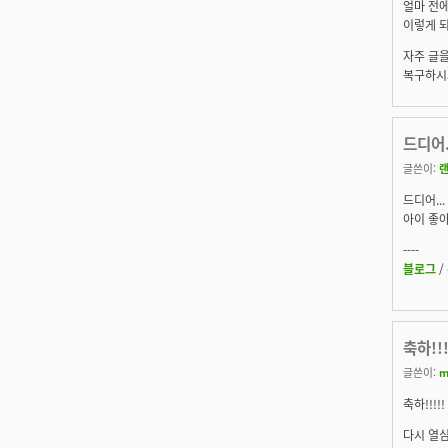
얼마 전에
이렇게 되
자주 글을
복구하시느
드디어.
글쓴이:
드디어...
아이 좋아라
----
블로그
/
축하!!
글쓴이:
m
축하!!!!!
다시 열심