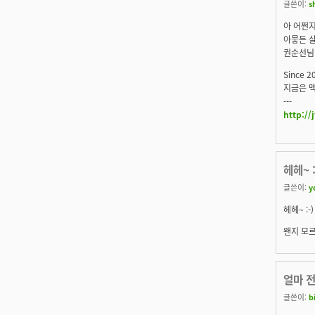
글쓴이:
s
아 어쩐지
아뭏든 살
권순선님
Since 2
지금은 맥
---
http://
헤헤~ 
글쓴이:
y
헤헤~ :-)
왠지 모르
얼마 
글쓴이:
b