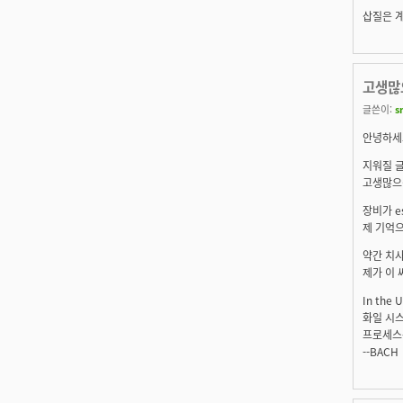
삽질은 계속되
고생많
글쓴이:
s
안녕하세요
지워질 글
고생많으
장비가 e
제 기억으
약간 치사
제가 이 
In the 
화일 시스
프로세스
--BACH