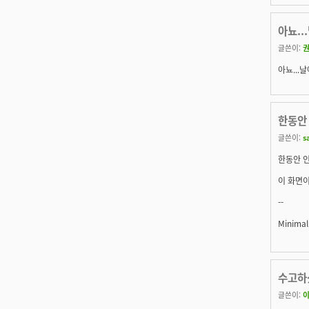
아뇨..
글쓴이:
아뇨...
한동안
글쓴이:
s
한동안 
이 화면이
--
Minimal
수고하셨
글쓴이: