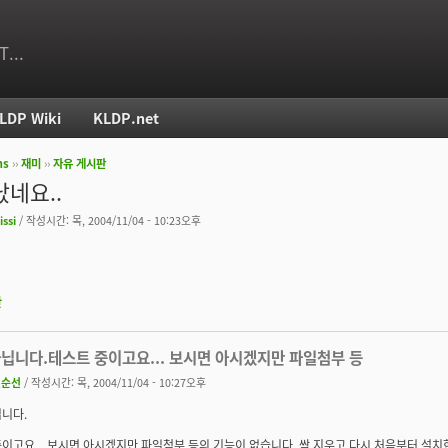
T...
LDP Wiki
KLDP.net
ms
››
재미
››
자유 게시판
치
났네요..
issi
/ 작성시간: 목, 2004/11/04 - 10:23오후
판
아닙니다.테스트 중이고요... 보시면 아시겠지만 파일첨부 등
권순선
/ 작성시간: 목, 2004/11/04 - 10:27오후
니다.
이고요... 보시면 아시겠지만 파일첨부 등의 기능이 없습니다. 싹 지우고 다시 처음부터 설치한 