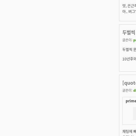
앗, 은근
아.. 버그
두벌씩
글쓴이:
p
두벌씩 
10년후의
[quo
글쓴이:
d
prime
채팅에 