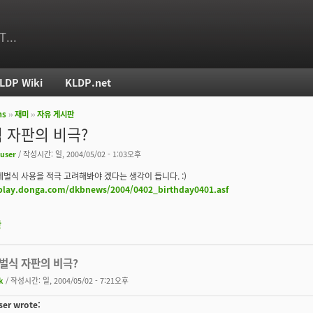
T...
LDP Wiki
KLDP.net
ms
››
재미
››
자유 게시판
치
 자판의 비극?
luser
/ 작성시간: 일, 2004/05/02 - 1:03오후
세벌식 사용을 적극 고려해봐야 겠다는 생각이 듭니다. :)
play.donga.com/dkbnews/2004/0402_birthday0401.asf
판
두벌식 자판의 비극?
k
/ 작성시간: 일, 2004/05/02 - 7:21오후
ser wrote: