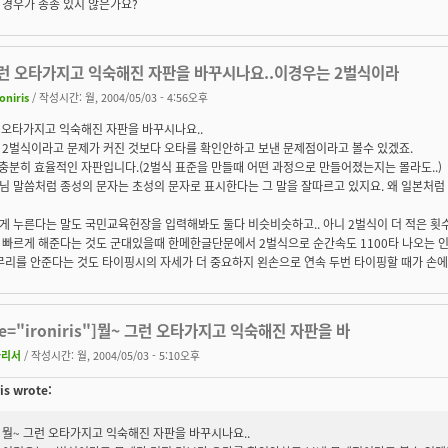
 경우가 종종 있지 않은가요?
그런 오타가지고 익숙해진 자판을 바꾸시나요..이경우는 2벌식이라
roniris
/ 작성시간: 월, 2004/05/03 - 4:56오후
 오타가지고 익숙해진 자판을 바꾸시나요..
 2벌식이라고 문제가 커진 것보다 오타를 확인안하고 보낸 문제점이라고 볼수 있겠죠.
충분히 효율적인 자판입니다.(2벌식 표준을 만들때 어떤 과정으로 만들어졌는지는 몰라도..)
님 말씀처럼 종성의 문자는 초성의 문자로 표시한다는 그 말을 잘따르고 있지요. 왜 일본처럼
게 누른다는 말도 국민교육헌장을 입력해봐도 둘다 비슷비슷하고.. 아니 2벌식이 더 적은 횟
 빠르게 해준다는 것도 군대있을때 한메한글단문에서 2벌식으로 순간속도 1100타 나오는 인
무리를 안준다는 것도 타이핑시의 자세가 더 중요하지 왼손으로 연속 두번 타이핑할 때가 손에
te="ironiris"]뭘~ 그런 오타가지고 익숙해진 자판을 바
차리서
/ 작성시간: 월, 2004/05/03 - 5:10오후
ris wrote:
뭘~ 그런 오타가지고 익숙해진 자판을 바꾸시나요..