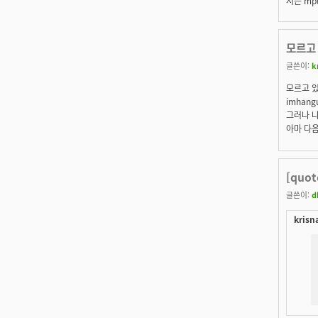
저는 mp
모르고
글쓴이:
k
모르고 
imhang
그러나 
아마 다음
[quo
글쓴이:
d
krisn