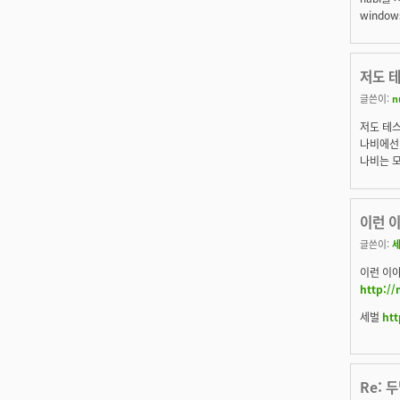
window
저도 
글쓴이:
n
저도 테스
나비에선 
나비는 
이런 이
글쓴이:
이런 이야
http:/
세벌
htt
Re: 