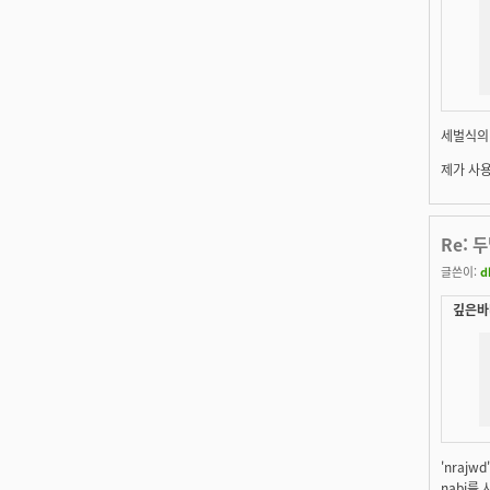
세벌식의 
제가 사용
Re: 
글쓴이:
d
깊은바다
'nraj
nabi를