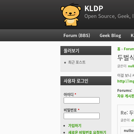
KLDP
부 메뉴
Open Source, Geek, I
Forum (BBS)
Geek Blog
K
주 메뉴
홈
››
Foru
둘러보기
현재 위
두벌식
최근 포스트
글쓴이:
nul
이걸 보니 
사용자 로그인
http://m
Forums:
아이디
*
자유 게시
비밀번호
*
Re: 
글쓴이:
d
가입하기
nullu
새로운 비밀번호 요청하기