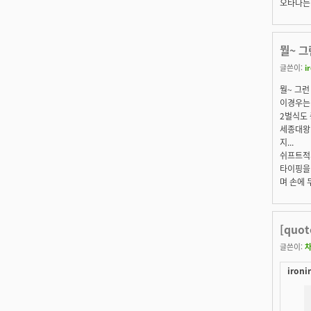
오타나는
뭘~ 
글쓴이:
i
뭘~ 그런
이경우는
2벌식도 
세종대왕
지...
쉬프트적
타이핑을
며 손에 
[quo
글쓴이:
ironi