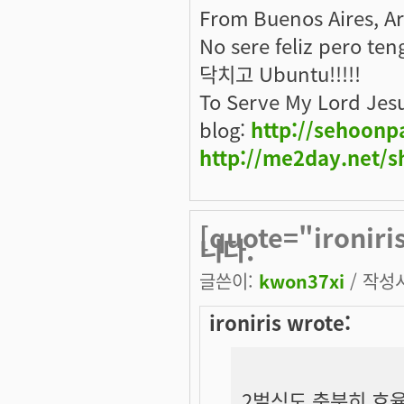
From Buenos Aires, A
No sere feliz pero ten
닥치고 Ubuntu!!!!!
To Serve My Lord Jes
blog:
http://sehoonp
http://me2day.net/s
[quote="iron
니다.
글쓴이:
kwon37xi
/ 작성시
ironiris wrote:
2벌식도 충분히 효율