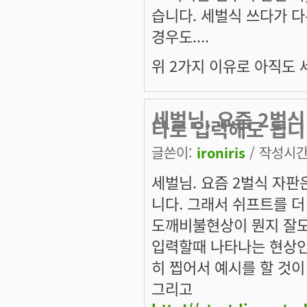
습니다. 세벌식 쓰다가 다른
경우도....
위 2가지 이유로 아직도
세벌님. 요즘 2벌
타로 입력해도 됩니
글쓴이:
ironiris
/ 작성시간: 
세벌님. 요즘 2벌식 자판
니다. 그래서 쉬프트를 더
도깨비불현상이 뭔지 잘모르
입력할때 나타나는 현상인
히 찝어서 예시를 할 것이
그리고