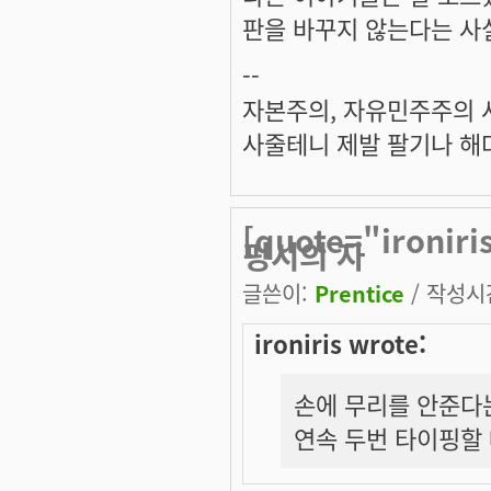
판을 바꾸지 않는다는 사실
--
자본주의, 자유민주주의 
사줄테니 제발 팔기나 해다
[quote="iron
핑시의 자
글쓴이:
Prentice
/ 작성시간:
ironiris wrote:
손에 무리를 안준다
연속 두번 타이핑할 