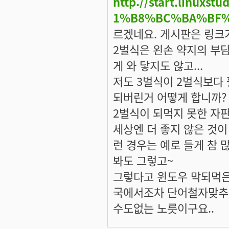
http://start.linux
1%B8%BC%BA%BF
르겠네요. 게시판은 링크
2벌식은 왼손 약지의 부
게 와 닿지도 않고...
저도 3벌식이 2벌식보다
되버린거 어떻게 합니까?
2벌식이 되먹지 못한 자판
세상엔 더 좋지 않은 것이
런 경우는 예로 들게 참 
봐도 그렇고~
그렇다고 윈도우 막되먹은
국에서조차 단어철자맞추기
수도없는 노릇이구요..