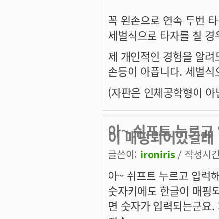
꼭 왼손으로 연속 두번 타
세벌식으로 타자를 칠 경
제 개인적인 경험을 알려
손등이 아픕니다. 세벌식으
(자판은 인체공학형이 아닌
아~ 쉬프트 누르고
이 매핑되어있길래
글쓴이:
ironiris
/ 작성시간: 
아~ 쉬프트 누르고 입력
숫자키에도 한글이 매핑되
면 숫자가 입력되는군요. :