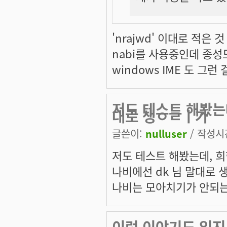
'nrajwd' 이대로 적은
nabi를 사용중인데 종성
windows IME 도 그런
저도 테스트 해봤는
대로 생ㅇㄹㅣ가
글쓴이:
nulluser
/ 작성시간:
저도 테스트 해봤는데, 
나비에선 dk 님 말대로 
나비는 모아치기가 안되는
이런 이야기도 있지