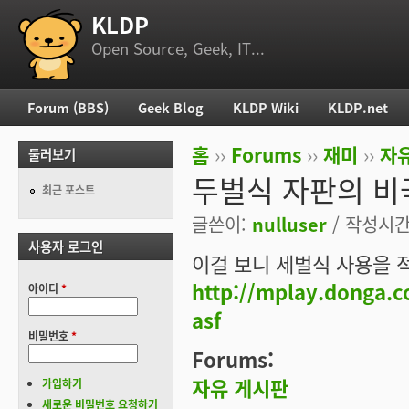
KLDP
부 메뉴
Open Source, Geek, IT...
Forum (BBS)
Geek Blog
KLDP Wiki
KLDP.net
주 메뉴
홈
››
Forums
››
재미
››
자
둘러보기
현재 위치
두벌식 자판의 비
최근 포스트
글쓴이:
nulluser
/ 작성시간: 
사용자 로그인
이걸 보니 세벌식 사용을 적
http://mplay.donga.
아이디
*
asf
비밀번호
*
Forums:
자유 게시판
가입하기
새로운 비밀번호 요청하기