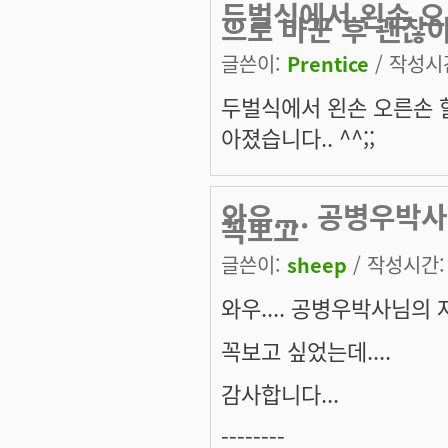
두벌식에서 왼손 오
으로 바꾼 후 괜찮
글쓴이:
Prentice
/ 작성시간:
두벌식에서 왼손 오른손 
아졌습니다.. ^^;;
와우.... 공병우박
꼭보고
글쓴이:
sheep
/ 작성시간: 화
와우.... 공병우박사님의 
꼭보고 싶었는데....
감사합니다...
--------