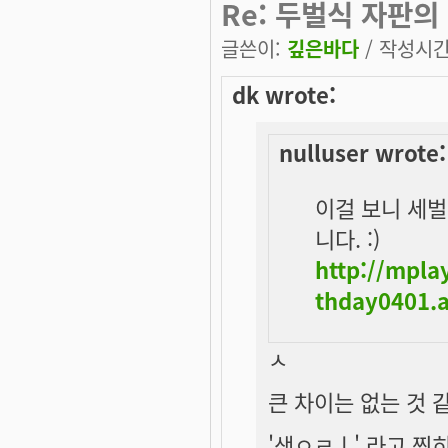
Re: 두벌식 자판의
글쓴이:
깊은바다
/ 작성시간: 
dk wrote:
nulluser wrote:
이걸 보니 세벌
니다. :)
http://mpl
thday0401.a
ㅅ
큰 차이는 없는 것 
'생ㅇㄹㅣ' 라고 찍히