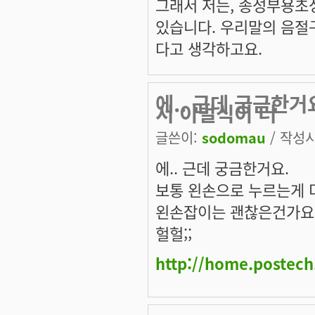
그래서 저는, 종성부용초
있습니다. 우리말의 음절
다고 생각하고요.
에.. 근데 궁금한
서 이벌식이 더
글쓴이:
sodomau
/ 작성시간
에.. 근데 궁금한거요.
보통 왼손으로 누르는게 
왼손잡이는 괜찮은건가요? 
헐헐;;
http://home.postec