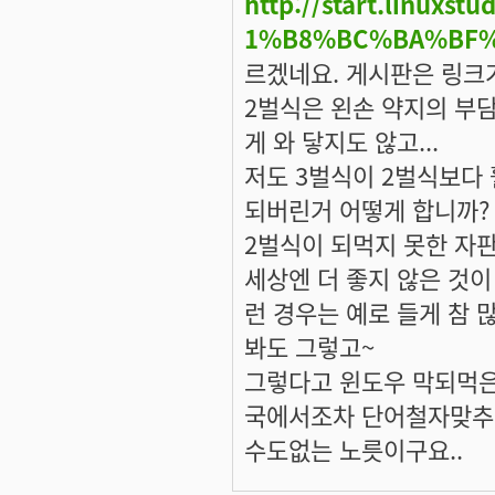
http://start.linux
1%B8%BC%BA%BF
르겠네요. 게시판은 링크
2벌식은 왼손 약지의 부
게 와 닿지도 않고...
저도 3벌식이 2벌식보다
되버린거 어떻게 합니까?
2벌식이 되먹지 못한 자판
세상엔 더 좋지 않은 것이
런 경우는 예로 들게 참 
봐도 그렇고~
그렇다고 윈도우 막되먹은
국에서조차 단어철자맞추기
수도없는 노릇이구요..