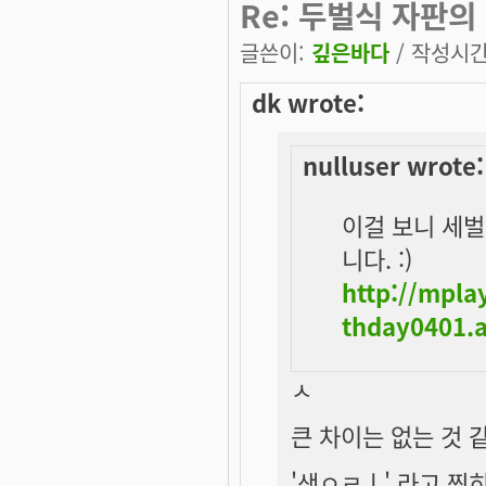
Re: 두벌식 자판의
글쓴이:
깊은바다
/ 작성시간: 
dk wrote:
nulluser wrote:
이걸 보니 세벌
니다. :)
http://mpl
thday0401.a
ㅅ
큰 차이는 없는 것 
'생ㅇㄹㅣ' 라고 찍히