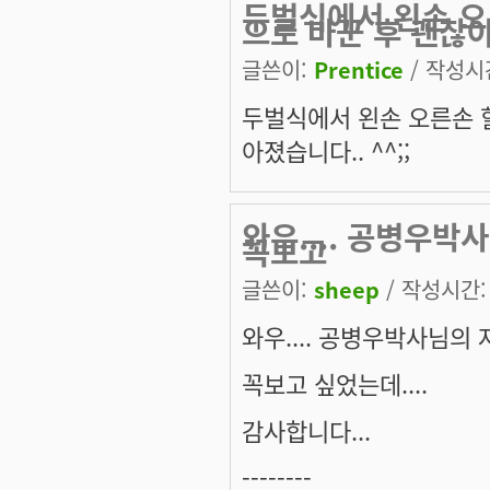
두벌식에서 왼손 오
으로 바꾼 후 괜찮
글쓴이:
Prentice
/ 작성시간:
두벌식에서 왼손 오른손 
아졌습니다.. ^^;;
와우.... 공병우박
꼭보고
글쓴이:
sheep
/ 작성시간: 화
와우.... 공병우박사님의 
꼭보고 싶었는데....
감사합니다...
--------