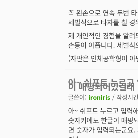
꼭 왼손으로 연속 두번 타
세벌식으로 타자를 칠 경
제 개인적인 경험을 알려
손등이 아픕니다. 세벌식으
(자판은 인체공학형이 아닌
아~ 쉬프트 누르고
이 매핑되어있길래
글쓴이:
ironiris
/ 작성시간: 
아~ 쉬프트 누르고 입력
숫자키에도 한글이 매핑되
면 숫자가 입력되는군요. :