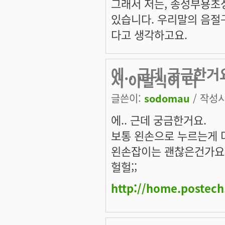
그래서 저는, 종성부용초
있습니다. 우리말의 음절
다고 생각하고요.
에.. 근데 궁금한
서 이벌식이 더
글쓴이:
sodomau
/ 작성시간
에.. 근데 궁금한거요.
보통 왼손으로 누르는게 
왼손잡이는 괜찮은건가요? 
헐헐;;
http://home.postec