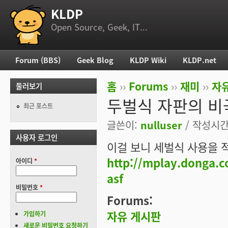
KLDP
부 메뉴
Open Source, Geek, IT...
Forum (BBS)
Geek Blog
KLDP Wiki
KLDP.net
주 메뉴
홈
››
Forums
››
재미
››
자
둘러보기
현재 위치
두벌식 자판의 비
최근 포스트
글쓴이:
nulluser
/ 작성시간: 
사용자 로그인
이걸 보니 세벌식 사용을 적
http://mplay.donga.
아이디
*
asf
비밀번호
*
Forums:
자유 게시판
가입하기
새로운 비밀번호 요청하기