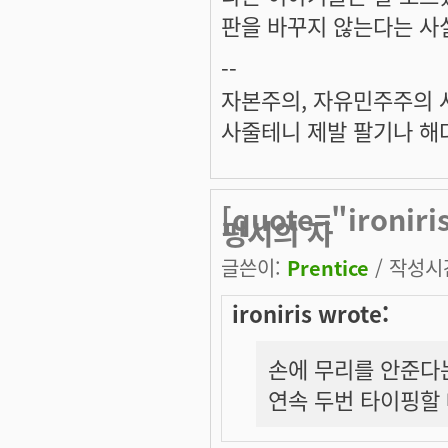
판을 바꾸지 않는다는 사실
--
자본주의, 자유민주주의 
사줄테니 제발 팔기나 해다
[quote="iron
핑시의 자
글쓴이:
Prentice
/ 작성시간:
ironiris wrote:
손에 무리를 안준다
연속 두번 타이핑할 