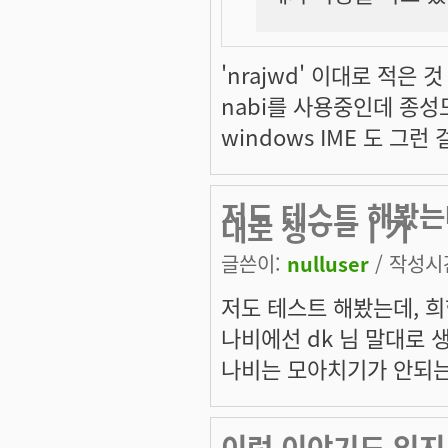
'nrajwd' 이대로 적은
nabi를 사용중인데 종성
windows IME 도 그런
저도 테스트 해봤는
대로 생ㅇㄹㅣ가
글쓴이:
nulluser
/ 작성시간:
저도 테스트 해봤는데, 
나비에선 dk 님 말대로 
나비는 모아치기가 안되는
이런 이야기도 있지