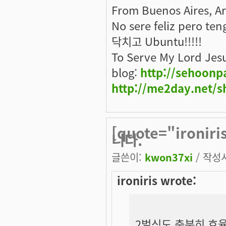
From Buenos Aires, A
No sere feliz pero ten
닥치고 Ubuntu!!!!!
To Serve My Lord Jes
blog:
http://sehoonp
http://me2day.net/s
[quote="iron
니다.
글쓴이:
kwon37xi
/ 작성시
ironiris wrote:
2벌식도 충분히 효율