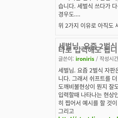
습니다. 세벌식 쓰다가 다른
경우도....
위 2가지 이유로 아직도
세벌님. 요즘 2벌
타로 입력해도 됩니
글쓴이:
ironiris
/ 작성시간: 
세벌님. 요즘 2벌식 자판
니다. 그래서 쉬프트를 더
도깨비불현상이 뭔지 잘모르
입력할때 나타나는 현상인
히 찝어서 예시를 할 것이
그리고