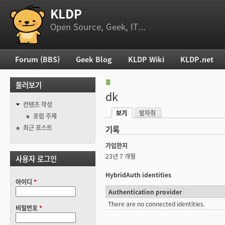
KLDP
부 메뉴
Open Source, Geek, IT...
Forum (BBS)
Geek Blog
KLDP Wiki
KLDP.net
주 메뉴
홈
둘러보기
현재 위치
dk
컨텐츠 작성
보기
발자취
기본탭
포럼 주제
(활성탭)
최근 포스트
기록
가입한지
23년 7 개월
사용자 로그인
HybridAuth identities
아이디
*
Authentication provider
There are no connected identities.
비밀번호
*