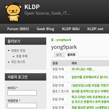
KLDP
부 메뉴
Open Source, Geek, IT...
Forum (BBS)
Geek Blog
KLDP Wiki
KLDP.net
주 메뉴
홈
››
yong9park
둘러보기
현재 위치
yong9park
컨텐츠 작성
보기
발자취
기본탭
포럼 주제
(활성탭)
최근 포스트
종류
제목
포럼 주제
모니터 긁는 사람...
사용자 로그인
포럼 주제
일본어를 공부해보려고 합니다. 
포럼 주제
[일본모임]10월 모임을 가졌
아이디
*
블로그 포스트
원서를 효과적으로 읽고 이해하기
학교 디자인 과목 프로젝트로 DS
포럼 주제
비밀번호
*
심 있으신 분들이나 유저 분들의
포럼 주제
정말 필요한 달력은 14개뿐입