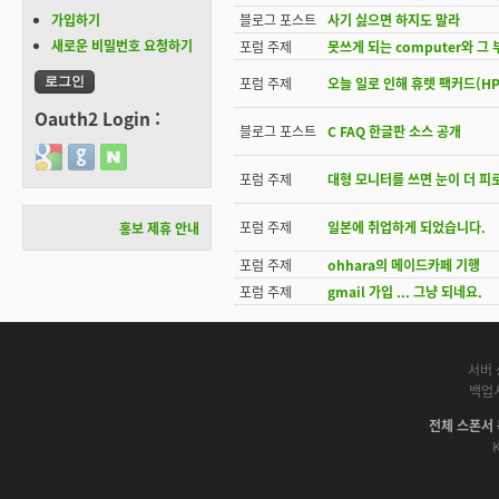
가입하기
블로그 포스트
사기 싫으면 하지도 말라
새로운 비밀번호 요청하기
포럼 주제
못쓰게 되는 computer와 
포럼 주제
오늘 일로 인해 휴렛 팩커드(H
Oauth2 Login :
블로그 포스트
C FAQ 한글판 소스 공개
Login with Google
Login with GitHub
Login with Naver
포럼 주제
대형 모니터를 쓰면 눈이 더 피
포럼 주제
일본에 취업하게 되었습니다.
홍보 제휴 안내
포럼 주제
ohhara의 메이드카페 기행
포럼 주제
gmail 가입 ... 그냥 되네요.
서버 
백업
전체 스폰서