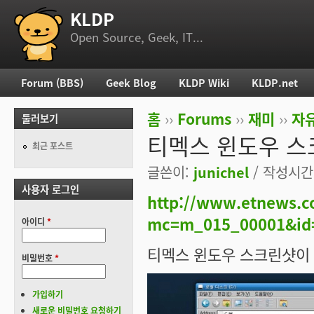
KLDP
부 메뉴
Open Source, Geek, IT...
Forum (BBS)
Geek Blog
KLDP Wiki
KLDP.net
주 메뉴
홈
››
Forums
››
재미
››
자
둘러보기
현재 위치
티멕스 윈도우 스
최근 포스트
글쓴이:
junichel
/ 작성시간: 
사용자 로그인
http://www.etnews.co
mc=m_015_00001&id
아이디
*
티멕스 윈도우 스크린샷이 
비밀번호
*
가입하기
새로운 비밀번호 요청하기