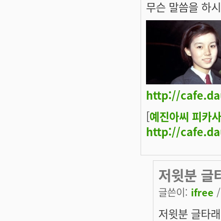
무슨 말씀을 하시
http://cafe.d
[
예진아씨 피카사
http://cafe.d
저윗분 글
글쓴이:
ifree
/
저윗분 글타래