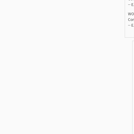
-- E
WO
Com
-- E