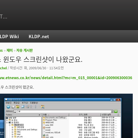
T...
LDP Wiki
KLDP.net
ms
››
재미
››
자유 게시판
치
 윈도우 스크린샷이 나왔군요.
ichel
/ 작성시간: 화, 2009/06/30 - 11:54오전
ww.etnews.co.kr/news/detail.html?mc=m_015_00001&id=200906300036
우 스크린샷이 떴군요.