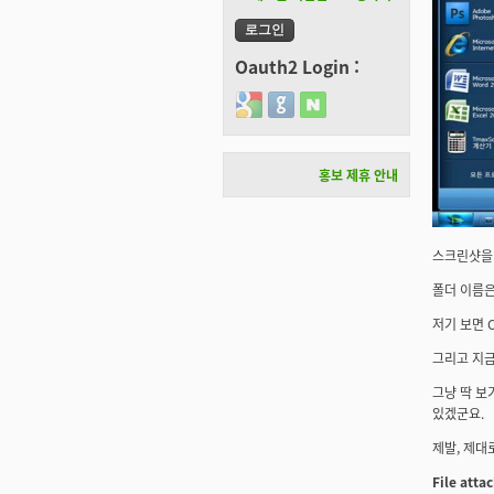
Oauth2 Login :
Login with Google
Login with GitHub
Login with Naver
홍보 제휴 안내
스크린샷을 
폴더 이름은
저기 보면 
그리고 지금
그냥 딱 보
있겠군요.
제발, 제대
File att