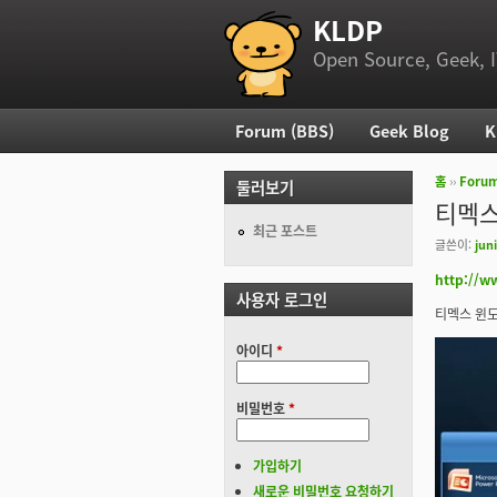
KLDP
부 메뉴
Open Source, Geek, I
Forum (BBS)
Geek Blog
K
주 메뉴
홈
››
Foru
둘러보기
현재 위
티멕스
최근 포스트
글쓴이:
jun
http://w
사용자 로그인
티멕스 윈도
아이디
*
비밀번호
*
가입하기
새로운 비밀번호 요청하기