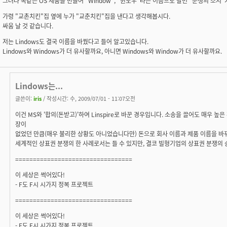
그러나 똑같은 OS 제품을 만들어 "Window", "윈도우"라는 이름으로 팔면 "분쟁의 소지
가령 "교촌치킨"집 옆에 누가 "교춘치킨"집을 낸다고 생각해봅시다.
싸움 날 것 같습니다.
저는 Lindows도 결국 이름을 바꿨다고 들어 알고있습니다.
Lindows와 Windows가 더 유사할까요, 아니면 Windows와 Window가 더 유사할까요.
Lindows는...
글쓴이:
iris
/ 작성시간: 수, 2009/07/01 - 11:07오전
이건 MS와 '합의(돈받고)'하여 Linspire로 바꾼 경우입니다. 소송을 끌어도 매우 
장이
없었던 만큼(매우 불리한 상황도 아니었습니다만) 돈으로 회사 이름과 제품 이름을 바
세계적인 상표권 분쟁의 한 사례로서는 들 수 있지만, 결코 빌형기업의 상표권 분쟁의 
=================================
이 세상은 썩어있다!
- F도 F시 시가지 정복 프로젝트
=================================
이 세상은 썩어있다!
- F도 F시 시가지 정복 프로젝트