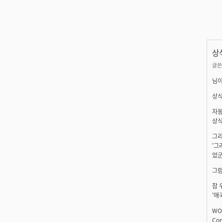
상
글쓴
님이
상식
자동
상식
그리
'그
었군
그럼
참 
'애
WO
Com