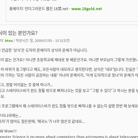
홈페이지: 언더그라운드 웹진 18禁.net -
www.18gold.net
식이 있는 분인가요?
이:
htna
/ 작성시간: 일, 2009/07/05 - 10:31오전
 언급한 '상식'은 도덕의 문제이지 상식의 문제가 아닙니다.
이 없는 건가요? 아니면 초등학교때 제대로 못 배운건가요. 아니면 부모님이 그렇게 가르쳤
차 바퀴가 동그랗다고 해도, 모든사람이 네모라고 생각한다면, 상식은 '네모'입니다. 진실은 
의 기저는 '모든 사람이 공감하는 내용' 이냐의 문제이지, '이게 도덕적으로 맞냐'의 문제가 
고, 정말 어이없는 것 중에 하나가...
리고 스테이터스바가 윈도 창틀 밖으로 삐져나오는 것을 보고 "그럴 수 있다"고 하시는 분을 보
요.
 프로그램에서 왜 스테이터스바가 윈도 창틀 밖으로 삐져나올 수 없는지 설명 한번 해 보세요
우리나라에는...
국자'가 많아도 힘든판에, '매국노'가 너무 많은것 같네요...
W Wow!!!
puter Science is no more about computers than astronomy is about telescopes