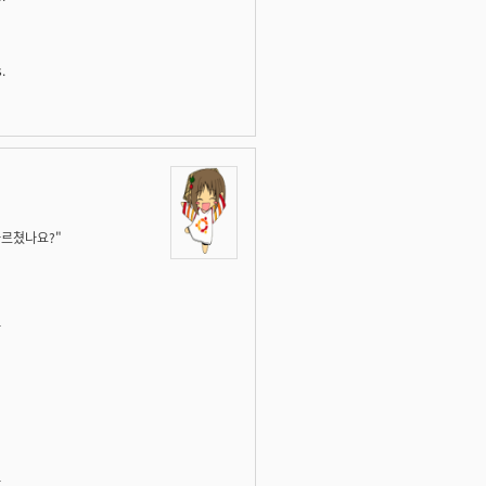
.
가르쳤나요?"
-
-