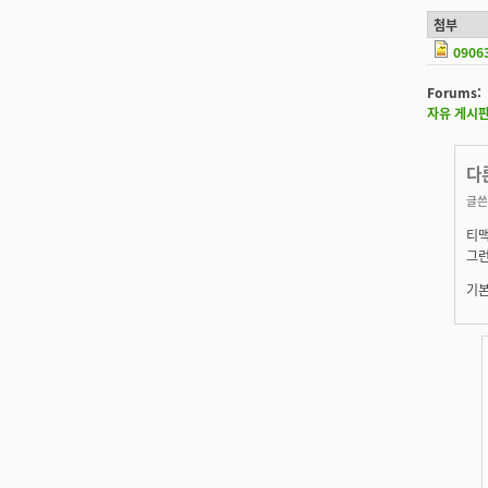
첨부
0906
Forums:
자유 게시
다
글쓴
티맥
그런
기본