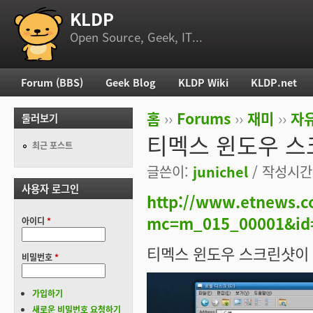
KLDP
부 메뉴
Open Source, Geek, IT...
Forum (BBS)
Geek Blog
KLDP Wiki
KLDP.net
주 메뉴
홈
››
Forums
››
재미
››
자
둘러보기
현재 위치
티멕스 윈도우 스
최근 포스트
글쓴이:
junichel
/ 작성시간: 
사용자 로그인
http://www.etnews.co
mc=m_015_00001&id
아이디
*
티멕스 윈도우 스크린샷이 
비밀번호
*
가입하기
새로운 비밀번호 요청하기