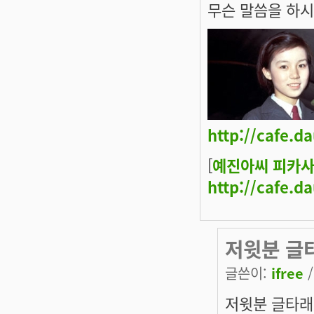
무슨 말씀을 하시
http://cafe.d
[
예진아씨 피카사
http://cafe.d
저윗분 글
글쓴이:
ifree
/
저윗분 글타래