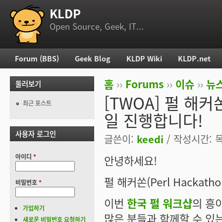
KLDP
부 메뉴
Open Source, Geek, IT...
Forum (BBS)
Geek Blog
KLDP Wiki
KLDP.net
주 메뉴
홈
››
Forums
››
이슈
››
뉴스
둘러보기
현재 위치
[TWOA] 펄 해커쏜(
최근 포스트
일 진행합니다!
사용자 로그인
글쓴이:
keedi
/ 작성시간: 목,
아이디
*
안녕하세요!
펄 해커쏜(Perl Hackatho
비밀번호
*
이번
한국 펄 워크샵
의 흥
가입하기
많은 분들과 함께할 수 있
새로운 비밀번호 요청하기