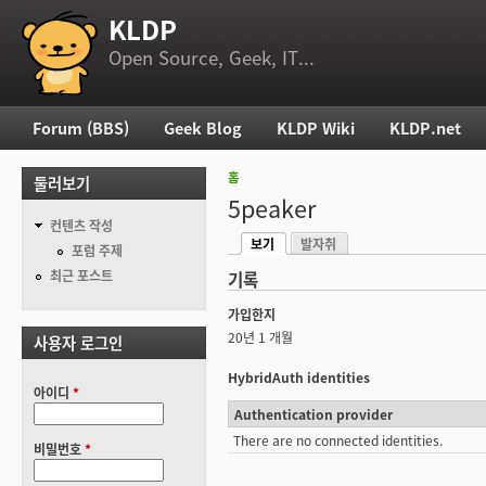
KLDP
부 메뉴
Open Source, Geek, IT...
Forum (BBS)
Geek Blog
KLDP Wiki
KLDP.net
주 메뉴
홈
둘러보기
현재 위치
5peaker
컨텐츠 작성
보기
발자취
기본탭
포럼 주제
(활성탭)
최근 포스트
기록
가입한지
20년 1 개월
사용자 로그인
HybridAuth identities
아이디
*
Authentication provider
There are no connected identities.
비밀번호
*