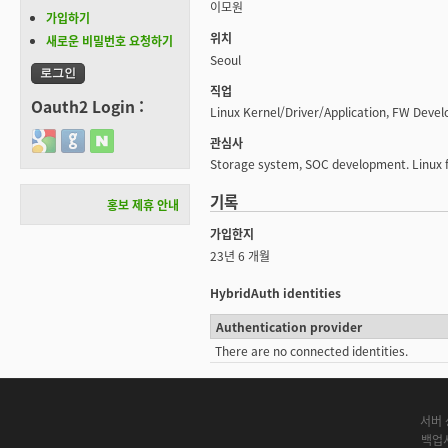
이모원
가입하기
위치
새로운 비밀번호 요청하기
Seoul
직업
Oauth2 Login :
Linux Kernel/Driver/Application, FW Deve
Login with Google
Login with GitHub
Login with Naver
관심사
Storage system, SOC development. Linux fi
기록
홍보 제휴 안내
가입한지
23년 6 개월
HybridAuth identities
Authentication provider
There are no connected identities.
서버 
백업