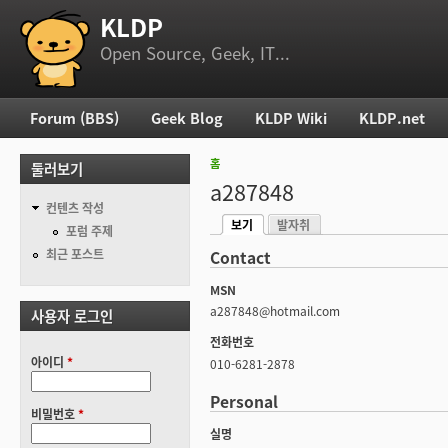
KLDP
부 메뉴
Open Source, Geek, IT...
Forum (BBS)
Geek Blog
KLDP Wiki
KLDP.net
주 메뉴
홈
둘러보기
현재 위치
a287848
컨텐츠 작성
보기
발자취
기본탭
포럼 주제
(활성탭)
최근 포스트
Contact
MSN
a287848@hotmail.com
사용자 로그인
전화번호
아이디
*
010-6281-2878
Personal
비밀번호
*
실명