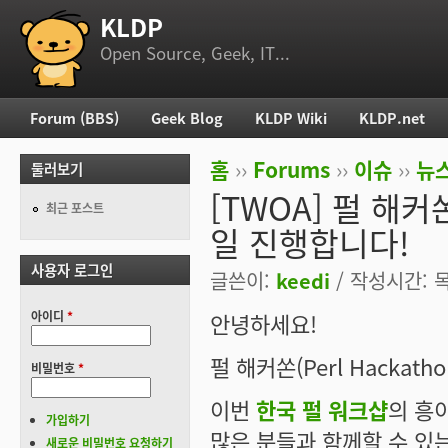
KLDP
부 메뉴
Open Source, Geek, IT...
Forum (BBS)
Geek Blog
KLDP Wiki
KLDP.net
주 메뉴
홈
››
Forums
››
이슈
››
뉴스
둘러보기
현재 위치
[TWOA] 펄 해커쏜(
최근 포스트
일 진행합니다!
사용자 로그인
글쓴이:
keedi
/ 작성시간: 목,
아이디
*
안녕하세요!
펄 해커쏜(Perl Hackatho
비밀번호
*
이번
한국 펄 워크샵
의 흥
가입하기
많은 분들과 함께할 수 있
새로운 비밀번호 요청하기