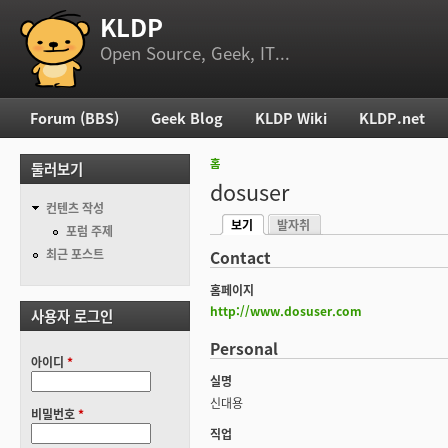
KLDP
부 메뉴
Open Source, Geek, IT...
Forum (BBS)
Geek Blog
KLDP Wiki
KLDP.net
주 메뉴
홈
둘러보기
현재 위치
dosuser
컨텐츠 작성
보기
발자취
기본탭
포럼 주제
(활성탭)
최근 포스트
Contact
홈페이지
http://www.dosuser.com
사용자 로그인
Personal
아이디
*
실명
신대용
비밀번호
*
직업