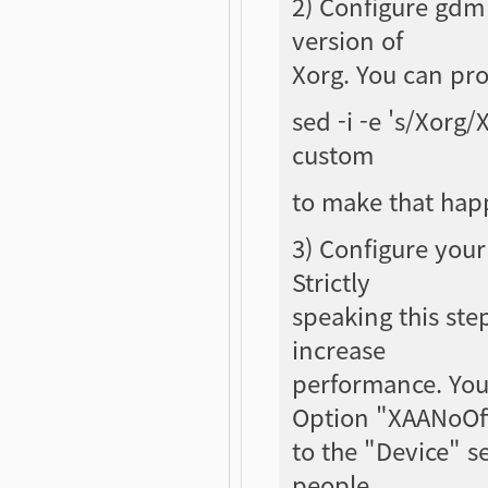
2) Configure gdm 
version of
Xorg. You can pro
sed -i -e 's/Xorg
custom
to make that hap
3) Configure your
Strictly
speaking this step
increase
performance. You
Option "XAANoOf
to the "Device" s
people