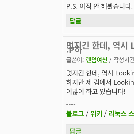
P.S.
아직 안 해봤습니다.
답글
멋지긴 한데, 역시 L
:P하
글쓴이:
랜덤여신
/ 작성시간: 
멋지긴 한데, 역시 Lookin
하지만 제 컴에서 Lookin
이많이 하고 있습니다!
----
블로그
/
위키
/
리눅스 
답글