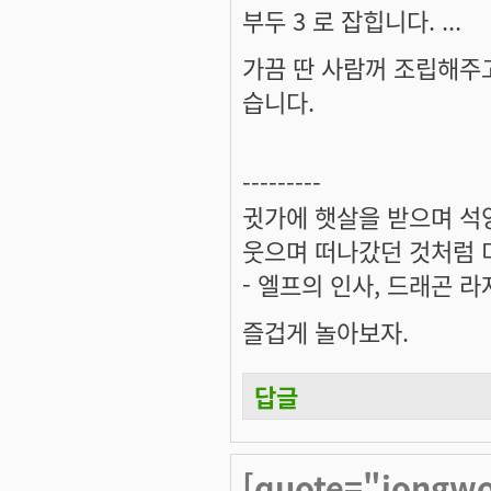
부두 3 로 잡힙니다. ...
가끔 딴 사람꺼 조립해주고
습니다.
---------
귓가에 햇살을 받으며 석양
웃으며 떠나갔던 것처럼 미
- 엘프의 인사, 드래곤 라
즐겁게 놀아보자.
답글
[quote="jongw