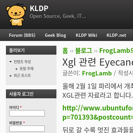
KLDP
부 메뉴
Open Source, Geek, IT...
Forum (BBS)
Geek Blog
KLDP Wiki
KLDP.net
주 메뉴
홈
››
블로그
››
FrogLam
둘러보기
현재 위치
Xgl 관련 Eyecan
컨텐츠 작성
포럼 주제
글쓴이:
FrogLamb
/ 작성시간
최근 포스트
올해 2월 1일 파리에서 개최된 
XGL관련 자료라고 합니다.
사용자 로그인
http://www.ubuntufo
아이디
*
p=701393&postcount
비밀번호
*
뒤로 갈 수록 멋진 효과들