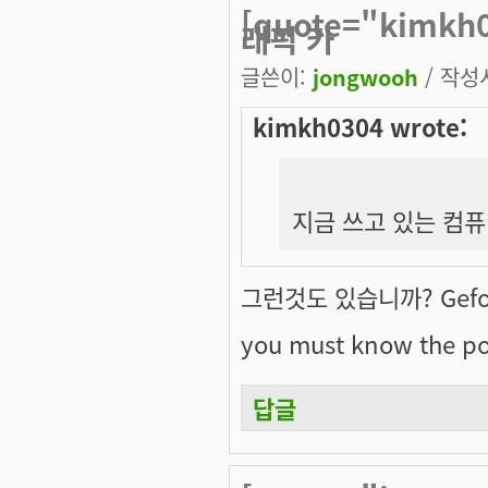
[quote="kimk
래픽 카
글쓴이:
jongwooh
/ 작성시
kimkh0304 wrote:
지금 쓰고 있는 컴퓨터
그런것도 있습니까? Gefor
you must know the po
답글