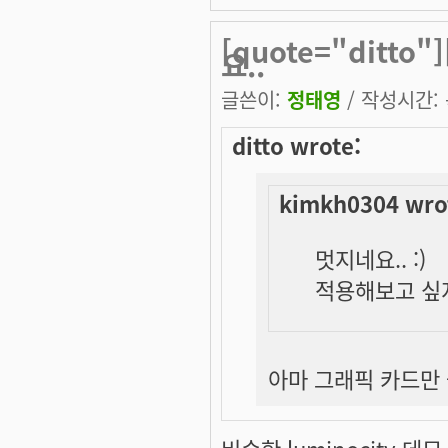
[quote="ditto
요..
글쓴이:
정태영
/ 작성시간: 목
ditto wrote:
kimkh0304 wro
멋지네요.. :)
적용해보고 싶지
아마 그래픽 카드만 좋