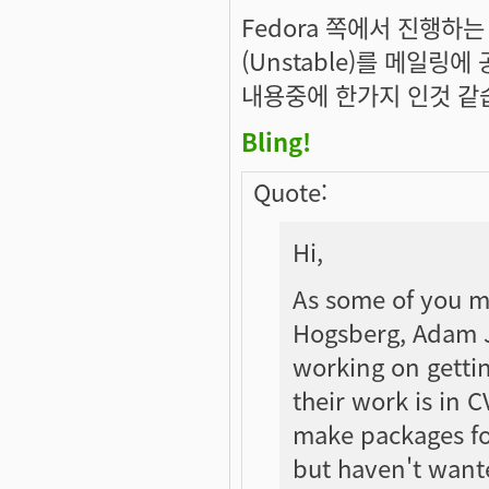
Fedora 쪽에서 진행하
(Unstable)를 메일링
내용중에 한가지 인것 같
Bling!
Quote:
Hi,
As some of you 
Hogsberg, Adam J
working on getting
their work is in CV
make packages fo
but haven't wante