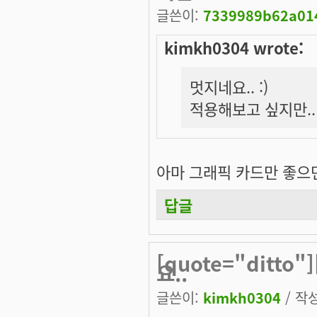
글쓴이:
7339989b62a014
kimkh0304 wrote:
멋지네요.. :)
적용해보고 싶지만..
아마 그래픽 카드만 좋으면 
답글
[quote="ditto
요..
글쓴이:
kimkh0304
/ 작성