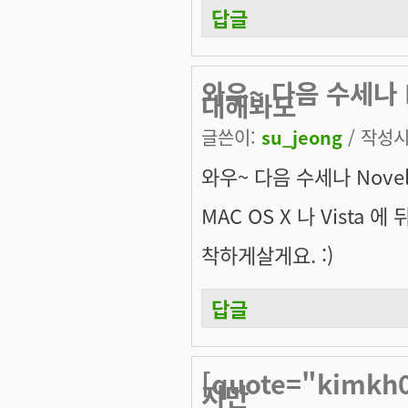
답글
와우~ 다음 수세나 No
대해봐도
글쓴이:
su_jeong
/ 작성시간
와우~ 다음 수세나 Novel
MAC OS X 나 Vista 에 
착하게살게요. :)
답글
[quote="kimk
지만