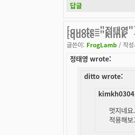
답글
[quote="정태영"]
[quote="kimk
글쓴이:
FrogLamb
/ 작성시
정태영 wrote:
ditto wrote:
kimkh0304
멋지네요..
적용해보고