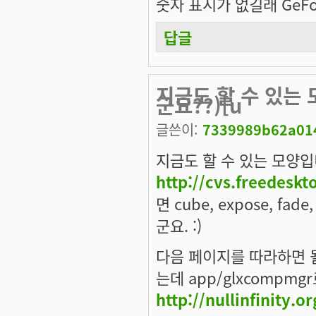
숫자 표시가 없길래 GeFo
답글
지금도 할 수 있는 
군요??)[u
글쓴이:
7339989b62a014
지금도 할 수 있는 모양입
http://cvs.freedesk
면 cube, expose, fad
군요. :)
다음 페이지를 따라하면 될 
는데 app/glxcompm
http://nullinfinity.o