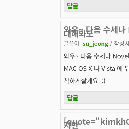
답글
와우~ 다음 수세나 No
대해봐도
글쓴이:
su_jeong
/ 작성시간
와우~ 다음 수세나 Novel
MAC OS X 나 Vista 에 
착하게살게요. :)
답글
[quote="kimk
지만