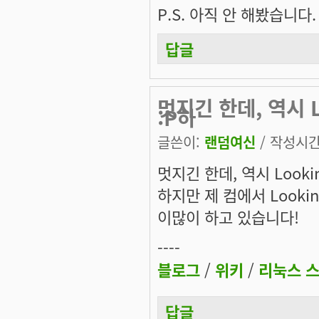
P.S.
아직 안 해봤습니다.
답글
멋지긴 한데, 역시 L
:P하
글쓴이:
랜덤여신
/ 작성시간: 
멋지긴 한데, 역시 Lookin
하지만 제 컴에서 Lookin
이많이 하고 있습니다!
----
블로그
/
위키
/
리눅스 
답글