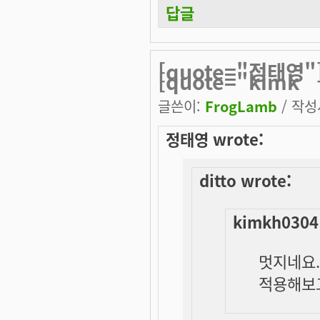
답글
[quote="정태영"]
[quote="kimk
글쓴이:
FrogLamb
/ 작성시
정태영 wrote:
ditto wrote:
kimkh0304
멋지네요..
적용해보고