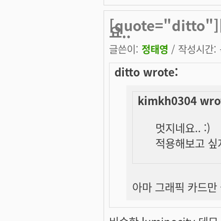
[quote="ditto
요..
글쓴이:
정태영
/ 작성시간: 목
ditto wrote:
kimkh0304 wro
멋지네요.. :)
적용해보고 싶지
아마 그래픽 카드만 좋