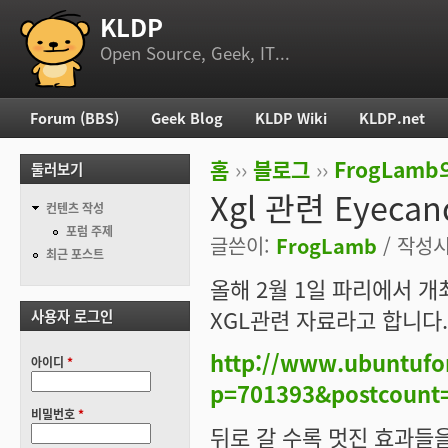
KLDP
부 메뉴
Open Source, Geek, IT...
Forum (BBS)
Geek Blog
KLDP Wiki
KLDP.net
주 메뉴
홈
››
블로그
››
FrogLam
둘러보기
현재 위치
Xgl 관련 Eyecan
컨텐츠 작성
포럼 주제
글쓴이:
FrogLamb
/ 작성시간
최근 포스트
올해 2월 1일 파리에서 개최된 
XGL관련 자료라고 합니다.
사용자 로그인
http://www.ubuntufo
아이디
*
p=701393&postcount
비밀번호
*
뒤로 갈 수록 멋진 효과들