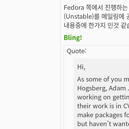
Fedora 쪽에서 진행하
(Unstable)를 메일링
내용중에 한가지 인것 같
Bling!
Quote:
Hi,
As some of you 
Hogsberg, Adam J
working on getting
their work is in CV
make packages fo
but haven't wante