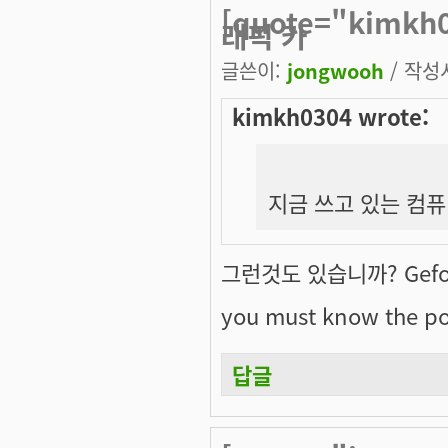
[quote="kimk
래픽 카
글쓴이:
jongwooh
/ 작성시
kimkh0304 wrote:
지금 쓰고 있는 컴퓨터
그런것도 있습니까? Gefor
you must know the po
답글