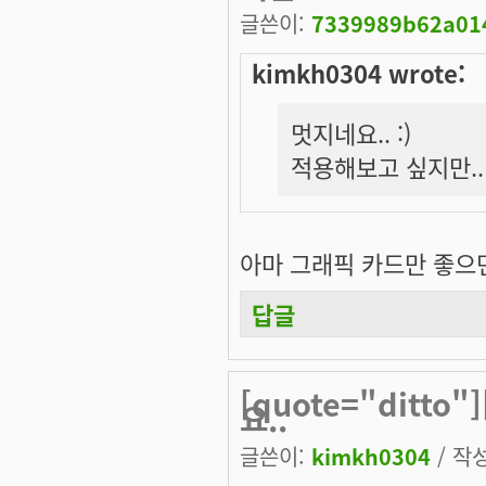
글쓴이:
7339989b62a014
kimkh0304 wrote:
멋지네요.. :)
적용해보고 싶지만..
아마 그래픽 카드만 좋으면 
답글
[quote="ditto
요..
글쓴이:
kimkh0304
/ 작성