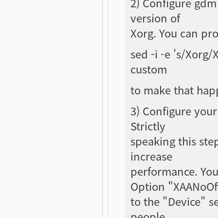
2) Configure gdm 
version of
Xorg. You can pro
sed -i -e 's/Xorg
custom
to make that hap
3) Configure your
Strictly
speaking this step
increase
performance. You
Option "XAANoOf
to the "Device" s
people