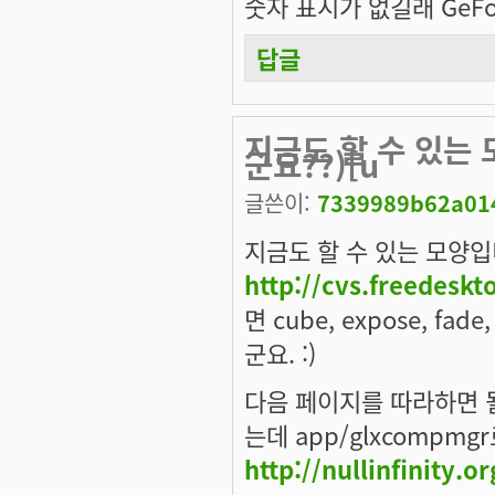
숫자 표시가 없길래 GeFo
답글
지금도 할 수 있는 
군요??)[u
글쓴이:
7339989b62a014
지금도 할 수 있는 모양입
http://cvs.freedesk
면 cube, expose, fad
군요. :)
다음 페이지를 따라하면 될 
는데 app/glxcompm
http://nullinfinity.o