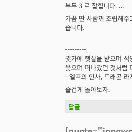
부두 3 로 잡힙니다. ...
가끔 딴 사람꺼 조립해주고
습니다.
---------
귓가에 햇살을 받으며 석양
웃으며 떠나갔던 것처럼 미
- 엘프의 인사, 드래곤 라
즐겁게 놀아보자.
답글
[quote="jongw