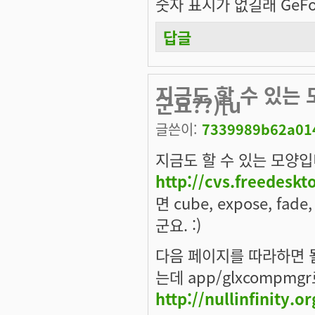
숫자 표시가 없길래 GeFo
답글
지금도 할 수 있는 
군요??)[u
글쓴이:
7339989b62a014
지금도 할 수 있는 모양입
http://cvs.freedesk
면 cube, expose, fad
군요. :)
다음 페이지를 따라하면 될 
는데 app/glxcompm
http://nullinfinity.o