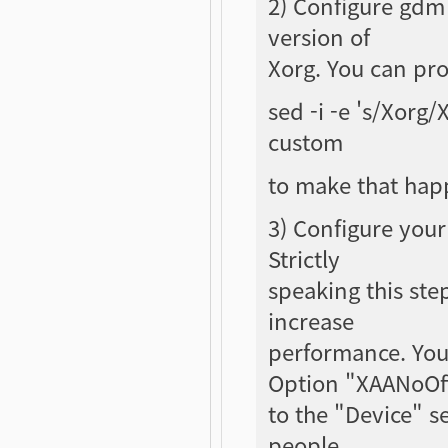
2) Configure gdm 
version of
Xorg. You can pro
sed -i -e 's/Xorg
custom
to make that hap
3) Configure your
Strictly
speaking this step
increase
performance. You
Option "XAANoOf
to the "Device" s
people