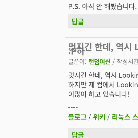
P.S.
아직 안 해봤습니다.
답글
멋지긴 한데, 역시 L
:P하
글쓴이:
랜덤여신
/ 작성시간: 
멋지긴 한데, 역시 Lookin
하지만 제 컴에서 Lookin
이많이 하고 있습니다!
----
블로그
/
위키
/
리눅스 
답글