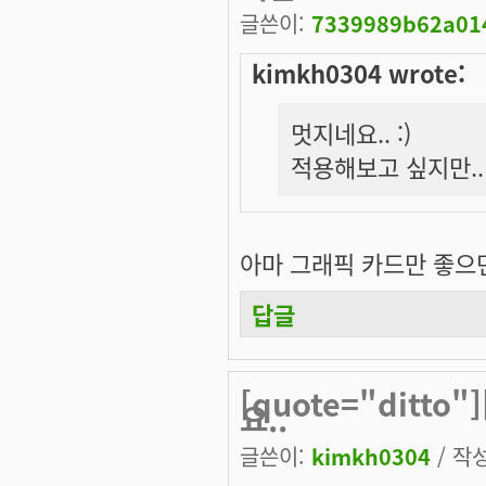
글쓴이:
7339989b62a014
kimkh0304 wrote:
멋지네요.. :)
적용해보고 싶지만..
아마 그래픽 카드만 좋으면 
답글
[quote="ditto
요..
글쓴이:
kimkh0304
/ 작성