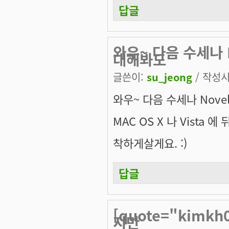
답글
와우~ 다음 수세나 No
대해봐도
글쓴이:
su_jeong
/ 작성시간
와우~ 다음 수세나 Novel
MAC OS X 나 Vista 에 
착하게살게요. :)
답글
[quote="kimk
지만