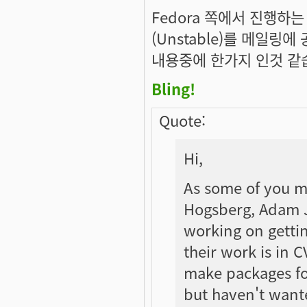
Fedora 쪽에서 진행하
(Unstable)를 메일링
내용중에 한가지 인것 같
Bling!
Quote:
Hi,
As some of you 
Hogsberg, Adam J
working on getting
their work is in CV
make packages fo
but haven't wante