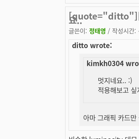
[quote="ditto
요..
글쓴이:
정태영
/ 작성시간: 목
ditto wrote:
kimkh0304 wro
멋지네요.. :)
적용해보고 싶지
아마 그래픽 카드만 좋