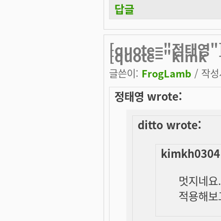
답글
[quote="정태영"]
[quote="kimk
글쓴이:
FrogLamb
/ 작성시
정태영 wrote:
ditto wrote:
kimkh0304
멋지네요..
적용해보고