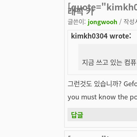
[quote="kimk
래픽 카
글쓴이:
jongwooh
/ 작성시
kimkh0304 wrote:
지금 쓰고 있는 컴퓨터
그런것도 있습니까? Gefor
you must know the po
답글