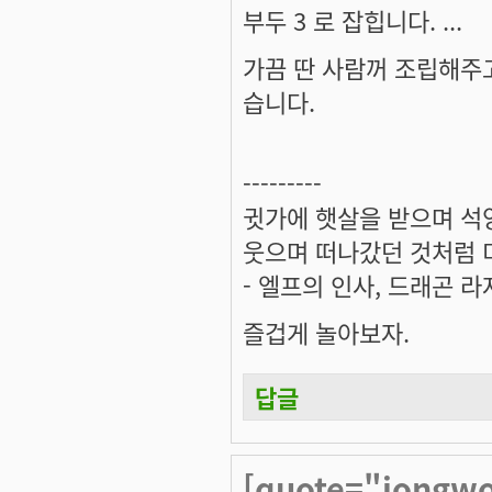
부두 3 로 잡힙니다. ...
가끔 딴 사람꺼 조립해주고
습니다.
---------
귓가에 햇살을 받으며 석양
웃으며 떠나갔던 것처럼 미
- 엘프의 인사, 드래곤 라
즐겁게 놀아보자.
답글
[quote="jongw