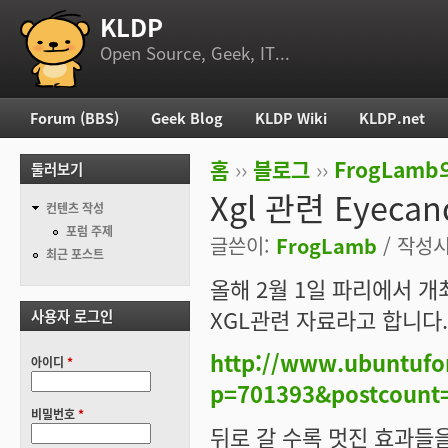
KLDP
부 메뉴
Open Source, Geek, IT...
Forum (BBS)
Geek Blog
KLDP Wiki
KLDP.net
주 메뉴
홈
››
블로그
››
FrogLam
둘러보기
현재 위치
Xgl 관련 Eyecan
컨텐츠 작성
포럼 주제
글쓴이:
FrogLamb
/ 작성시간
최근 포스트
올해 2월 1일 파리에서 개최된 
XGL관련 자료라고 합니다.
사용자 로그인
http://www.ubuntufo
아이디
*
p=701393&postcount
비밀번호
*
뒤로 갈 수록 멋진 효과들