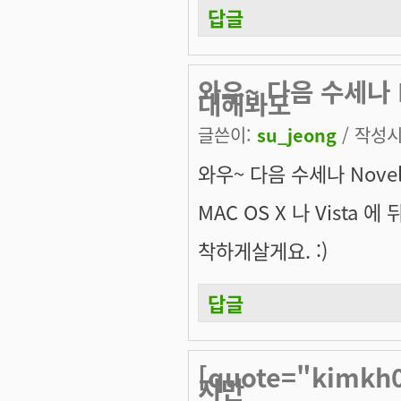
답글
와우~ 다음 수세나 No
대해봐도
글쓴이:
su_jeong
/ 작성시간
와우~ 다음 수세나 Novel
MAC OS X 나 Vista 에 
착하게살게요. :)
답글
[quote="kimk
지만