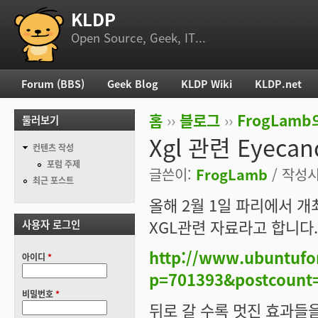
KLDP
부 메뉴
Open Source, Geek, IT...
Forum (BBS)
Geek Blog
KLDP Wiki
KLDP.net
주 메뉴
홈
››
블로그
››
FrogLam
둘러보기
현재 위치
Xgl 관련 Eyecan
컨텐츠 작성
포럼 주제
글쓴이:
FrogLamb
/ 작성시간
최근 포스트
올해 2월 1일 파리에서 개최된 
XGL관련 자료라고 합니다.
사용자 로그인
http://www.ubuntufo
아이디
*
p=701393&postcount
비밀번호
*
뒤로 갈 수록 멋진 효과들