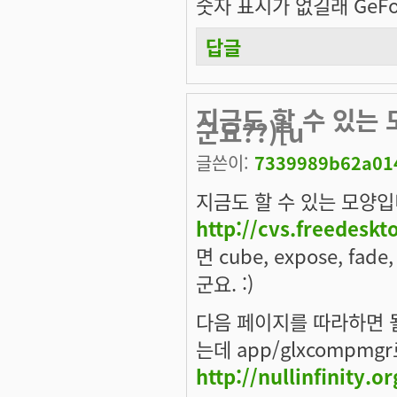
숫자 표시가 없길래 GeFo
답글
지금도 할 수 있는 
군요??)[u
글쓴이:
7339989b62a014
지금도 할 수 있는 모양입
http://cvs.freedesk
면 cube, expose, fad
군요. :)
다음 페이지를 따라하면 될 
는데 app/glxcompm
http://nullinfinity.o