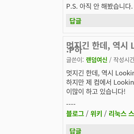
P.S.
아직 안 해봤습니다.
답글
멋지긴 한데, 역시 L
:P하
글쓴이:
랜덤여신
/ 작성시간: 
멋지긴 한데, 역시 Lookin
하지만 제 컴에서 Lookin
이많이 하고 있습니다!
----
블로그
/
위키
/
리눅스 
답글