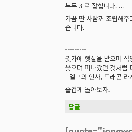
부두 3 로 잡힙니다. ...
가끔 딴 사람꺼 조립해주고
습니다.
---------
귓가에 햇살을 받으며 석양
웃으며 떠나갔던 것처럼 미
- 엘프의 인사, 드래곤 라
즐겁게 놀아보자.
답글
[quote="jongw