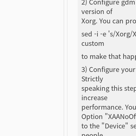
2) Configure gdm 
version of
Xorg. You can pro
sed -i -e 's/Xorg
custom
to make that hap
3) Configure your
Strictly
speaking this step
increase
performance. You
Option "XAANoOf
to the "Device" s
people