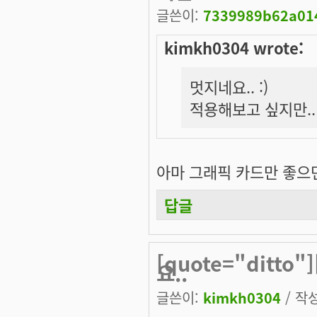
글쓴이:
7339989b62a014
kimkh0304 wrote:
멋지네요.. :)
적용해보고 싶지만..
아마 그래픽 카드만 좋으면 
답글
[quote="ditto
요..
글쓴이:
kimkh0304
/ 작성