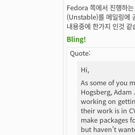
Fedora 쪽에서 진행하
(Unstable)를 메일링
내용중에 한가지 인것 같
Bling!
Quote:
Hi,
As some of you 
Hogsberg, Adam J
working on getting
their work is in CV
make packages fo
but haven't wante