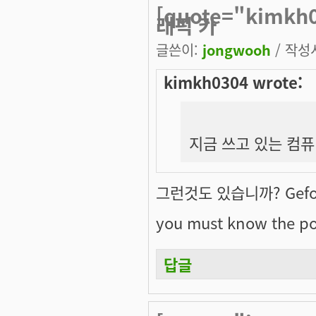
[quote="kimk
래픽 카
글쓴이:
jongwooh
/ 작성시
kimkh0304 wrote:
지금 쓰고 있는 컴퓨터
그런것도 있습니까? Gefor
you must know the po
답글