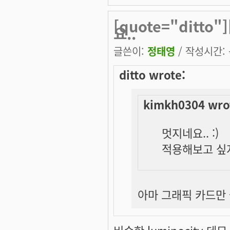
[quote="ditto
요..
글쓴이:
정태영
/ 작성시간: 목
ditto wrote:
kimkh0304 wro
멋지네요.. :)
적용해보고 싶지
아마 그래픽 카드만 좋