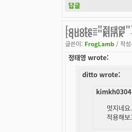
답글
[quote="정태영"]
[quote="kimk
글쓴이:
FrogLamb
/ 작성시
정태영 wrote:
ditto wrote:
kimkh0304
멋지네요..
적용해보고