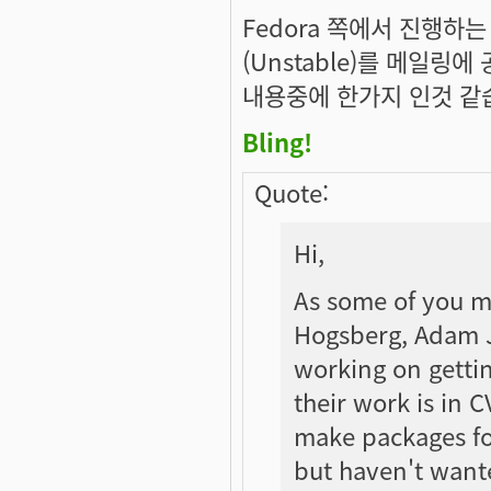
Fedora 쪽에서 진행하
(Unstable)를 메일링
내용중에 한가지 인것 같
Bling!
Quote:
Hi,
As some of you 
Hogsberg, Adam J
working on getting
their work is in CV
make packages fo
but haven't wante