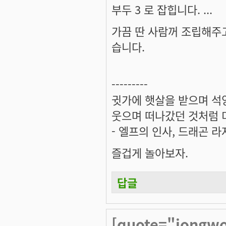
부두 3 로 잡힙니다. ...
가끔 딴 사람꺼 조립해주고
습니다.
---------
귓가에 햇살을 받으며 석양
웃으며 떠나갔던 것처럼 미
- 엘프의 인사, 드래곤 라
즐겁게 놀아보자.
답글
[quote="jongw