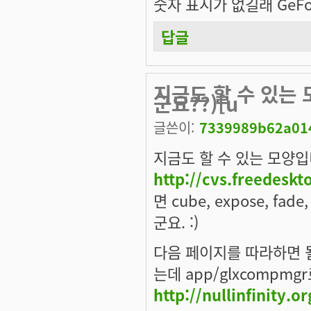
숫자 표시가 없길래 GeFo
답글
지금도 할 수 있는 
군요??)[u
글쓴이:
7339989b62a014
지금도 할 수 있는 모양입
http://cvs.freedesk
면 cube, expose, fad
군요. :)
다음 페이지를 따라하면 될 
는데 app/glxcompm
http://nullinfinity.o