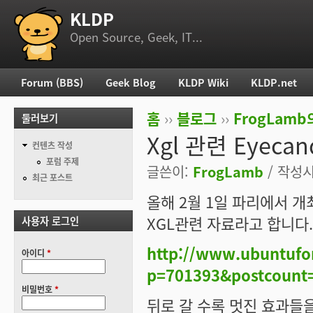
KLDP
부 메뉴
Open Source, Geek, IT...
Forum (BBS)
Geek Blog
KLDP Wiki
KLDP.net
주 메뉴
홈
››
블로그
››
FrogLam
둘러보기
현재 위치
Xgl 관련 Eyecan
컨텐츠 작성
포럼 주제
글쓴이:
FrogLamb
/ 작성시간
최근 포스트
올해 2월 1일 파리에서 개최된 
XGL관련 자료라고 합니다.
사용자 로그인
http://www.ubuntufo
아이디
*
p=701393&postcount
비밀번호
*
뒤로 갈 수록 멋진 효과들