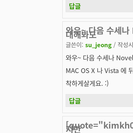
답글
와우~ 다음 수세나 No
대해봐도
글쓴이:
su_jeong
/ 작성시간
와우~ 다음 수세나 Novel
MAC OS X 나 Vista 에 
착하게살게요. :)
답글
[quote="kimk
지만