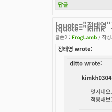
답글
[quote="정태영"]
[quote="kimk
글쓴이:
FrogLamb
/ 작성시
정태영 wrote:
ditto wrote:
kimkh0304
멋지네요..
적용해보고