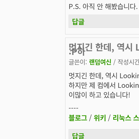
P.S.
아직 안 해봤습니다.
답글
멋지긴 한데, 역시 L
:P하
글쓴이:
랜덤여신
/ 작성시간: 
멋지긴 한데, 역시 Lookin
하지만 제 컴에서 Lookin
이많이 하고 있습니다!
----
블로그
/
위키
/
리눅스 
답글