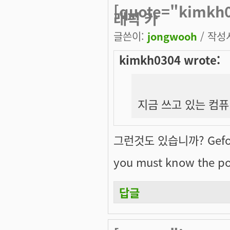
[quote="kimk
래픽 카
글쓴이:
jongwooh
/ 작성시
kimkh0304 wrote:
지금 쓰고 있는 컴퓨터
그런것도 있습니까? Gefor
you must know the po
답글