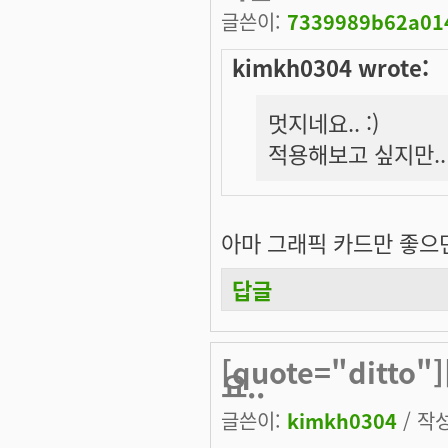
글쓴이:
7339989b62a014
kimkh0304 wrote:
멋지네요.. :)
적용해보고 싶지만..
아마 그래픽 카드만 좋으면 
답글
[quote="ditto
요..
글쓴이:
kimkh0304
/ 작성