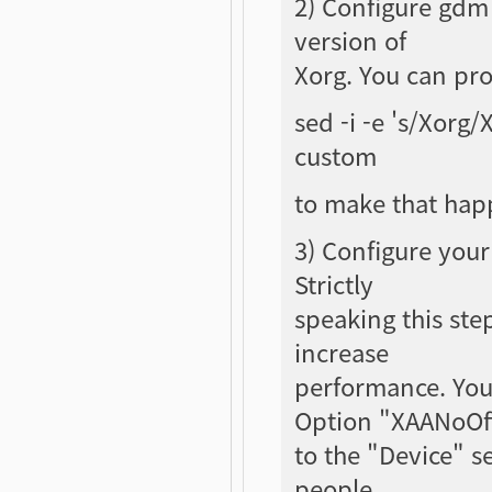
2) Configure gdm 
version of
Xorg. You can pro
sed -i -e 's/Xorg
custom
to make that hap
3) Configure your
Strictly
speaking this step
increase
performance. You
Option "XAANoOf
to the "Device" s
people