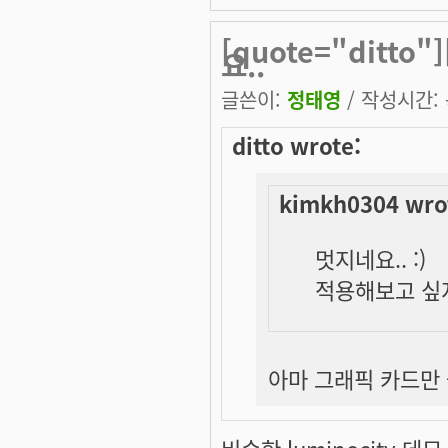
[quote="ditto
요..
글쓴이:
정태영
/ 작성시간: 목
ditto wrote:
kimkh0304 wro
멋지네요.. :)
적용해보고 싶지
아마 그래픽 카드만 좋