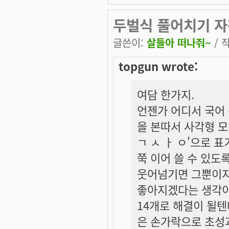
두벌식 풀어치기 자판
글쓴이:
살들아 떠나줘~
/ 작
topgun wrote:
여담 한가지.
언젠가 어디서 국어 
을 본따서 사각형 모
ㄱ ㅅ ㅏ ㅇ'으로 
쭉 이어 쓸 수 있도
웃어넘기면 그뿐이지
좋아지겠다는 생각이
14개로 해결이 될텐
은 손가락으로 초성과