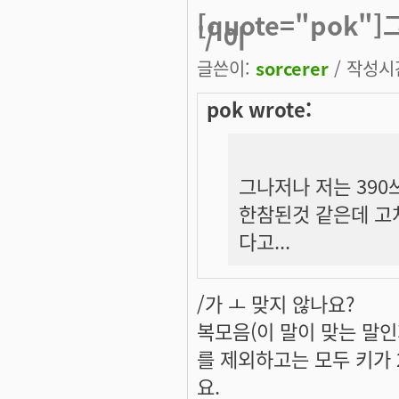
[quote="pok
'/'이
글쓴이:
sorcerer
/ 작성시간:
pok wrote:
그나저나 저는 390쓰
한참된것 같은데 고쳐
다고...
/가 ㅗ 맞지 않나요?
복모음(이 말이 맞는 말인
를 제외하고는 모두 키가 
요.