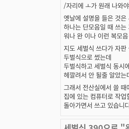
/자리에 ㅗ가 원래 나와
옛날에 설명을 들은 것은 
하나는 단모음일 때 쓰는
워나 완 이나 이런 복모음
지도 세벌식 쓰다가 자판
두벌식으로 썼는데
두벌식하고 세벌식 동시에
헤깔려서 안 될줄 알았는데
그래서 전산실에서 쓸 때
집에 있는 컴퓨터로 작업
돌아가면서 쓰고 있습니다
세벌식 390으로 "왕