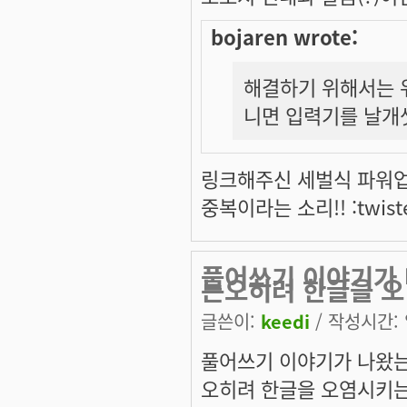
bojaren wrote:
해결하기 위해서는 위
니면 입력기를 날개
링크해주신 세벌식 파워업과
중복이라는 소리!! :twist
풀어쓰기 이야기가
는오히려 한글을 오
글쓴이:
keedi
/ 작성시간: 일
풀어쓰기 이야기가 나왔
오히려 한글을 오염시키는