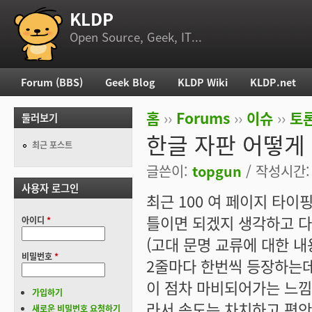
KLDP
부 메뉴
Open Source, Geek, IT...
Forum (BBS)
Geek Blog
KLDP Wiki
KLDP.net
주 메뉴
홈
››
Forums
››
이슈
››
토론
둘러보기
현재 위치
한글 자판 어떻게
최근 포스트
글쓴이:
topgun
/ 작성시간: 일
사용자 로그인
최근 100 여 페이지 타이
틀이면 되겠지 생각하고 다
아이디
*
(고대 문명 교류에 대한 
비밀번호
*
2줄마다 한번씩 등장하는데
이 점차 마비되어가는 느낌이
가입하기
라서 속도는 차치하고 편안
새로운 비밀번호 요청하기