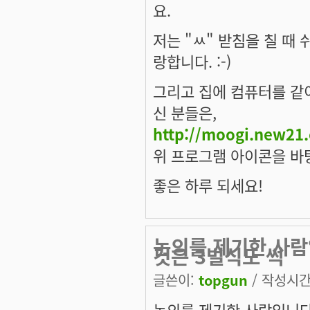
요.
저는 "ㅆ" 받침을 칠 때
랑합니다. :-)
그리고 집에 컴퓨터를 같
신 분들은,
http://moogi.new21
위 프로그램 아이콘을 바
좋은 하루 되세요!
논의를 제기한 사람
것은 3벌식도 썩
글쓴이:
topgun
/ 작성시간: 
논의를 제기한 사람입니다.