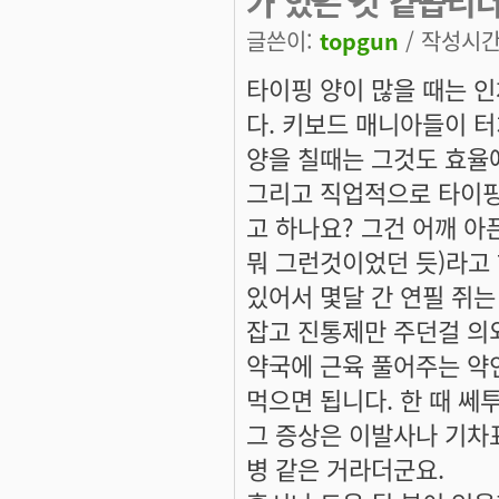
가 있는 것 같습니
글쓴이:
topgun
/ 작성시간: 
타이핑 양이 많을 때는 
다. 키보드 매니아들이 
양을 칠때는 그것도 효율
그리고 직업적으로 타이핑
고 하나요? 그건 어깨 아픈건가
뭐 그런것이었던 듯)라고 
있어서 몇달 간 연필 쥐는
잡고 진통제만 주던걸 의
약국에 근육 풀어주는 약
먹으면 됩니다. 한 때 쎄
그 증상은 이발사나 기차
병 같은 거라더군요.