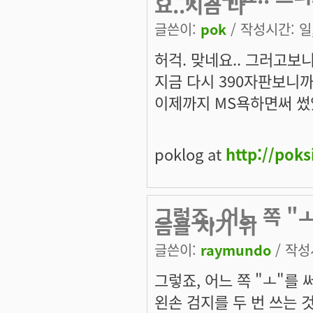
요..지금 다
글쓴이:
pok
/ 작성시간: 일, 
허걱. 맞네요.. 그러고보니
지금 다시 390자판보니까 
이제까지 MS욕하면써 썼었
poklog at
http://pok
그렇죠, 어느 쪽 "
음을 치기 위
글쓴이:
raymundo
/ 작성시
그렇죠, 어느 쪽 "ㅗ"를
왼손 검지를 두 번 쓰는 것