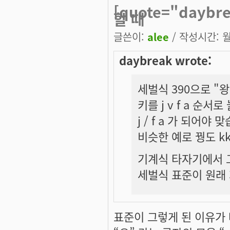
[quote="dayb
할 때
글쓴이:
alee
/ 작성시간: 월,
daybreak wrote:
세벌식 390으로 "
키를 j v f a 순
j / f a 가 되어야 
비슷한 예로 꿩도 k
기계식 타자기에서 
세벌식 표준이 원래
표준이 그렇게 된 이유가