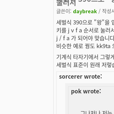
눌러서
글쓴이:
daybreak
/ 작성시간
세벌식 390으로 "왕"을 
키를 j v f a 순서로 
j / f a 가 되어야 맞습니
비슷한 예로 꿩도 kk9ta
기계식 타자기에서 그렇게
세벌식 표준이 원래 저렇
sorcerer wrote:
pok wrote:
그나저나 저는 3