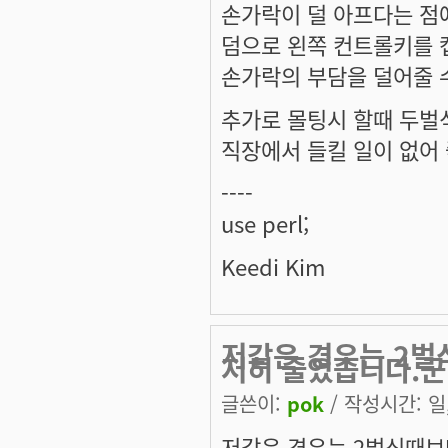
손가락이 덜 아프다는 점
덤으로 왼쪽 컨트롤키를 
손가락의 부담을 덜어줄 
추가로 몰팅시 할때 두벌
직장에서 들킬 일이 없어 좋
----
use perl;
Keedi Kim
저같은 경우는 2벌
저히 줄었습니다.군
글쓴이:
pok
/ 작성시간: 일, 
저같은 경우는 2벌식때보