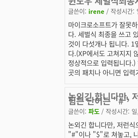
윈도우 세벌식최종
글쓴이:
irene
/ 작성시간: 일
마이크로소프트가 잘못하고
다. 세벌식 최종을 쓰고 
것이 다섯개나 됩니다. 1
다.(XP에서도 고쳐지지
정상적으로 입력됩니다.)
곳의 패치나 아니면 입력
논외긴 합니다만, 
힘든 단어는 "#"
글쓴이:
파도
/ 작성시간: 일, 
논외긴 합니다만, 저런식
"#"이나 "$"로 쳐놓고