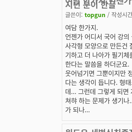
여담 한가지.언젠가 
시던 분이 한글
글쓴이:
topgun
/ 작성시간: 
여담 한가지.
언젠가 어디서 국어 강의 
사각형 모양으로 만든건 잘못
기하고 더 나아가 필기체를
한다는 말씀을 하더군요.
웃어넘기면 그뿐이지만 정
다는 생각이 듭니다. 형태
데... 그런데 그렇게 되
쳐햐 하는 문제가 생기나.
가 되나...