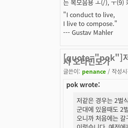
는 복모음용 ㅗ(/), ㅜ(9)
"I conduct to live,
I live to compose."
--- Gustav Mahler
[quote="pok
서 오타빈도가
글쓴이:
penance
/ 작성시간
pok wrote:
저같은 경우는 2벌
군대에 있을때도 2벌
오니까 처음에는 갈구
이렇습니다. 예전에는