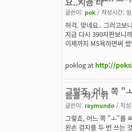
요..지금 다
글쓴이:
pok
/ 작성시간: 일, 
허걱. 맞네요.. 그러고보니
지금 다시 390자판보니까 
이제까지 MS욕하면써 썼었
poklog at
http://pok
그렇죠, 어느 쪽 "
음을 치기 위
글쓴이:
raymundo
/ 작성시
그렇죠, 어느 쪽 "ㅗ"를
왼손 검지를 두 번 쓰는 것