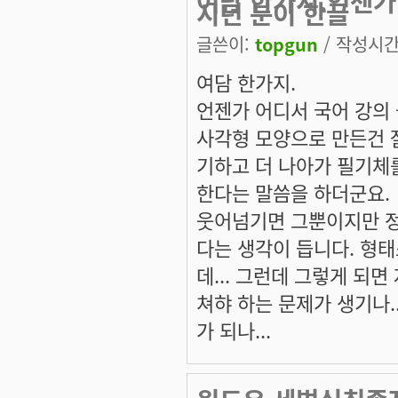
여담 한가지.언젠가 
시던 분이 한글
글쓴이:
topgun
/ 작성시간: 
여담 한가지.
언젠가 어디서 국어 강의 
사각형 모양으로 만든건 잘못
기하고 더 나아가 필기체를
한다는 말씀을 하더군요.
웃어넘기면 그뿐이지만 정
다는 생각이 듭니다. 형태
데... 그런데 그렇게 되
쳐햐 하는 문제가 생기나.
가 되나...