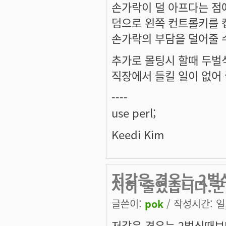
손가락이 덜 아프다는 점
덤으로 왼쪽 컨트롤키를 
손가락의 부담을 덜어줄 
추가로 몰팅시 할때 두벌
직장에서 들킬 일이 없어 좋
----
use perl;
Keedi Kim
저같은 경우는 2벌
저히 줄었습니다.군
글쓴이:
pok
/ 작성시간: 일, 
저같은 경우는 2벌식때보