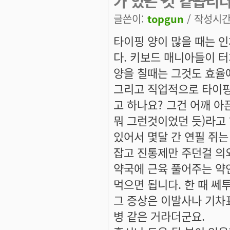
가 있는 것 같습니
글쓴이:
topgun
/ 작성시간: 
타이핑 양이 많을 때는 
다. 키보드 매니아들이 
양을 칠때는 그것도 효율
그리고 직업적으로 타이핑
고 하나요? 그건 어깨 아픈건가
뭐 그런것이었던 듯)라고 
있어서 몇달 간 연필 쥐는
잡고 진통제만 주던걸 의
약국에 근육 풀어주는 약
먹으면 됩니다. 한 때 쎄
그 증상은 이발사나 기차
병 같은 거라더군요.