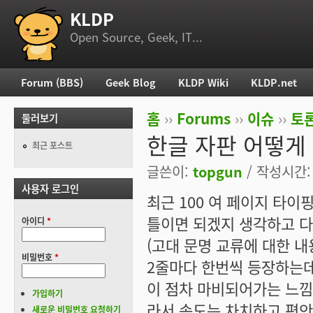
KLDP
부 메뉴
Open Source, Geek, IT...
Forum (BBS)
Geek Blog
KLDP Wiki
KLDP.net
주 메뉴
홈
››
Forums
››
이슈
››
토론
둘러보기
현재 위치
한글 자판 어떻게
최근 포스트
글쓴이:
topgun
/ 작성시간: 일
사용자 로그인
최근 100 여 페이지 타이
틀이면 되겠지 생각하고 다
아이디
*
(고대 문명 교류에 대한 
비밀번호
*
2줄마다 한번씩 등장하는데
이 점차 마비되어가는 느낌이
가입하기
라서 속도는 차치하고 편안
새로운 비밀번호 요청하기