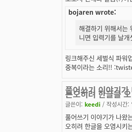
bojaren wrote:
해결하기 위해서는 위
니면 입력기를 날개
링크해주신 세벌식 파워업과
중복이라는 소리!! :twist
풀어쓰기 이야기가
는오히려 한글을 오
글쓴이:
keedi
/ 작성시간: 일
풀어쓰기 이야기가 나왔
오히려 한글을 오염시키는