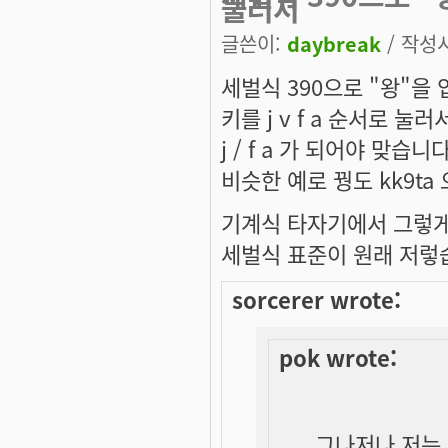
눌러서
글쓴이:
daybreak
/ 작성시간
세벌식 390으로 "왕"을 
키를 j v f a 순서로 
j / f a 가 되어야 맞습니
비슷한 예로 꿩도 kk9ta
기계식 타자기에서 그렇게
세벌식 표준이 원래 저렇
sorcerer wrote:
pok wrote:
그나저나 저는 3