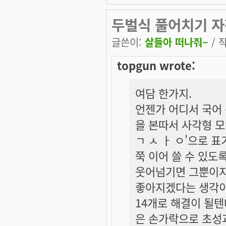
두벌식 풀어치기 자판
글쓴이:
살들아 떠나줘~
/ 작
topgun wrote:
여담 한가지.
언젠가 어디서 국어 
을 본따서 사각형 모
ㄱ ㅅ ㅏ ㅇ'으로 
쭉 이어 쓸 수 있도
웃어넘기면 그뿐이지
좋아지겠다는 생각이
14개로 해결이 될텐
은 손가락으로 초성과