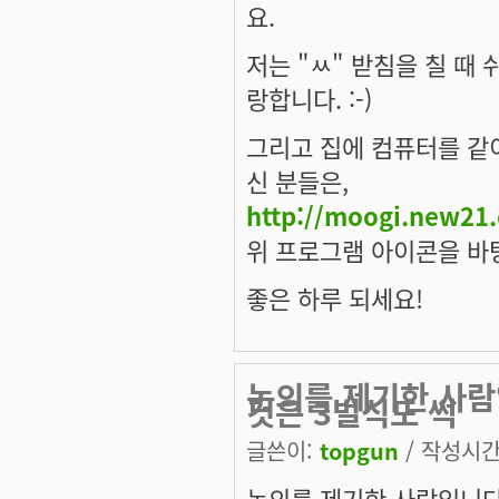
요.
저는 "ㅆ" 받침을 칠 때
랑합니다. :-)
그리고 집에 컴퓨터를 같
신 분들은,
http://moogi.new21
위 프로그램 아이콘을 바
좋은 하루 되세요!
논의를 제기한 사람
것은 3벌식도 썩
글쓴이:
topgun
/ 작성시간: 
논의를 제기한 사람입니다.