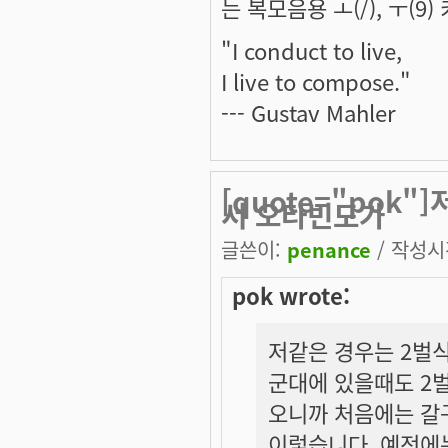
는 복모음용 ㅗ(/), ㅜ(9)
"I conduct to live,
I live to compose."
--- Gustav Mahler
[quote="pok
서 오타빈도가
글쓴이:
penance
/ 작성시간
pok wrote:
저같은 경우는 2벌
군대에 있을때도 2벌
오니까 처음에는 갈구
이렇습니다. 예전에는