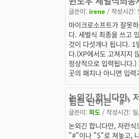
윈도우 세벌식최종
글쓴이:
irene
/ 작성시간: 일
마이크로소프트가 잘못하고
다. 세벌식 최종을 쓰고 
것이 다섯개나 됩니다. 1
다.(XP에서도 고쳐지지
정상적으로 입력됩니다.)
곳의 패치나 아니면 입력
논외긴 합니다만, 
힘든 단어는 "#"
글쓴이:
파도
/ 작성시간: 일, 
논외긴 합니다만, 저런식
"#"이나 "$"로 쳐놓고