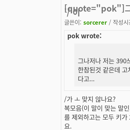
[quote="pok
'/'이
글쓴이:
sorcerer
/ 작성시간:
pok wrote:
그나저나 저는 390쓰
한참된것 같은데 고쳐
다고...
/가 ㅗ 맞지 않나요?
복모음(이 말이 맞는 말인
를 제외하고는 모두 키가 
요.