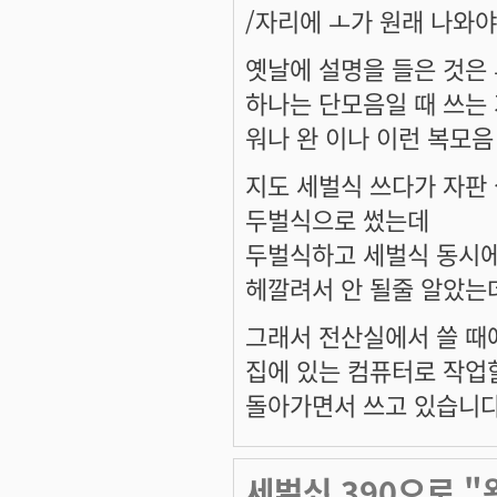
/자리에 ㅗ가 원래 나와
옛날에 설명을 들은 것은 
하나는 단모음일 때 쓰는
워나 완 이나 이런 복모음
지도 세벌식 쓰다가 자판
두벌식으로 썼는데
두벌식하고 세벌식 동시에
헤깔려서 안 될줄 알았는데
그래서 전산실에서 쓸 때
집에 있는 컴퓨터로 작업
돌아가면서 쓰고 있습니다
세벌식 390으로 "왕