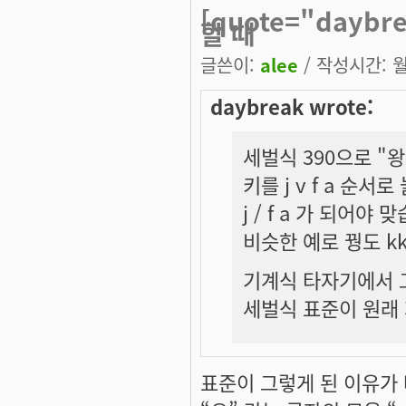
[quote="dayb
할 때
글쓴이:
alee
/ 작성시간: 월,
daybreak wrote:
세벌식 390으로 "
키를 j v f a 순
j / f a 가 되어야 
비슷한 예로 꿩도 k
기계식 타자기에서 
세벌식 표준이 원래
표준이 그렇게 된 이유가